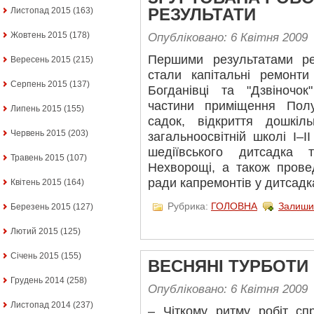
РЕЗУЛЬТАТИ
Листопад 2015
(163)
Жовтень 2015
(178)
Опубліковано: 6 Квітня 2009
Першими результатами реа
Вересень 2015
(215)
стали капітальні ремонти
Серпень 2015
(137)
Богданівці та "Дзвіночок
частини приміщення Полу
Липень 2015
(155)
садок, відкриття дошкіл
Червень 2015
(203)
загальноосвітній школі I–I
шедіївського дитсадка
Травень 2015
(107)
Нехворощі, а також пров
ради капремонтів у дитсадка
Квітень 2015
(164)
Рубрика:
ГОЛОВНА
Залиши
Березень 2015
(127)
Лютий 2015
(125)
Січень 2015
(155)
ВЕСНЯНІ ТУРБОТИ
Грудень 2014
(258)
Опубліковано: 6 Квітня 2009
Листопад 2014
(237)
– Чіткому ритму робіт сп