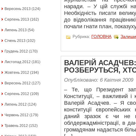
наради. – У цій службі н
Вересень 2013
(124)
Необхідність писати велику
до відволікання працівник
Серпень 2013
(162)
почали гнати план, показух
Липень 2013
(54)
Рубрика:
ГОЛОВНА
Залиши
Січень 2013
(102)
Грудень 2012
(170)
ВАЛЕРІЙ АСАДЧЕВ:
Листопад 2012
(181)
РОЗБЕРУТЬСЯ, ХТ
Жовтень 2012
(194)
Опубліковано: 6 Квітня 2009
Вересень 2012
(127)
– Те, що Президент зап
Серпень 2012
(109)
Конституції, – важливий і 
Валерій Асадчев. – Я сво
Липень 2012
(124)
конституції європейських
Червень 2012
(179)
даний зразок є чи не 
облдержадміністрації, в да
Травень 2012
(152)
громадянам надається більш