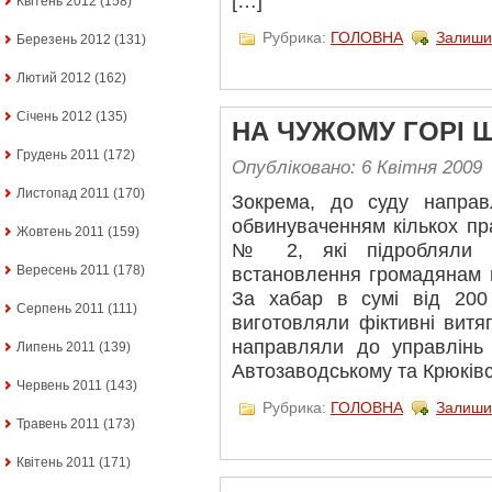
[…]
Квітень 2012
(158)
Рубрика:
ГОЛОВНА
Залиши
Березень 2012
(131)
Лютий 2012
(162)
Січень 2012
(135)
НА ЧУЖОМУ ГОРІ 
Грудень 2011
(172)
Опубліковано: 6 Квітня 2009
Листопад 2011
(170)
Зокрема, до суду направ
обвинуваченням кількох пр
Жовтень 2011
(159)
№ 2, які підробляли д
Вересень 2011
(178)
встановлення громадянам ві
За хабар в сумі від 20
Серпень 2011
(111)
виготовляли фіктивні витяг
направляли до управлінь
Липень 2011
(139)
Автозаводському та Крюків
Червень 2011
(143)
Рубрика:
ГОЛОВНА
Залиши
Травень 2011
(173)
Квітень 2011
(171)