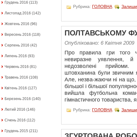
Грудень 2016
(113)
Рубрика:
ГОЛОВНА
Залиши
Листопад 2016
(142)
Жовтень 2016
(96)
ПОЛТАВСЬКОМУ ФУТ
Вересень 2016
(118)
Опубліковано: 6 Квітня 2009
Серпень 2016
(42)
Про правила гри того 
Липень 2016
(93)
невиразне уявлення, й
недозволені прийоми. 
Червень 2016
(81)
штовханина були звичним 
Травень 2016
(108)
Але, незва-жаючи ні на що,
більшої і більшої популярнос
Квітень 2016
(127)
вийшла футбольна коман
гімнастичного товариства, я
Березень 2016
(140)
Рубрика:
ГОЛОВНА
Залиши
Лютий 2016
(146)
Січень 2016
(112)
Грудень 2015
(211)
ЗГУРТОВАНА РОБО