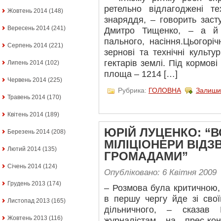
ретельно відлагоджені те
Жовтень 2014
(148)
знаряддя, – говорить заст
Вересень 2014
(241)
Дмитро Тищенко, – а й 
пального, насіння.Цьогорі
Серпень 2014
(221)
зернові та технічні культу
гектарів землі. Під кормов
Липень 2014
(102)
площа – 1214 […]
Червень 2014
(225)
Рубрика:
ГОЛОВНА
Залиши
Травень 2014
(170)
Квітень 2014
(189)
ЮРІЙ ЛУЦЕНКО: “В
Березень 2014
(208)
МІЛІЦІОНЕРИ ВІДЗ
Лютий 2014
(135)
ГРОМАДАМИ”
Січень 2014
(124)
Опубліковано: 6 Квітня 2009
Грудень 2013
(174)
– Розмова була критичною
в першу чергу йде зі сво
Листопад 2013
(165)
дільничного, – сказав
Жовтень 2013
(116)
журналістам на прес-ко