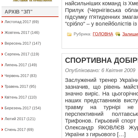
найсильніших команд із Хме
Прилук (Чернігівська обла
АРХІВ “ЗП”
підсумку п'ятиденних змага
Листопад 2017
(69)
"срібло" – у волейболістів із
Жовтень 2017
(146)
Рубрика:
ГОЛОВНА
Залиши
Вересень 2017
(147)
Серпень 2017
(119)
СПОРТИВНА ДОБІР
Липень 2017
(149)
Опубліковано: 6 Квітня 2009
Червень 2017
(83)
Заслужений тренер Україн
зазначив, що рівень майст
Травень 2017
(95)
значно виріс. На цьогорічн
Квітень 2017
(110)
наших представників вист
травму на турнірі не
Березень 2017
(154)
перспективний полтавс
Лютий 2017
(121)
Трифонов. Гирьовий спорт 
Олександр ЯКОВЛЄВ Жур
Січень 2017
(69)
України з гирьового […]