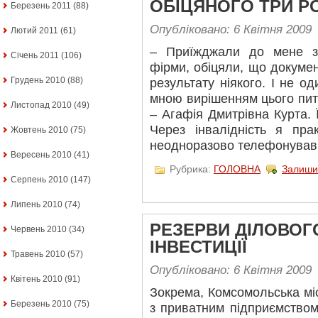
ОБІЦЯНОГО ТРИ Р
Березень 2011
(88)
Опубліковано: 6 Квітня 2009
Лютий 2011
(61)
– Приїжджали до мене з
Січень 2011
(106)
фірми, обіцяли, що докумен
Грудень 2010
(88)
результату ніякого. І не о
мною вирішенням цього пит
Листопад 2010
(49)
– Агафія Дмитрівна Курта. 
Через інвалідність я пр
Жовтень 2010
(75)
неодноразово телефонував і
Вересень 2010
(41)
Рубрика:
ГОЛОВНА
Залиши
Серпень 2010
(147)
Липень 2010
(74)
РЕЗЕРВИ ДІЛОВОГ
Червень 2010
(34)
ІНВЕСТИЦІЇ
Травень 2010
(57)
Опубліковано: 6 Квітня 2009
Квітень 2010
(91)
Зокрема, Комсомольська міс
Березень 2010
(75)
з приватним підприємством