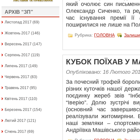
який очолює син письменн
Олександр Сиченко, та ред
АРХІВ “ЗП”
час існування премії її 
Листопад 2017
(69)
поширилися не лише на Пол
Жовтень 2017
(146)
Рубрика:
ГОЛОВНА
Залиши
Вересень 2017
(147)
Серпень 2017
(119)
КУБОК ПОЇХАВ У 
Липень 2017
(149)
Опубліковано: 16 Лютого 20
Червень 2017
(83)
За почесний трофей бороли
Травень 2017
(95)
різних куточків нашої дер
поєдинку жереб звів “Інб
Квітень 2017
(110)
“Іверію”. Долю зустрічі в
(основний час завершивс
Березень 2017
(154)
реалізували житомиряни. В
Лютий 2017
(121)
наші земляки – спортсме
Андріївка Машівського райо
Січень 2017
(69)