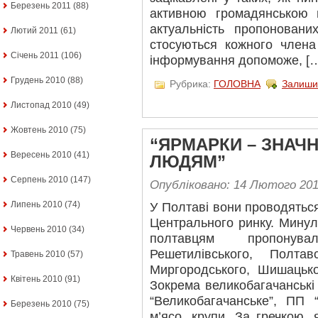
Березень 2011
(88)
активною громадянською 
актуальність пропоновани
Лютий 2011
(61)
стосуються кожного члена
Січень 2011
(106)
інформування допоможе, [
Грудень 2010
(88)
Рубрика:
ГОЛОВНА
Залиши
Листопад 2010
(49)
Жовтень 2010
(75)
“ЯРМАРКИ – ЗНАЧ
Вересень 2010
(41)
ЛЮДЯМ”
Серпень 2010
(147)
Опубліковано: 14 Лютого 20
Липень 2010
(74)
У Полтаві вони проводяться
Центрального ринку. Минул
Червень 2010
(34)
полтавцям пропонув
Решетилівського, Полтавс
Травень 2010
(57)
Миргородського, Шишацько
Квітень 2010
(91)
Зокрема великобагачанські
“Великобагачанське”, ПП “
Березень 2010
(75)
м’ясо, крупи. За гречкою,