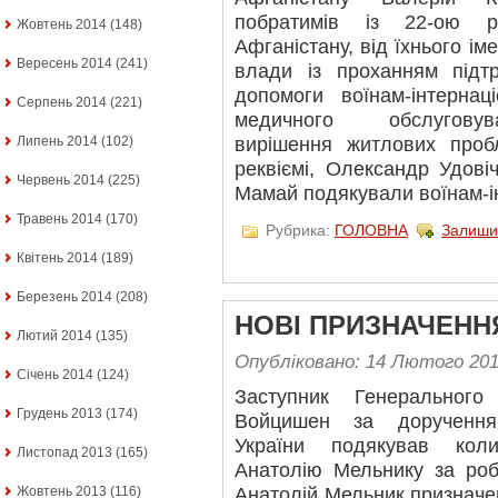
побратимів із 22-ою р
Жовтень 2014
(148)
Афганістану, від їхнього ім
Вересень 2014
(241)
влади із проханням підт
допомоги воїнам-інтернац
Серпень 2014
(221)
медичного обслуговув
Липень 2014
(102)
вирішення житлових проб
реквіємі, Олександр Удові
Червень 2014
(225)
Мамай подякували воїнам-ін
Травень 2014
(170)
Рубрика:
ГОЛОВНА
Залиши
Квітень 2014
(189)
Березень 2014
(208)
НОВІ ПРИЗНАЧЕНН
Лютий 2014
(135)
Опубліковано: 14 Лютого 20
Січень 2014
(124)
Заступник Генерального
Грудень 2013
(174)
Войцишен за доручення
України подякував кол
Листопад 2013
(165)
Анатолію Мельнику за роб
Жовтень 2013
(116)
Анатолій Мельник призначе