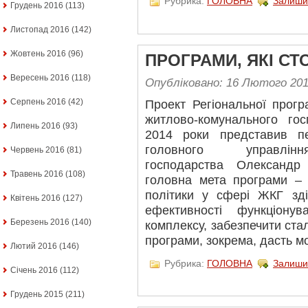
Рубрика:
ГОЛОВНА
Залиши
Грудень 2016
(113)
Листопад 2016
(142)
Жовтень 2016
(96)
ПРОГРАМИ, ЯКІ С
Вересень 2016
(118)
Опубліковано: 16 Лютого 20
Серпень 2016
(42)
Проект Регіональної прог
житлово-комунального го
Липень 2016
(93)
2014 роки представив п
головного управлінн
Червень 2016
(81)
господарства Олександр
Травень 2016
(108)
головна мета програми – 
політики у сфері ЖКГ зд
Квітень 2016
(127)
ефективності функціонув
Березень 2016
(140)
комплексу, забезпечити ста
програми, зокрема, дасть м
Лютий 2016
(146)
Рубрика:
ГОЛОВНА
Залиши
Січень 2016
(112)
Грудень 2015
(211)