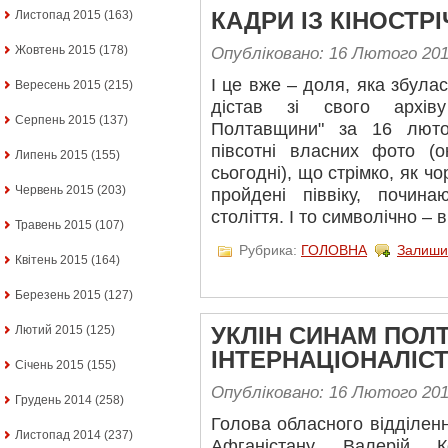
КАДРИ ІЗ КІНОСТР
Листопад 2015
(163)
Жовтень 2015
(178)
Опубліковано: 16 Лютого 20
І це вже – доля, яка збула
Вересень 2015
(215)
дістав зі свого архів
Серпень 2015
(137)
Полтавщини" за 16 лютог
півсотні власних фото (
Липень 2015
(155)
сьогодні), що стрімко, як чо
Червень 2015
(203)
пройдені піввіку, почин
століття. І то символічно – в
Травень 2015
(107)
Рубрика:
ГОЛОВНА
Залиши
Квітень 2015
(164)
Березень 2015
(127)
Лютий 2015
(125)
УКЛІН СИНАМ ПОЛ
ІНТЕРНАЦІОНАЛІС
Січень 2015
(155)
Опубліковано: 16 Лютого 20
Грудень 2014
(258)
Голова обласного відділенн
Листопад 2014
(237)
Афганістану Валерій К