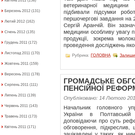
Квітень 2012
(158)
ветеринарної медицини 
Березень 2012
(131)
підбивали підсумки робо
першочергові завдання на 2
Лютий 2012
(162)
Сергій Аранчій. Він зазна
медицини особливу увагу п
Січень 2012
(135)
продукції, зокрема мол
Грудень 2011
(172)
проведення досліджень якос
Листопад 2011
(170)
Рубрика:
ГОЛОВНА
Залиши
Жовтень 2011
(159)
Вересень 2011
(178)
ГРОМАДСЬКЕ ОБГ
Серпень 2011
(111)
ПЕНСІЙНОЇ РЕФОР
Липень 2011
(139)
Опубліковано: 14 Лютого 20
Червень 2011
(143)
Начальник головного уп
України в Полтавській
Травень 2011
(173)
доповідаючи про суть рефо
обговорення, підкреслив,
Квітень 2011
(171)
зацікавлені у таких, як ни