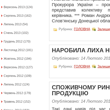
Прокурора України – про
Вересень 2013
(124)
представив колективу п
керівника. *** Роман Андрє
Серпень 2013
(162)
Слов’янську Донецької облас
Липень 2013
(54)
Рубрика:
ГОЛОВНА
Залиши
Січень 2013
(102)
Грудень 2012
(170)
НАРОБИЛА ЛИХА 
Листопад 2012
(181)
Опубліковано: 14 Лютого 20
Жовтень 2012
(194)
Рубрика:
ГОЛОВНА
Залиши
Вересень 2012
(127)
Серпень 2012
(109)
Липень 2012
(124)
СПОЖИВЧОМУ РИНК
ПРОДУКЦІЮ
Червень 2012
(179)
Опубліковано: 14 Лютого 20
Травень 2012
(152)
Такі дані навів під час 