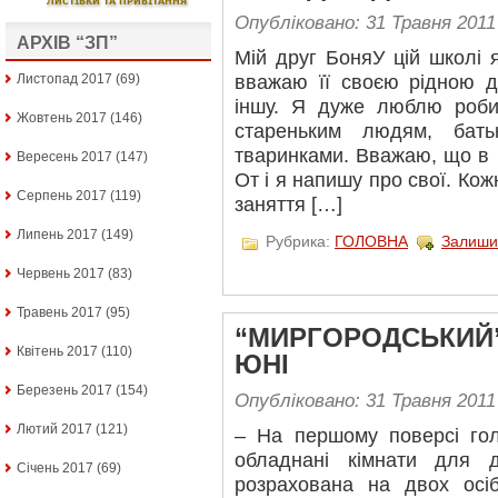
Опубліковано: 31 Травня 2011
АРХІВ “ЗП”
Мій друг БоняУ цій школі 
Листопад 2017
(69)
вважаю її своєю рідною д
іншу. Я дуже люблю роби
Жовтень 2017
(146)
стареньким людям, бать
тваринками. Вважаю, що в 
Вересень 2017
(147)
От і я напишу про свої. Ко
Серпень 2017
(119)
заняття […]
Липень 2017
(149)
Рубрика:
ГОЛОВНА
Залиши
Червень 2017
(83)
Травень 2017
(95)
“МИРГОРОДСЬКИЙ”
Квітень 2017
(110)
ЮНІ
Березень 2017
(154)
Опубліковано: 31 Травня 2011
Лютий 2017
(121)
– На першому поверсі гол
обладнані кімнати для д
Січень 2017
(69)
розрахована на двох осі