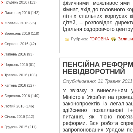
фізичними можливостями 
Грудень 2016
(113)
кімнат, вхід до головного 
Листопад 2016
(142)
літніх спальних корпусах к
дітей, – розповідає дирек
Жовтень 2016
(96)
Їдальня оздоровчого центру
Вересень 2016
(118)
Рубрика:
ГОЛОВНА
Залиши
Серпень 2016
(42)
Липень 2016
(93)
ПЕНСІЙНА РЕФОРМ
Червень 2016
(81)
НЕВІДВОРОТНИЙ
Травень 2016
(108)
Опубліковано: 31 Травня 2011
Квітень 2016
(127)
У зв’язку з винесенням у
Березень 2016
(140)
Міністрів України на гром
законопроектів із легаліза
Лютий 2016
(146)
здійснено позапланові і
питання, які тісно пов’я
Січень 2016
(112)
реформи. Вся робота спря
Грудень 2015
(211)
запропонованих Урядом пен