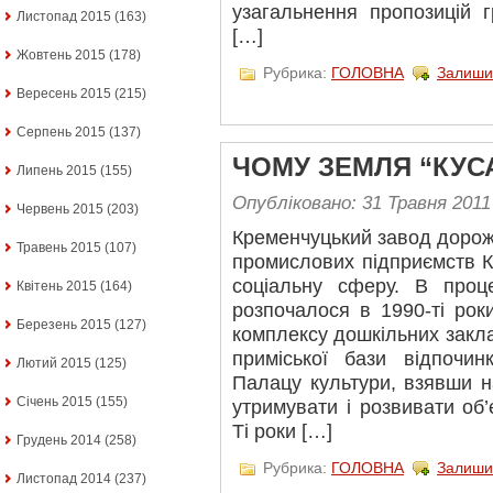
узагальнення пропозицій 
Листопад 2015
(163)
[…]
Жовтень 2015
(178)
Рубрика:
ГОЛОВНА
Залиши
Вересень 2015
(215)
Серпень 2015
(137)
ЧОМУ ЗЕМЛЯ “КУС
Липень 2015
(155)
Опубліковано: 31 Травня 2011
Червень 2015
(203)
Кременчуцький завод дорож
Травень 2015
(107)
промислових підприємств К
соціальну сферу. В проце
Квітень 2015
(164)
розпочалося в 1990-ті рок
Березень 2015
(127)
комплексу дошкільних заклад
приміської бази відпочин
Лютий 2015
(125)
Палацу культури, взявши н
Січень 2015
(155)
утримувати і розвивати об’
Ті роки […]
Грудень 2014
(258)
Рубрика:
ГОЛОВНА
Залиши
Листопад 2014
(237)