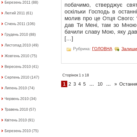
Березень 2011
(88)
побачимо, стверджує свят
оскільки Господь в останн
Лютий 2011
(61)
молив про це Отця Свого: “
Січень 2011
(106)
дав Ти Мені, там зо Мною
бачили славу Мою, яку дав
Грудень 2010
(88)
[…]
Листопад 2010
(49)
Рубрика:
ГОЛОВНА
Залиши
Жовтень 2010
(75)
Вересень 2010
(41)
Сторінок 1 з 18
Серпень 2010
(147)
...
...
1
2
3
4
5
10
»
Остання
Липень 2010
(74)
Червень 2010
(34)
Травень 2010
(57)
Квітень 2010
(91)
Березень 2010
(75)