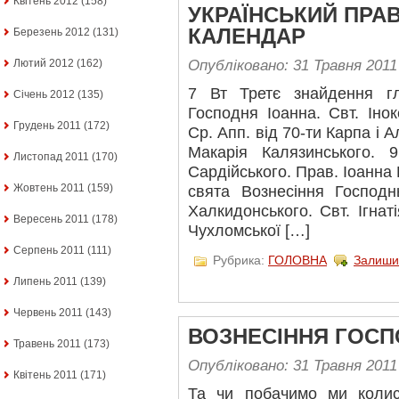
Квітень 2012
(158)
УКРАЇНСЬКИЙ ПРА
КАЛЕНДАР
Березень 2012
(131)
Лютий 2012
(162)
Опубліковано: 31 Травня 2011
7 Вт Третє знайдення г
Січень 2012
(135)
Господня Іоанна. Свт. Інок
Грудень 2011
(172)
Ср. Aпп. від 70-ти Карпа і 
Макарія Калязинського.
Листопад 2011
(170)
Сардійського. Прав. Іоанна 
Жовтень 2011
(159)
свята Вознесіння Господн
Халкидонського. Свт. Ігнат
Вересень 2011
(178)
Чухломської […]
Серпень 2011
(111)
Рубрика:
ГОЛОВНА
Залиши
Липень 2011
(139)
Червень 2011
(143)
ВОЗНЕСІННЯ ГОС
Травень 2011
(173)
Опубліковано: 31 Травня 2011
Квітень 2011
(171)
Та чи побачимо ми коли