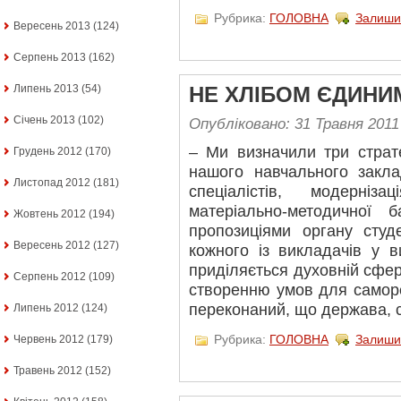
Рубрика:
ГОЛОВНА
Залиши
Вересень 2013
(124)
Серпень 2013
(162)
Липень 2013
(54)
НЕ ХЛІБОМ ЄДИНИ
Січень 2013
(102)
Опубліковано: 31 Травня 2011
– Ми визначили три страте
Грудень 2012
(170)
нашого навчального закла
Листопад 2012
(181)
спеціалістів, модерніза
матеріально-методичної
Жовтень 2012
(194)
пропозиціями органу студ
Вересень 2012
(127)
кожного із викладачів у в
приділяється духовній сфер
Серпень 2012
(109)
створенню умов для самореа
переконаний, що держава, 
Липень 2012
(124)
Рубрика:
ГОЛОВНА
Залиши
Червень 2012
(179)
Травень 2012
(152)