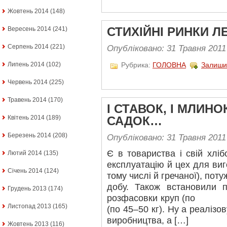
Жовтень 2014
(148)
Вересень 2014
(241)
СТИХІЙНІ РИНКИ Л
Серпень 2014
(221)
Опубліковано: 31 Травня 2011
Липень 2014
(102)
Рубрика:
ГОЛОВНА
Залиши
Червень 2014
(225)
Травень 2014
(170)
І СТАВОК, І МЛИНО
Квітень 2014
(189)
САДОК…
Березень 2014
(208)
Опубліковано: 31 Травня 2011
Є в товариства і свій хлі
Лютий 2014
(135)
експлуатацію й цех для виг
Січень 2014
(124)
тому числі й гречаної), поту
добу. Також встановили п
Грудень 2013
(174)
розфасовки круп (по 1 
Листопад 2013
(165)
(по 45–50 кг). Ну а реаліз
виробництва, а […]
Жовтень 2013
(116)