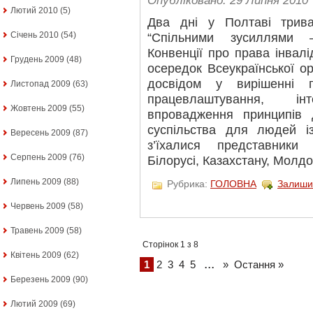
Опубліковано: 29 Липня 2010
Лютий 2010
(5)
Два дні у Полтаві трив
Січень 2010
(54)
“Спільними зусиллями 
Конвенції про права інвалі
Грудень 2009
(48)
осередок Всеукраїнської орг
досвідом у вирішенні п
Листопад 2009
(63)
працевлаштування, ін
Жовтень 2009
(55)
впровадження принципів д
суспільства для людей 
Вересень 2009
(87)
з’їхалися представники 
Серпень 2009
(76)
Білорусі, Казахстану, Молдов
Липень 2009
(88)
Рубрика:
ГОЛОВНА
Залиши
Червень 2009
(58)
Травень 2009
(58)
Сторінок 1 з 8
Квітень 2009
(62)
...
1
2
3
4
5
»
Остання »
Березень 2009
(90)
Лютий 2009
(69)