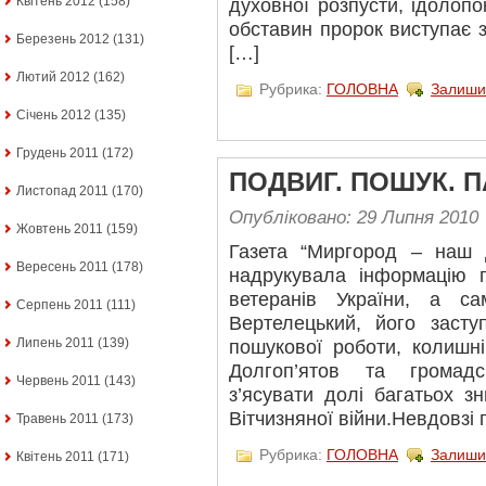
Квітень 2012
(158)
духовної розпусти, ідолоп
обставин пророк виступає
Березень 2012
(131)
[…]
Лютий 2012
(162)
Рубрика:
ГОЛОВНА
Залиши
Січень 2012
(135)
Грудень 2011
(172)
ПОДВИГ. ПОШУК. 
Листопад 2011
(170)
Опубліковано: 29 Липня 2010
Жовтень 2011
(159)
Газета “Миргород – наш 
Вересень 2011
(178)
надрукувала інформацію п
ветеранів України, а 
Серпень 2011
(111)
Вертелецький, його засту
Липень 2011
(139)
пошукової роботи, колишн
Долгоп’ятов та громадс
Червень 2011
(143)
з’ясувати долі багатьох зн
Вітчизняної війни.Невдовзі п
Травень 2011
(173)
Рубрика:
ГОЛОВНА
Залиши
Квітень 2011
(171)