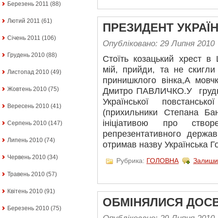
Березень 2011
(88)
Лютий 2011
(61)
ПРЕЗИДЕНТ УКРАЇ
Січень 2011
(106)
Опубліковано: 29 Липня 2010
Грудень 2010
(88)
Стоїть козацький хрест в
мій, прийди, та не скигл
Листопад 2010
(49)
принишклого вінка,А мовч
Жовтень 2010
(75)
Дмитро ПАВЛИЧКО.У грудн
Української повстансь
Вересень 2010
(41)
(прихильники Степана Б
ініціативою про створ
Серпень 2010
(147)
репрезентативного держав
Липень 2010
(74)
отримав назву Українська Г
Червень 2010
(34)
Рубрика:
ГОЛОВНА
Залиши
Травень 2010
(57)
Квітень 2010
(91)
ОБМІНЯЛИСЯ ДОС
Березень 2010
(75)