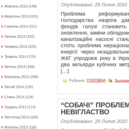
Опубліковано: 29 Липня 2010
Жовтень 2014
(148)
Проблема реформуванн
Вересень 2014
(241)
господарства назріла да
фондів галузі становит
Серпень 2014
(221)
оновлення, заміни обладна
Липень 2014
(102)
каналізаційні насосні стан
стоїть проблема нераціона
Червень 2014
(225)
енергії: через незадовільн
Травень 2014
(170)
ЖКГ упродовж року в Укра
два мільярди кубічних мет
Квітень 2014
(189)
[…]
Березень 2014
(208)
Рубрика:
ГОЛОВНА
Залиши
Лютий 2014
(135)
Січень 2014
(124)
“СОБАЧІ” ПРОБЛЕ
Грудень 2013
(174)
НЕВІГЛАСТВО
Листопад 2013
(165)
Опубліковано: 29 Липня 2010
Жовтень 2013
(116)