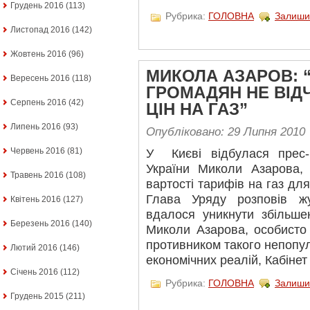
Грудень 2016
(113)
Рубрика:
ГОЛОВНА
Залиши
Листопад 2016
(142)
Жовтень 2016
(96)
МИКОЛА АЗАРОВ: “
Вересень 2016
(118)
ГРОМАДЯН НЕ ВІД
Серпень 2016
(42)
ЦІН НА ГАЗ”
Липень 2016
(93)
Опубліковано: 29 Липня 2010
Червень 2016
(81)
У Києві відбулася прес-к
України Миколи Азарова,
Травень 2016
(108)
вартості тарифів на газ дл
Глава Уряду розповів жу
Квітень 2016
(127)
вдалося уникнути збільше
Березень 2016
(140)
Миколи Азарова, особисто
противником такого непопул
Лютий 2016
(146)
економічних реалій, Кабінет 
Січень 2016
(112)
Рубрика:
ГОЛОВНА
Залиши
Грудень 2015
(211)