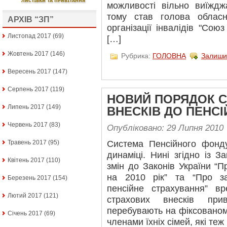
можливості вільно виїждж
тому став голова обласн
АРХІВ “ЗП”
організації інвалідів "Союз
Листопад 2017
(69)
[…]
Жовтень 2017
(146)
Рубрика:
ГОЛОВНА
Залиши
Вересень 2017
(147)
Серпень 2017
(119)
НОВИЙ ПОРЯДОК С
Липень 2017
(149)
ВНЕСКІВ ДО ПЕНС
Червень 2017
(83)
Опубліковано: 29 Липня 2010
Травень 2017
(95)
Система Пенсійного фонду
динаміці. Нині згідно із 
Квітень 2017
(110)
змін до Законів України “
на 2010 рік” та “Про за
Березень 2017
(154)
пенсійне страхування” в
Лютий 2017
(121)
страхових внесків при
перебувають на фіксованом
Січень 2017
(69)
членами їхніх сімей, які теж