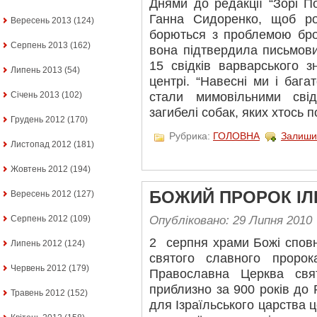
Днями до редакції “Зорі П
Ганна Сидоренко, щоб ро
Вересень 2013
(124)
борються з проблемою бро
Серпень 2013
(162)
вона підтвердила письмов
15 свідків варварського 
Липень 2013
(54)
центрі. “Навесні ми і бага
Січень 2013
(102)
стали мимовільними свід
загибелі собак, яких хтось п
Грудень 2012
(170)
Рубрика:
ГОЛОВНА
Залиши
Листопад 2012
(181)
Жовтень 2012
(194)
БОЖИЙ ПРОРОК ІЛ
Вересень 2012
(127)
Опубліковано: 29 Липня 2010
Серпень 2012
(109)
2 серпня храми Божі спов
Липень 2012
(124)
святого славного проро
Червень 2012
(179)
Православна Церква свя
приблизно за 900 років до 
Травень 2012
(152)
для Ізраїльського царства ц