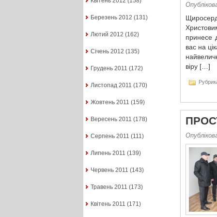
Квітень 2012
(158)
Опублікова
Березень 2012
(131)
Щиросерд
Христовим
Лютий 2012
(162)
принесе 
вас на цік
Січень 2012
(135)
найвелич
віру […]
Грудень 2011
(172)
Рубрик
Листопад 2011
(170)
Жовтень 2011
(159)
ПРОС
Вересень 2011
(178)
Опублікова
Серпень 2011
(111)
Липень 2011
(139)
Червень 2011
(143)
Травень 2011
(173)
Квітень 2011
(171)