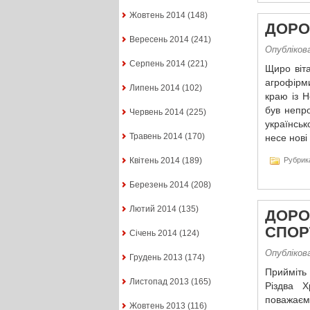
Жовтень 2014
(148)
ДОРОГ
Вересень 2014
(241)
Опублікова
Серпень 2014
(221)
Щиро віта
агрофірми
Липень 2014
(102)
краю із Н
був непро
Червень 2014
(225)
українсь
Травень 2014
(170)
несе нові
Рубрик
Квітень 2014
(189)
Березень 2014
(208)
Лютий 2014
(135)
ДОРО
СПОР
Січень 2014
(124)
Опублікова
Грудень 2013
(174)
Прийміть 
Листопад 2013
(165)
Різдва Х
поважає
Жовтень 2013
(116)