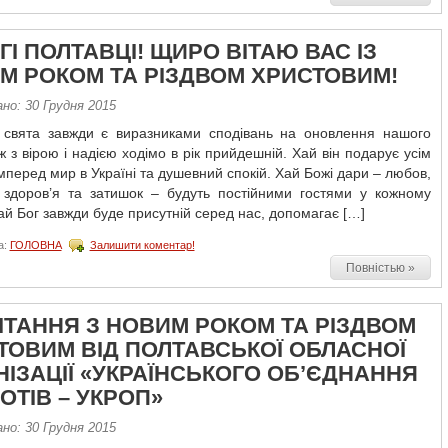
І ПОЛТАВЦІ! ЩИРО ВІТАЮ ВАС ІЗ
М РОКОМ ТА РІЗДВОМ ХРИСТОВИМ!
но: 30 Грудня 2015
і свята завжди є виразниками сподівань на оновлення нашого
ж з вірою і надією ходімо в рік прийдешній. Хай він подарує усім
перед мир в Україні та душевний спокій. Хай Божі дари – любов,
, здоров’я та затишок – будуть постійними гостями у кожному
ай Бог завжди буде присутній серед нас, допомагає […]
а:
ГОЛОВНА
Залишити коментар!
Повністью »
ІТАННЯ З НОВИМ РОКОМ ТА РІЗДВОМ
ТОВИМ ВІД ПОЛТАВСЬКОЇ ОБЛАСНОЇ
НІЗАЦІЇ «УКРАЇНСЬКОГО ОБ’ЄДНАННЯ
ОТІВ – УКРОП»
но: 30 Грудня 2015