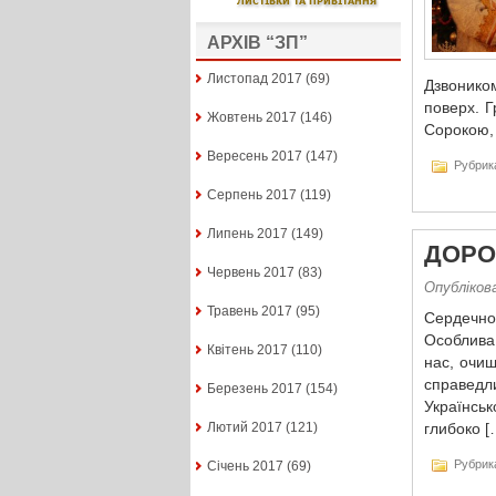
АРХІВ “ЗП”
Листопад 2017
(69)
Дзвонико
поверх. Г
Жовтень 2017
(146)
Сорокою,
Вересень 2017
(147)
Рубрик
Серпень 2017
(119)
Липень 2017
(149)
ДОРОГ
Червень 2017
(83)
Опублікова
Травень 2017
(95)
Сердечно 
Особлива,
Квітень 2017
(110)
нас, очищ
справедл
Березень 2017
(154)
Українсь
Лютий 2017
(121)
глибоко [
Рубрик
Січень 2017
(69)