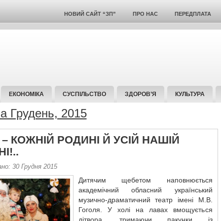
НОВИЙ САЙТ “ЗП”
ПРО НАС
ПЕРЕДПЛАТА
ЕКОНОМІКА
СУСПІЛЬСТВО
ЗДОРОВ’Я
КУЛЬТУРА
за Грудень, 2015
– КОЖНІЙ РОДИНІ Й УСІЙ НАШІЙ
І!..
но: 30 Грудня 2015
Дитячим щебетом наповнюється
академічний обласний український
музично-драматичний театр імені М.В.
Гоголя. У холі на лавах вмощується
дітвора, тримаючи пакунки із