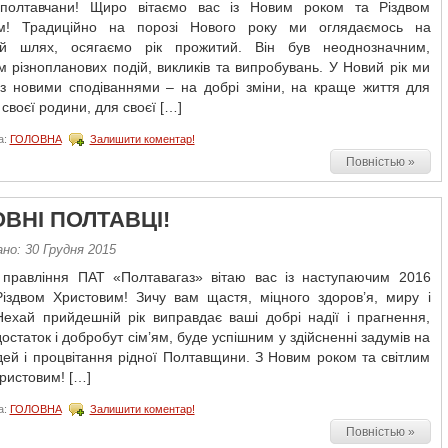
полтавчани! Щиро вітаємо вас із Новим роком та Різдвом
м! Традиційно на порозі Нового року ми оглядаємось на
й шлях, осягаємо рік прожитий. Він був неоднозначним,
 різнопланових подій, викликів та випробувань. У Новий рік ми
із новими сподіваннями – на добрі зміни, на краще життя для
 своєї родини, для своєї […]
а:
ГОЛОВНА
Залишити коментар!
Повністью »
ВНІ ПОЛТАВЦІ!
но: 30 Грудня 2015
і правління ПАТ «Полтавагаз» вітаю вас із наступаючим 2016
Різдвом Христовим! Зичу вам щастя, міцного здоров’я, миру і
Нехай прийдешній рік виправдає ваші добрі надії і прагнення,
остаток і добробут сім’ям, буде успішним у здійсненні задумів на
ей і процвітання рідної Полтавщини. З Новим роком та світлим
ристовим! […]
а:
ГОЛОВНА
Залишити коментар!
Повністью »