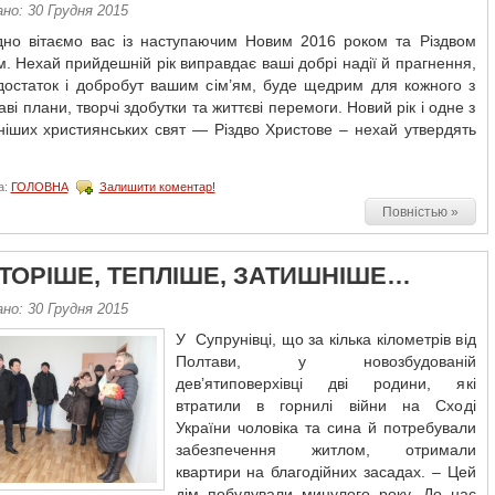
но: 30 Грудня 2015
но вітаємо вас із наступаючим Новим 2016 роком та Різдвом
. Нехай прийдешній рік виправдає ваші добрі надії й прагнення,
достаток і добробут вашим сім’ям, буде щедрим для кожного з
аві плани, творчі здобутки та життєві перемоги. Новий рік і одне з
ніших християнських свят — Різдво Христове – нехай утвердять
а:
ГОЛОВНА
Залишити коментар!
Повністью »
ТОРІШЕ, ТЕПЛІШЕ, ЗАТИШНІШЕ…
но: 30 Грудня 2015
У Супрунівці, що за кілька кілометрів від
Полтави, у новозбудованій
дев’ятиповерхівці дві родини, які
втратили в горнилі війни на Сході
України чоловіка та сина й потребували
забезпечення житлом, отримали
квартири на благодійних засадах. – Цей
дім побудували минулого року. До нас