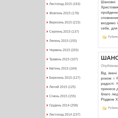
Шановні 
Листопад 2015
(163)
Христови
пройдени
Жовтень 2015
(178)
сповненим
Вересень 2015
(215)
входимо 
себе, для
Серпень 2015
(137)
Рубрик
Липень 2015
(155)
Червень 2015
(203)
ШАНО
Травень 2015
(107)
Опублікова
Квітень 2015
(164)
Від імен
Березень 2015
(127)
роком і 
радості. 
Лютий 2015
(125)
принесе д
благо люд
Січень 2015
(155)
Різдвом Х
Грудень 2014
(258)
Рубрик
Листопад 2014
(237)