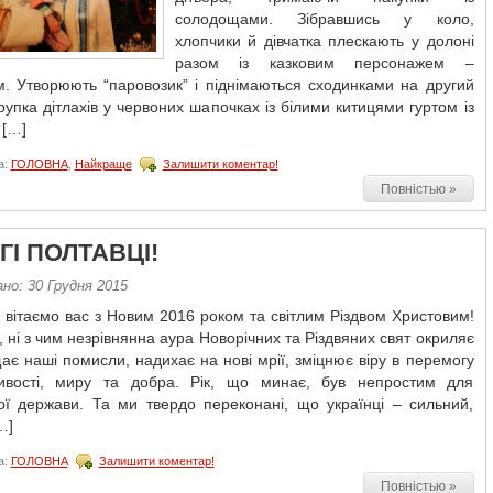
солодощами. Зібравшись у коло,
хлопчики й дівчатка плескають у долоні
разом із казковим персонажем –
м. Утворюють “паровозик” і піднімаються сходинками на другий
рупка дітлахів у червоних шапочках із білими китицями гуртом із
 […]
а:
ГОЛОВНА
,
Найкраще
Залишити коментар!
Повністью »
І ПОЛТАВЦІ!
но: 30 Грудня 2015
вітаємо вас з Новим 2016 роком та світлим Різдвом Христовим!
 ні з чим незрівнянна аура Новорічних та Різдвяних свят окриляє
ає наші помисли, надихає на нові мрії, зміцнює віру в перемогу
ивості, миру та добра. Рік, що минає, був непростим для
кої держави. Та ми твердо переконані, що українці – сильний,
…]
а:
ГОЛОВНА
Залишити коментар!
Повністью »