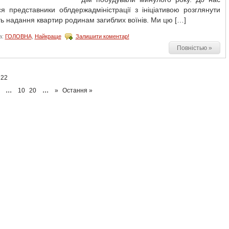
я представники облдержадміністрації з ініціативою розглянути
ь надання квартир родинам загиблих воїнів. Ми цю […]
а:
ГОЛОВНА
,
Найкраще
Залишити коментар!
Повністью »
 22
...
...
10
20
»
Остання »