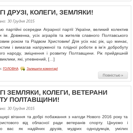
І ДРУЗІ, КОЛЕГИ, ЗЕМЛЯКИ!
но: 30 Грудня 2015
ю партійні осередки Аграрної партії України, великий колектив
 ім. Довженка, усіх аграріїв та жителів славного Полтавського
овим роком та Різдвом Христовим! Для усіх нас рік, що минає,
стим і вимагав напруженої та плідної роботи в ім’я добробуту
кого народу, зміцнення і розвитку Полтавщини. Рік прийдешній
 виклики, які, упевнений, […]
а:
ГОЛОВНА
Залишити коментар!
Повністью »
ГІ ЗЕМЛЯКИ, КОЛЕГИ, ВЕТЕРАНИ
ТУ ПОЛТАВЩИНИ!
но: 30 Грудня 2015
щирі вітання та добрі побажання з нагоди Нового 2016 року та
ристового від обласної ради ветеранів спорту. Цінуємо і
мо вас як надійних друзів, мудрих однодумців, умілих