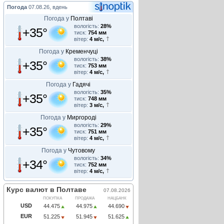
Погода
07.08.26, вдень
Погода у
Полтаві
вологість:
28%
+35°
тиск:
754 мм
вітер:
4 м/с,
Погода у
Кременчуці
вологість:
38%
+35°
тиск:
753 мм
вітер:
4 м/с,
Погода у
Гадячі
вологість:
35%
+35°
тиск:
748 мм
вітер:
3 м/с,
Погода у
Миргороді
вологість:
29%
+35°
тиск:
751 мм
вітер:
4 м/с,
Погода у
Чутовому
вологість:
34%
+34°
тиск:
752 мм
вітер:
4 м/с,