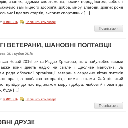
орів, знаних, відомих спортсменів, чесних перед Богом, собою і
ажаємо вам міцного здоров’я, добра, миру, злагоди, довгих років
сливих і вдалих стартів, високих спортивних […]
а:
ГОЛОВНА
Залишити коментар!
Повністью »
ГІ ВЕТЕРАНИ, ШАНОВНІ ПОЛТАВЦІ!
но: 30 Грудня 2015
ься Новий 2016 рік та Різдво Христове, які є найулюбленішими
 адже вони дають надію на світле і щасливе майбутнє. За
м ради обласної організації ветеранів сердечно вітаю жителів
ого краю, а особливо ветеранів, з цими святами. Хай рік, який
мо, прийде до нас під знаком миру і добра, любові й поваги до
, буде […]
а:
ГОЛОВНА
Залишити коментар!
Повністью »
ВНІ ДРУЗІ!