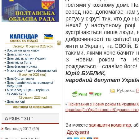
гостями у кожному домі. Не
серед нас, допомагає нам у
рятує у скруті тих, хто до н
Нехай у наступному році
зустрічаються лише люди, 
доброчинності та світлої щ
жити в Україні, на СВОїй, 
такими, якими хоче бачити 
З Новим роком та Різд
рождається – славімо його!
Юрій БУБЛИК,
народний депутат Україн
Рубрика:
«
Привітання з Новим роком та Різдвом Х
організації «Українського об’єднання па
АРХІВ “ЗП”
Ви можете
залишити коментар
, а
Листопад 2017
(69)
Друкувати