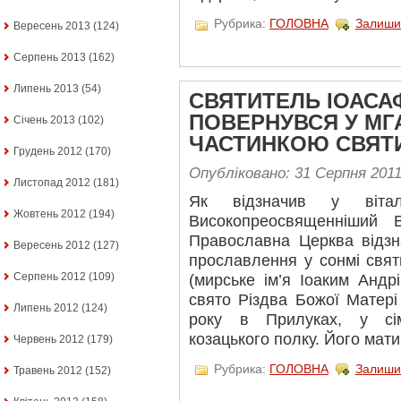
Рубрика:
ГОЛОВНА
Залиши
Вересень 2013
(124)
Серпень 2013
(162)
Липень 2013
(54)
СВЯТИТЕЛЬ ІОАСА
ПОВЕРНУВСЯ У МГ
Січень 2013
(102)
ЧАСТИНКОЮ СВЯТ
Грудень 2012
(170)
Опубліковано: 31 Серпня 201
Листопад 2012
(181)
Як відзначив у віта
Жовтень 2012
(194)
Високопреосвященніший 
Православна Церква відзн
Вересень 2012
(127)
прославлення у сонмі свят
Серпень 2012
(109)
(мирське ім’я Іоаким Андр
свято Різдва Божої Матері 
Липень 2012
(124)
року в Прилуках, у сім
козацького полку. Його мати
Червень 2012
(179)
Рубрика:
ГОЛОВНА
Залиши
Травень 2012
(152)