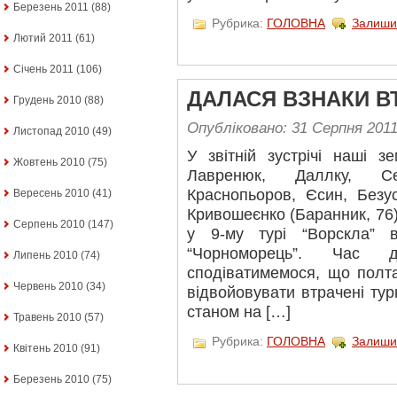
Березень 2011
(88)
Рубрика:
ГОЛОВНА
Залиши
Лютий 2011
(61)
Січень 2011
(106)
ДАЛАСЯ ВЗНАКИ В
Грудень 2010
(88)
Опубліковано: 31 Серпня 201
Листопад 2010
(49)
У звітній зустрічі наші 
Жовтень 2010
(75)
Лавренюк, Даллку, Се
Краснопьоров, Єcин, Безу
Вересень 2010
(41)
Кривошеєнко (Баранник, 76),
Серпень 2010
(147)
у 9-му турі “Ворскла” 
“Чорноморець”. Час 
Липень 2010
(74)
сподіватимемося, що полт
Червень 2010
(34)
відвойовувати втрачені турн
станом на […]
Травень 2010
(57)
Рубрика:
ГОЛОВНА
Залиши
Квітень 2010
(91)
Березень 2010
(75)