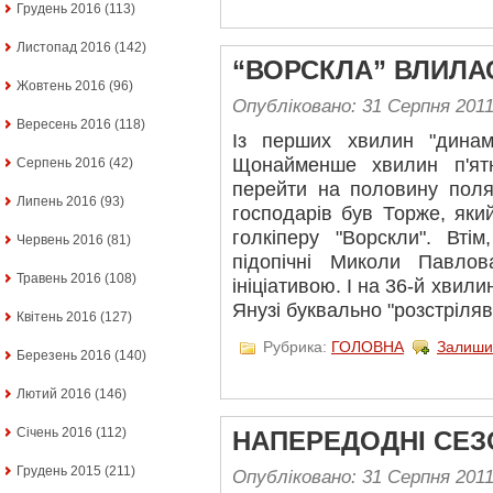
Грудень 2016
(113)
Листопад 2016
(142)
“ВОРСКЛА” ВЛИЛА
Жовтень 2016
(96)
Опубліковано: 31 Серпня 201
Вересень 2016
(118)
Із перших хвилин "динам
Щонайменше хвилин п'ят
Серпень 2016
(42)
перейти на половину поля
Липень 2016
(93)
господарів був Торже, яки
голкіперу "Ворскли". Вті
Червень 2016
(81)
підопічні Миколи Павло
Травень 2016
(108)
ініціативою. І на 36-й хвил
Янузі буквально "розстріляв
Квітень 2016
(127)
Рубрика:
ГОЛОВНА
Залиши
Березень 2016
(140)
Лютий 2016
(146)
Січень 2016
(112)
НАПЕРЕДОДНІ СЕЗ
Грудень 2015
(211)
Опубліковано: 31 Серпня 201