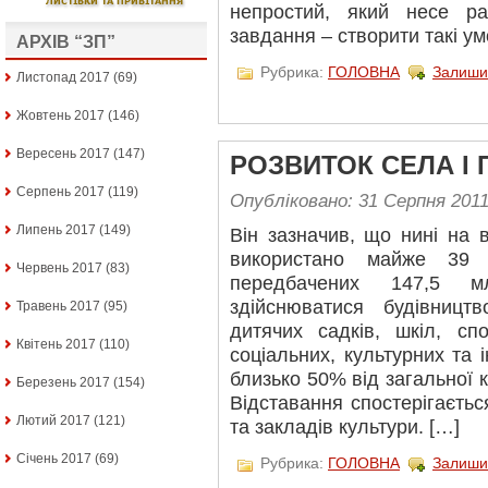
непростий, який несе р
завдання – створити такі у
АРХІВ “ЗП”
Рубрика:
ГОЛОВНА
Залиши
Листопад 2017
(69)
Жовтень 2017
(146)
Вересень 2017
(147)
РОЗВИТОК СЕЛА І 
Серпень 2017
(119)
Опубліковано: 31 Серпня 201
Липень 2017
(149)
Він зазначив, що нині на
використано майже 39
Червень 2017
(83)
передбачених 147,5 
здійснюватися будівницт
Травень 2017
(95)
дитячих садків, шкіл, сп
Квітень 2017
(110)
соціальних, культурних та 
близько 50% від загальної к
Березень 2017
(154)
Відставання спостерігаєтьс
Лютий 2017
(121)
та закладів культури. […]
Січень 2017
(69)
Рубрика:
ГОЛОВНА
Залиши