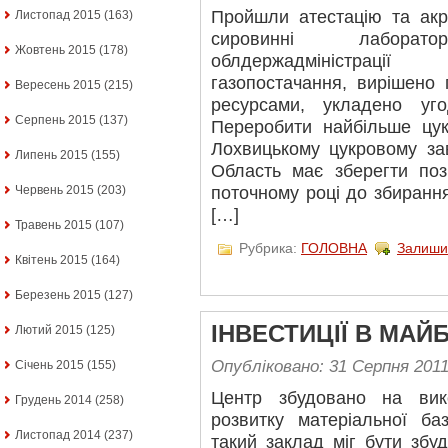
Пройшли атестацію та акр
Листопад 2015
(163)
сировинні лабора
Жовтень 2015
(178)
облдержадміністраці
газопостачання, вирішено
Вересень 2015
(215)
ресурсами, укладено уг
Серпень 2015
(137)
Переробити найбільше цук
Лохвицькому цукровому за
Липень 2015
(155)
Область має зберегти пози
поточному році до збирання 
Червень 2015
(203)
[…]
Травень 2015
(107)
Рубрика:
ГОЛОВНА
Залиши
Квітень 2015
(164)
Березень 2015
(127)
ІНВЕСТИЦІЇ В МАЙ
Лютий 2015
(125)
Опубліковано: 31 Серпня 201
Січень 2015
(155)
Центр збудовано на вик
Грудень 2014
(258)
розвитку матеріальної ба
Листопад 2014
(237)
такий заклад міг бути збу