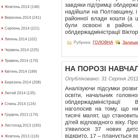
завдяки підтримці облдержа
Жовтень 2014
(148)
надійшли на Полтавщину, і 
Вересень 2014
(241)
районної влади кошти (а ц
були освоєні в районі
Серпень 2014
(221)
облдержадміністрації Віктор
Липень 2014
(102)
Рубрика:
ГОЛОВНА
Залиши
Червень 2014
(225)
Травень 2014
(170)
НА ПОРОЗІ НАВЧА
Квітень 2014
(189)
Опубліковано: 31 Серпня 201
Березень 2014
(208)
Аналізуючи підсумки розви
Лютий 2014
(135)
освіти, начальник головно
облдержадміністрації
Січень 2014
(124)
наголосив на тому, що н
Грудень 2013
(174)
тисячі малят, що становить
дітей відповідного віку. Пр
Листопад 2013
(165)
з'явилося 37 нових дит
відкрито, 17 – планується в
Жовтень 2013
(116)