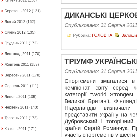
Квітень 2012
(158)
Березень 2012
(131)
ДИКАНСЬКІ ЦЕРКО
Лютий 2012
(162)
Опубліковано: 31 Серпня 201
Січень 2012
(135)
Рубрика:
ГОЛОВНА
Залиши
Грудень 2011
(172)
Листопад 2011
(170)
ТРІУМФ УКРАЇНСЬК
Жовтень 2011
(159)
Опубліковано: 31 Серпня 201
Вересень 2011
(178)
Спортсмени змагалися в 
Серпень 2011
(111)
чемпіонат світу серед ч
категорії “World Strongest
Липень 2011
(139)
Великої Британії, Фінлянді
Нідерландів визначал
Червень 2011
(143)
представити Україну на че
Травень 2011
(173)
Дубровський і тогорічний
країни Сергій Романчук. 
Квітень 2011
(171)
участь спортсменів у шести