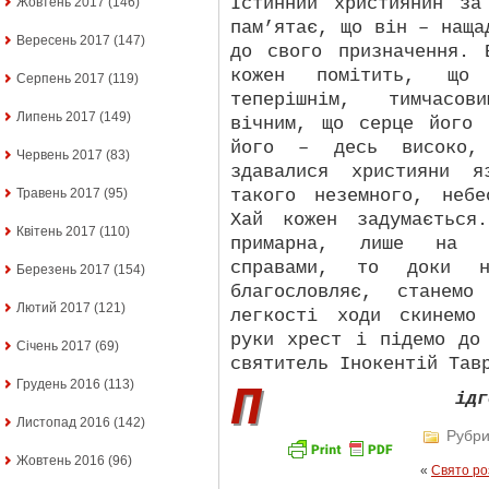
Істинний християнин за
Жовтень 2017
(146)
пам’ятає, що він – наща
Вересень 2017
(147)
до свого призначення. 
кожен помітить, що
Серпень 2017
(119)
теперішнім, тимчасов
Липень 2017
(149)
вічним, що серце його
його – десь високо,
Червень 2017
(83)
здавалися християни я
такого неземного, неб
Травень 2017
(95)
Хай кожен задумається
Квітень 2017
(110)
примарна, лише на с
справами, то доки н
Березень 2017
(154)
благословляє, станем
Лютий 2017
(121)
легкості ходи скинемо
руки хрест і підемо до
Січень 2017
(69)
святитель Інокентій Тав
Грудень 2016
(113)
П
ідг
Листопад 2016
(142)
Рубри
Жовтень 2016
(96)
«
Свято ро