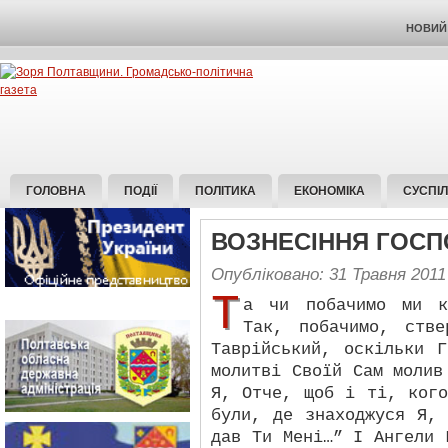
НОВИЙ 
ГОЛОВНА
ПОДІЇ
ПОЛІТИКА
ЕКОНОМІКА
СУСПІ
ВОЗНЕСІННЯ ГОС
Опубліковано: 31 Травня 2011
Т
а чи побачимо ми к
Так, побачимо, стве
Таврійський, оскільки 
молитві Своїй Сам молив
Я, Отче, щоб і ті, ког
були, де знаходжуся Я,
дав Ти Мені…” І Ангели 