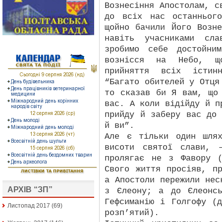
Вознесіння Апостолам, с
до всіх нас останньог
щойно бачили Його Возн
навіть учасниками сла
зробимо себе достойни
вознісся на Небо, щ
прийняття всіх істинн
“Багато обителей у Отця
то сказав би Я вам, що
вас. А коли відійду й п
прийду й заберу вас до
й ви”.
Але є тільки один шля
висоти святої слави, 
пролягає не з Фавору 
Свого життя просіяв, п
а Апостоли пережили нес
АРХІВ “ЗП”
з Єлеону; а до Єлеонс
Гефсиманію і Голгофу (
Листопад 2017
(69)
розп’ятий).