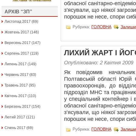
обласної санітарно-епідеміо
з’ясували, що ніякої загро
АРХІВ “ЗП”
порошок не несе, спори сибі
Листопад 2017
(69)
Рубрика:
ГОЛОВНА
Залиши
Жовтень 2017
(146)
Вересень 2017
(147)
ЛИХИЙ ЖАРТ І ЙОГ
Серпень 2017
(119)
Опубліковано: 2 Квітня 2009
Липень 2017
(149)
Як повідомив начальн
Червень 2017
(83)
Полтавській області Юрій
правоохоронців, до відді
Травень 2017
(95)
підрозділ МНС та працівни
Квітень 2017
(110)
у спеціальний контейнер і
обласної санітарно-епідеміо
Березень 2017
(154)
з’ясували, що ніякої загро
Лютий 2017
(121)
порошок не несе, спори сибі
Січень 2017
(69)
Рубрика:
ГОЛОВНА
Залиши