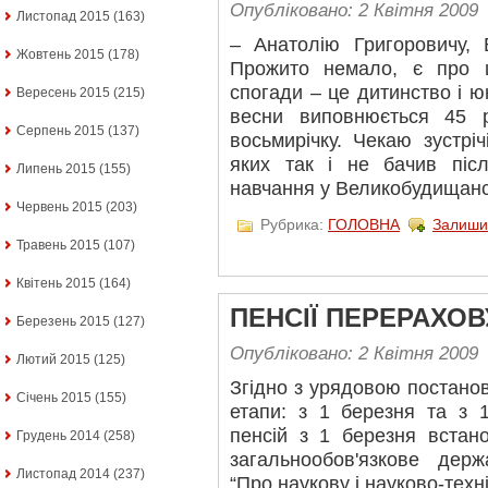
Опубліковано: 2 Квітня 2009
Листопад 2015
(163)
– Анатолію Григоровичу, 
Жовтень 2015
(178)
Прожито немало, є про 
спогади – це дитинство і юн
Вересень 2015
(215)
весни виповнюється 45 р
Серпень 2015
(137)
восьмирічку. Чекаю зустрі
яких так і не бачив піс
Липень 2015
(155)
навчання у Великобудищансь
Червень 2015
(203)
Рубрика:
ГОЛОВНА
Залиши
Травень 2015
(107)
Квітень 2015
(164)
ПЕНСІЇ ПЕРЕРАХО
Березень 2015
(127)
Опубліковано: 2 Квітня 2009
Лютий 2015
(125)
Згідно з урядовою постано
Січень 2015
(155)
етапи: з 1 березня та з 1
пенсій з 1 березня встан
Грудень 2014
(258)
загальнообов'язкове держ
Листопад 2014
(237)
“Про наукову і науково-техні