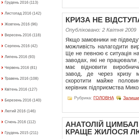
Грудень 2016
(113)
Листопад 2016
(142)
КРИЗА НЕ ВІДСТУП
Жовтень 2016
(96)
Опубліковано: 2 Квітня 2009
Вересень 2016
(118)
Якщо замовники не підведут
можливість налагодити ви
Серпень 2016
(42)
Ще не певною є ситуація н
Липень 2016
(93)
заводах, які не працювали 
має відновити виробнич
Червень 2016
(81)
завод, де через кризу 
Травень 2016
(108)
скоротити майже полови
керівник підприємства Мико
Квітень 2016
(127)
Рубрика:
ГОЛОВНА
Залиши
Березень 2016
(140)
Лютий 2016
(146)
Січень 2016
(112)
АНАТОЛІЙ ЦИМБАЛ
КРАЩЕ ЖИЛОСЯ Л
Грудень 2015
(211)