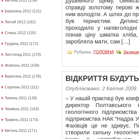
душевного щему, синівс
Квітень 2012
(158)
справді золотому перові ж
Березень 2012
(131)
ним володіти. А шлях до п
був тернистим. Дитинс
Лютий 2012
(162)
проходило у напівголодні
Січень 2012
(135)
пізнав ціну шматка хліб
заробляла мати, сам […]
Грудень 2011
(172)
Рубрика:
ГОЛОВНА
Залиши
Листопад 2011
(170)
Жовтень 2011
(159)
Вересень 2011
(178)
ВІДКРИТТЯ БУДУТЬ
Серпень 2011
(111)
Опубліковано: 2 Квітня 2009
– У нашій практиці був коефі
Липень 2011
(139)
директор Полтавського н
Червень 2011
(143)
геологічного підприємств
підприємства НАК "Надра Ук
Травень 2011
(173)
Фахівців це не здивує. П
Квітень 2011
(171)
створили сильну геологіч