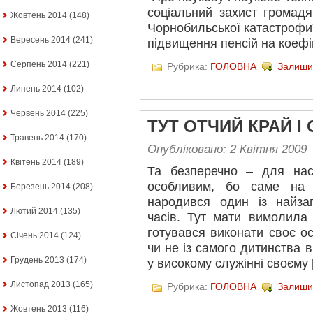
соціальний захист громадя
Жовтень 2014
(148)
Чорнобильської катастрофи
Вересень 2014
(241)
підвищення пенсій на коефіц
Серпень 2014
(221)
Рубрика:
ГОЛОВНА
Залиши
Липень 2014
(102)
Червень 2014
(225)
ТУТ ОТЧИЙ КРАЙ І
Травень 2014
(170)
Опубліковано: 2 Квітня 2009
Квітень 2014
(189)
Та безперечно – для нас
особливим, бо саме на 
Березень 2014
(208)
народився один із найзаг
Лютий 2014
(135)
часів. Тут мати вимолила 
готувався виконати своє о
Січень 2014
(124)
чи не із самого дитинства 
Грудень 2013
(174)
у високому служінні своєму 
Листопад 2013
(165)
Рубрика:
ГОЛОВНА
Залиши
Жовтень 2013
(116)