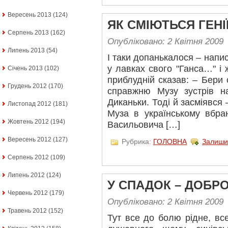
Вересень 2013
(124)
ЯК СМІЮТЬСЯ ГЕНІ
Серпень 2013
(162)
Опубліковано: 2 Квітня 2009
Липень 2013
(54)
І таки допанькалося – напи
у лавках свого "Ганса…" і 
Січень 2013
(102)
приблудній сказав: – Бери 
Грудень 2012
(170)
справжню Музу зустрів на
Диканьки. Тоді й засміявся
Листопад 2012
(181)
Муза в українському вбра
Жовтень 2012
(194)
Васильовича […]
Вересень 2012
(127)
Рубрика:
ГОЛОВНА
Залиши
Серпень 2012
(109)
Липень 2012
(124)
У СПАДОК – ДОБР
Червень 2012
(179)
Опубліковано: 2 Квітня 2009
Травень 2012
(152)
Тут все до болю рідне, все 