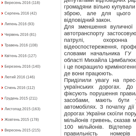
депутатами відповідних ра
Вересень 2016
(118)
громадяни вільно купували
зброю, але для цього 
Серпень 2016
(42)
відповідний закон.
Липень 2016
(93)
Для зменшення вуличної з
автотранспорту застосовуют
Червень 2016
(81)
патрулі, охоронна 
Травень 2016
(108)
відеоспостереження, профе
словами начальника ГУ 
Квітень 2016
(127)
області Михайла Цимбалюка
і це покращило криміногенн
Березень 2016
(140)
де вони працюють.
Лютий 2016
(146)
Приділили увагу на прес-
українських дорогах. До 
Січень 2016
(112)
фіксують порушення прави
Грудень 2015
(211)
засобами, мають бути
автомобілях. З початку ді
Листопад 2015
(163)
дорогах України скоїли пор
мільйонів гривень, сказав 
Жовтень 2015
(178)
100 мільйонів. Відтепер
Вересень 2015
(215)
правильність номерів