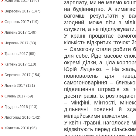
Жовтень 2017
(146)
зарплату, ми не маємо коштів
на будівництво. А вимагає
Вересень 2017
(147)
вагоміші результати у в
згодний, може піти з мілі
Серпень 2017
(119)
служити, а не підслужувати.
Липень 2017
(149)
У країні процвітає самого
кількість відкритих “точок” 
Червень 2017
(83)
– Самогону стали робити б
Травень 2017
(95)
для себе. Йде масове спою
окремі ділки, а ціла корпо
Квітень 2017
(110)
Юрій Луценко. – На жаль
повноважень для наве
Березень 2017
(154)
самогоноваріння – близько
Лютий 2017
(121)
підвищення штрафів за п
десяти разів, їх розглядают
Січень 2017
(69)
– Мінфіні, Мін’юсті, Міне
Грудень 2016
(113)
дільничні повинні й зд
міліцейськими важелями.
Листопад 2016
(142)
У квітні-травні, наголосив мі
Жовтень 2016
(96)
відзвітують перед сільськи