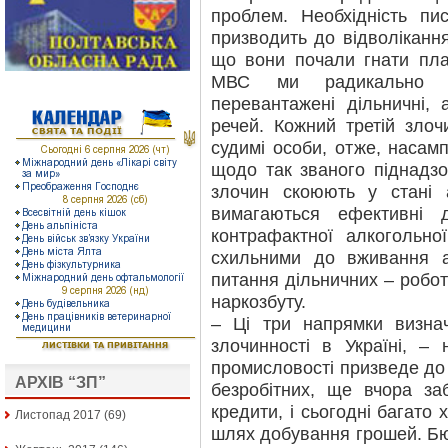
проблем. Необхідність пис
призводить до відволікання
що вони почали гнати план
МВС ми радикально зм
перевантажені дільничні,
речей. Кожний третій злоч
судимі особи, отже, насам
щодо так званого піднадзо
злочин скоюють у стані а
вимагаються ефективні 
контрафактної алкогольної
схильними до вживання 
питання дільничних – робот
наркозбуту.
– Ці три напрямки визна
злочинності в Україні, – 
промисловості призведе до
АРХІВ “ЗП”
безробітних, ще вчора за
кредити, і сьогодні багато 
Листопад 2017
(69)
шлях добування грошей. Бюд