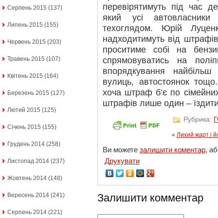
перевірятимуть під час де
Серпень 2015
(137)
який усі автовласники
Липень 2015
(155)
техоглядом. Юрій Луцен
надходитимуть від штрафів 
Червень 2015
(203)
проситиме собі на бензи
спрямовуватись на поліп
Травень 2015
(107)
впорядкування найбільш 
Квітень 2015
(164)
вулиць, автостоянок тощо
хоча штраф б’є по сімейни
Березень 2015
(127)
штрафів лише один – їздит
Лютий 2015
(125)
Рубрика:
Січень 2015
(155)
«
Лихий жарт і й
Грудень 2014
(258)
Ви можете
залишити коментар
, а
Друкувати
Листопад 2014
(237)
Жовтень 2014
(148)
Вересень 2014
(241)
Залишити комментар
Серпень 2014
(221)