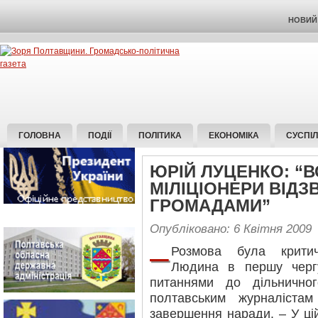
НОВИЙ 
ГОЛОВНА
ПОДІЇ
ПОЛІТИКА
ЕКОНОМІКА
СУСПІ
ЮРІЙ ЛУЦЕНКО: “В
МІЛІЦІОНЕРИ ВІДЗ
ГРОМАДАМИ”
Опубліковано: 6 Квітня 2009
–
Розмова була критич
Людина в першу черг
питаннями до дільнично
полтавським журналістам
завершення наради. – У ці