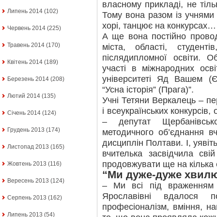
власному прикладі, не тільк
Липень 2014
(102)
Тому вона разом із учнями 
хорі, танцює на конкурсах…
Червень 2014
(225)
А ще вона постійно прово
Травень 2014
(170)
міста, області, студенті
післядипломної освіти. О
Квітень 2014
(189)
участі в міжнародних осві
університеті Яд Вашем (Є
Березень 2014
(208)
“Усна історія” (Прага)”.
Лютий 2014
(135)
Учні Тетяни Веркалець – п
і всеукраїнських конкурсів, 
Січень 2014
(124)
– депутат Щербанівськ
Грудень 2013
(174)
методичного об’єднання вч
дисциплін Полтави. І, уявіть
Листопад 2013
(165)
вчителька засвідчила сві
продовжувати ще на кілька 
Жовтень 2013
(116)
“Ми дуже-дуже хвилю
Вересень 2013
(124)
– Ми всі під враженням 
Ярославівні вдалося п
Серпень 2013
(162)
професіоналізм, вміння, на
Липень 2013
(54)