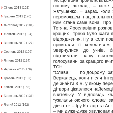
те, що вона проявляла кожн
нашому закладі, – каже
Січень 2013
(102)
Явтушенко. – Зараз, коли 
переможцем національного
Грудень 2012
(170)
ним стане саме вона. Про у
Листопад 2012
(181)
Тетяна Ярославівна розпов
кращих і треба було їхати
Жовтень 2012
(194)
відрядження. Ну а коли пове
Вересень 2012
(127)
привітали її колективом
Звернулися до учнів, ба
Серпень 2012
(109)
підтримали нашу вчител
голосуванні за кращого вчит
Липень 2012
(124)
ТСН.
Червень 2012
(179)
“Слава!” – по-доброму з
Веркалець, коли після інт
Травень 2012
(152)
де знайти 8-Б, у якому пер
Квітень 2012
(158)
дітвори цікавлюся найемоці
вчительку. У відповідь к
Березень 2012
(131)
“узагальнюючого слова” з
Лютий 2012
(162)
дівчаток – Іру Котляр та Ан
– Ми дуже-дуже хвилювалися