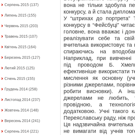
вона не тільки здобула пе
Серпень 2015
(137)
конкурсу, а й стала дипломан
Липень 2015
(155)
У “штрихах до портрета” 
конкурсу в “Фейсбуці” читає
Червень 2015
(203)
головне, вона вважає і дон
Травень 2015
(107)
реалізувати себе та сві
вчителька використовує та п
Квітень 2015
(164)
спираючись на вподоба
Наприклад, при вивченні 
Березень 2015
(127)
під проводом Б. Хмель
Лютий 2015
(125)
ефективніше використати т
мислення як основну (у
Січень 2015
(155)
різними джерелами, порівню
Грудень 2014
(258)
робити висновки). А ін
джерелами не любить, т
Листопад 2014
(237)
провідною, а технолог
додатковою. Учні такого к
Жовтень 2014
(148)
Переяславську раду, ніж пр
Вересень 2014
(241)
Ця надзвичайна вчителька 
не вимагати від учнів то
Серпень 2014
(221)