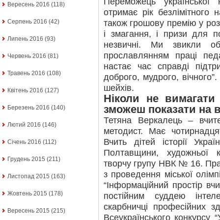
Переможець української н
Вересень 2016
(118)
отримає рік безлімітного н
також грошову премію у роз
Серпень 2016
(42)
і змагання, і призи для п
Липень 2016
(93)
незвичні. Ми звикли об
прославлянням праці педа
Червень 2016
(81)
настає час справді підтр
Травень 2016
(108)
доброго, мудрого, вічного”.
шейхів.
Квітень 2016
(127)
Ніколи не вимагати 
зможеш показати на 
Березень 2016
(140)
Тетяна Веркалець – вчите
Лютий 2016
(146)
методист. Має чотирнадцят
Вчить дітей історії України
Січень 2016
(112)
Полтавщини, художньої 
Грудень 2015
(211)
творчу групу НВК № 16. Пра
з проведення міської олімпі
Листопад 2015
(163)
“Інформаційний простір вчит
Жовтень 2015
(178)
постійним суддею інтел
скарбничці професійних зд
Вересень 2015
(215)
Всеукраїнського конкурсу “