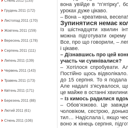
Січень 2012
(135)
вона увійде в “п’ятірку”, 
уроках дуже цікаво.
Грудень 2011
(172)
– Вона – креативна, весела! 
Листопад 2011
(170)
Зупинятися немає ко
Із шістнадцяти хвилин ін
Жовтень 2011
(159)
можна підготувати окрему 
Вересень 2011
(178)
Все, про що говорили, – ле
і цікаве.
Серпень 2011
(111)
– Дізнавшись про цей кон
участь чи сумнівалися?
Липень 2011
(139)
– Хотілося спробувати. А
Червень 2011
(143)
Постійно щось відволікало
до 15 серпня. То я подала 
Травень 2011
(173)
Але надалі з’ясувалося, щ
Квітень 2011
(171)
це майже в останні хвилини
– Із кимось радилися вдо
Березень 2011
(88)
– Обов’язково. Це завжд
чоловіком, сестрою, доньк
Лютий 2011
(61)
тил… Надіслала і, якщо чесн
Січень 2011
(106)
воно ж кінець серпня, підго