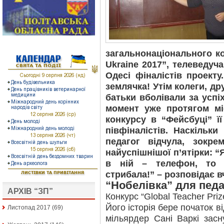
загальнонаціонального ко
Ukraine 2017”, телеведуч
Одесі фіналістів проект
землячка! Утім колеги, дру
батьки вболівали за успі
момент уже протягом мі
конкурсу в “Фейсбуці” її
півфіналістів. Наскільк
педагог відчула, зокр
найуспішнішої п’ятірки: “
в ній – телефон, то в
стрибала!” – розповідає в
“Нобелівка” для педа
АРХІВ “ЗП”
Конкурс “Global Teacher Priz
Його історія бере початок в
Листопад 2017
(69)
мільярдер Сані Варкі зас