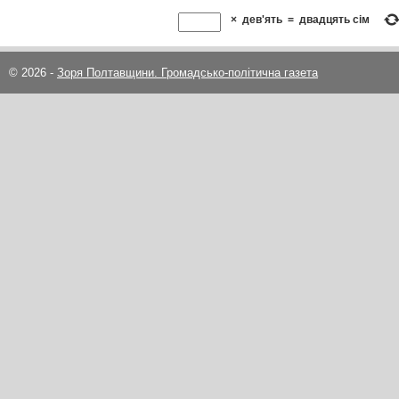
×
дев'ять
=
двадцять сім
© 2026 -
Зоря Полтавщини. Громадсько-політична газета