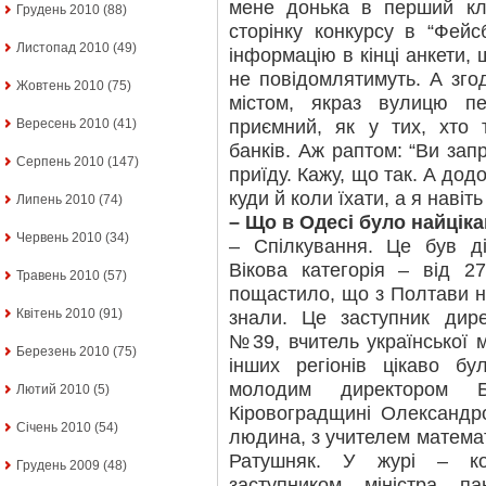
мене донька в перший кл
Грудень 2010
(88)
сторінку конкурсу в “Фейс
Листопад 2010
(49)
інформацію в кінці анкети, 
не повідомлятимуть. А зго
Жовтень 2010
(75)
містом, якраз вулицю пе
приємний, як у тих, хто
Вересень 2010
(41)
банків. Аж раптом: “Ви зап
Серпень 2010
(147)
приїду. Кажу, що так. А дод
куди й коли їхати, а я навіт
Липень 2010
(74)
– Що в Одесі було найцік
Червень 2010
(34)
– Спілкування. Це був д
Вікова категорія – від 2
Травень 2010
(57)
пощастило, що з Полтави н
Квітень 2010
(91)
знали. Це заступник дире
№39, вчитель української м
Березень 2010
(75)
інших регіонів цікаво бу
молодим директором Б
Лютий 2010
(5)
Кіровоградщині Олександр
Січень 2010
(54)
людина, з учителем матема
Ратушняк. У журі – ко
Грудень 2009
(48)
заступником міністра 