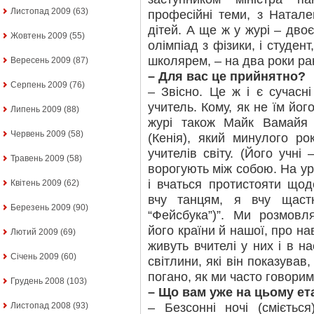
Листопад 2009
(63)
професійні теми, з Натал
дітей. А ще ж у журі – дво
Жовтень 2009
(55)
олімпіад з фізики, і студен
школярем, – на два роки р
Вересень 2009
(87)
– Для вас це прийнятно?
Серпень 2009
(76)
– Звісно. Це ж і є сучасні
учитель. Кому, як не їм йо
Липень 2009
(88)
журі також Майк Вамайя 
Червень 2009
(58)
(Кенія), який минулого р
учителів світу. (Його учні 
Травень 2009
(58)
ворогують між собою. На у
і вчаться протистояти що
Квітень 2009
(62)
вчу танцям, я вчу щаст
Березень 2009
(90)
“Фейсбука”)”. Ми розмовл
його країни й нашої, про нав
Лютий 2009
(69)
живуть вчителі у них і в н
Січень 2009
(60)
світлини, які він показував
погано, як ми часто говорим
Грудень 2008
(103)
– Що вам уже на цьому ет
– Безсонні ночі (смієтьс
Листопад 2008
(93)