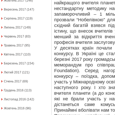
Жовтень 2017
(146)
найкращого вчителя планети
нестандартну методику на
Вересень 2017
(147)
запаморочливий – 1 міль
Серпень 2017
(119)
прозвали “Нобелівкою” для
східний багатій взявся під
Липень 2017
(149)
істину, що внесок вчителів
менший за відкриття вче
Червень 2017
(83)
професія вчителя заслугову
Травень 2017
(95)
У десятках країн почали 
конкурсу. В Україні це ст
Квітень 2017
(110)
березні 2017 року громадськ
Березень 2017
(154)
меморандум про співпра
Foundation). Серед наго
Лютий 2017
(121)
конкурсу – поїздка, допо
участь у Міжнародному осві
Січень 2017
(69)
наступного року. І хто з
Грудень 2016
(113)
вчителя планети (а до конк
які не брали участь у на
Листопад 2016
(142)
дістанеться саме комусь
Жовтень 2016
(96)
Принаймні вболівати нам точ