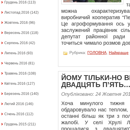
Грудень 2016
(113)
т
можна охарактеризуват
Листопад 2016
(142)
виробничий кооператив “Пе
Жовтень 2016
(96)
Це агроформування ось у
заслужений працівник сіль
Вересень 2016
(118)
депутат районної ради 
точиться чимало розмов до
Серпень 2016
(42)
Рубрика:
ГОЛОВНА
,
Найкраще
Липень 2016
(93)
Червень 2016
(81)
Травень 2016
(108)
ЙОМУ ТІЛЬКИ-НО 
ДВАДЦЯТЬ П’ЯТЬ
Квітень 2016
(127)
Опубліковано: 24 Жовтня 20
Березень 2016
(140)
Хоча минулого тижня
Лютий 2016
(146)
обдаровувало нас теплом, 
Січень 2016
(112)
останні більш як три з п
жалобі. У селі Хрулі Л
Грудень 2015
(211)
прощалися з двадцятип’