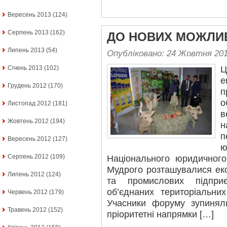
Вересень 2013
(124)
Серпень 2013
(162)
ДО НОВИХ МОЖЛИВ
Липень 2013
(54)
Опубліковано: 24 Жовтня 20
Січень 2013
(102)
Ц
е
Грудень 2012
(170)
п
о
Листопад 2012
(181)
в
Жовтень 2012
(194)
н
п
Вересень 2012
(127)
Серпень 2012
(109)
Національного юридичного
Мудрого розташувалися екс
Липень 2012
(124)
та промислових підприє
об’єднаних територіальних
Червень 2012
(179)
Учасники форуму зупинял
Травень 2012
(152)
пріоритетні напрямки […]