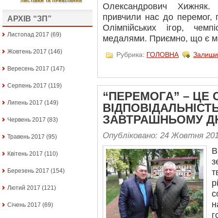
Олександрович Хижняк. 
привчили нас до перемог,
АРХІВ “ЗП”
Олімпійських ігор, чем
Листопад 2017
(69)
медалями. Приємно, що є м
Жовтень 2017
(146)
Рубрика:
ГОЛОВНА
Залиши
Вересень 2017
(147)
Серпень 2017
(119)
“ПЕРЕМОГА” – ЦЕ 
Липень 2017
(149)
ВІДПОВІДАЛЬНІСТЬ
ЗАВТРАШНЬОМУ Д
Червень 2017
(83)
Опубліковано: 24 Жовтня 20
Травень 2017
(95)
В
Квітень 2017
(110)
з
Березень 2017
(154)
т
р
Лютий 2017
(121)
с
н
Січень 2017
(69)
г