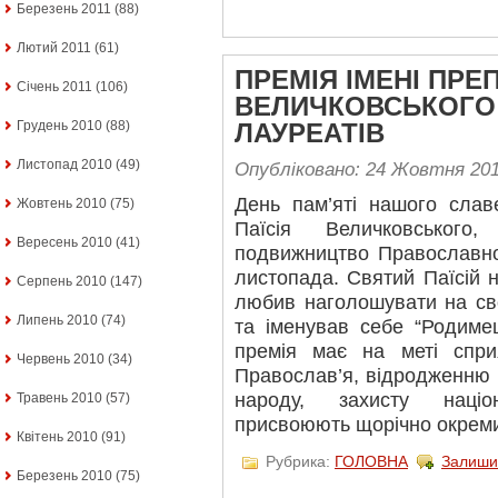
Березень 2011
(88)
Лютий 2011
(61)
ПРЕМІЯ ІМЕНІ ПРЕ
Січень 2011
(106)
ВЕЛИЧКОВСЬКОГО
Грудень 2010
(88)
ЛАУРЕАТІВ
Листопад 2010
(49)
Опубліковано: 24 Жовтня 20
День пам’яті нашого слав
Жовтень 2010
(75)
Паїсія Величковського
Вересень 2010
(41)
подвижництво Православно
листопада. Святий Паїсій н
Серпень 2010
(147)
любив наголошувати на св
Липень 2010
(74)
та іменував себе “Родиме
премія має на меті спри
Червень 2010
(34)
Православ’я, відродженню і
народу, захисту націо
Травень 2010
(57)
присвоюють щорічно окрем
Квітень 2010
(91)
Рубрика:
ГОЛОВНА
Залиши
Березень 2010
(75)