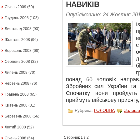
НАВИКІВ
Січень 2009
(60)
Опубліковано: 24 Жовтня 20
Грудень 2008
(103)
І
Листопад 2008
(93)
п
в
Жовтень 2008
(96)
с
Вересень 2008
(68)
о
л
Серпень 2008
(32)
б
г
Липень 2008
(70)
понад 60 чоловік направ
Червень 2008
(76)
Збройних сил України та Н
Спочатку вони пройдуть 
Травень 2008
(65)
приймуть військову присягу,
Квітень 2008
(81)
Рубрика:
ГОЛОВНА
Залиши
Березень 2008
(56)
Лютий 2008
(52)
Сторінок 1 з 2
Січень 2008
(64)