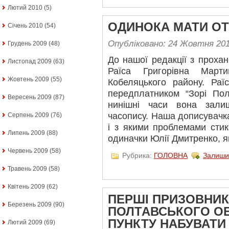
Лютий 2010
(5)
ОДИНОКА МАТИ О
Січень 2010
(54)
Опубліковано: 24 Жовтня 20
Грудень 2009
(48)
До нашої редакції з проха
Листопад 2009
(63)
Раїса Григорівна Март
Жовтень 2009
(55)
Кобеляцького району. Раї
передплатником “Зорі Пол
Вересень 2009
(87)
нинішні часи вона зали
часопису. Наша дописувачка
Серпень 2009
(76)
і з якими проблемами стика
Липень 2009
(88)
одиначки Юлії Дмитренко, я
Червень 2009
(58)
Рубрика:
ГОЛОВНА
Залиши
Травень 2009
(58)
Квітень 2009
(62)
ПЕРШІ ПРИЗОВНИК
Березень 2009
(90)
ПОЛТАВСЬКОГО О
ПУНКТУ НАБУВАТИ
Лютий 2009
(69)