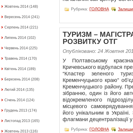
Жовтень 2014
(148)
Рубрика:
ГОЛОВНА
Залиши
Вересень 2014
(241)
Серпень 2014
(221)
ТУРИЗМ – МАГІСТ
Липень 2014
(102)
РОЗВИТКУ ОТГ
Червень 2014
(225)
Опубліковано: 24 Жовтня 20
Травень 2014
(170)
У Полтавському краєзн
Кричевського відбулася пре
Квітень 2014
(189)
“Кластер зеленого тури
Березень 2014
(208)
Кременчуцького краю” об’є
Кременчуцького району. П
Лютий 2014
(135)
зібранню, один із його ав
відокремленого підрозді
Січень 2014
(124)
місцевого самоврядуванн
Грудень 2013
(174)
його унікальним в Україні
флагмани децентралізації у
Листопад 2013
(165)
Рубрика:
ГОЛОВНА
Залиши
Жовтень 2013
(116)