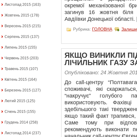
окремої механізованої б
Листопад 2015
(163)
загинув 16 жовтня біля
Жовтень 2015
(178)
Авдіївки Донецької області.
Вересень 2015
(215)
Рубрика:
ГОЛОВНА
Залиши
Серпень 2015
(137)
Липень 2015
(155)
ЯКЩО ВИНИКЛИ ПІ
Червень 2015
(203)
ЛІЧИЛЬНИК ГАЗУ 
Травень 2015
(107)
Опубліковано: 24 Жовтня 20
Квітень 2015
(164)
До call-центру “Полтаваг
споживачі, які скаржатьс
Березень 2015
(127)
“накручує” голубого 
Лютий 2015
(125)
використовують. Фахівці
здебільшого такі тверджен
Січень 2015
(155)
якщо такий факт трапився, т
Саме тому при відпові
Грудень 2014
(258)
рекомендують виконати п
Листопад 2014
(237)
начальник call-центру Євген