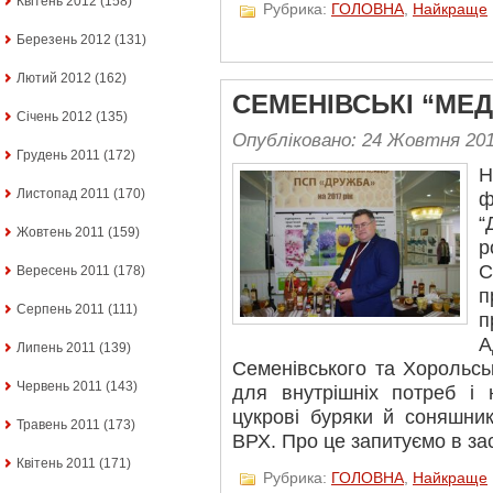
Квітень 2012
(158)
Рубрика:
ГОЛОВНА
,
Найкраще
Березень 2012
(131)
Лютий 2012
(162)
СЕМЕНІВСЬКІ “МЕ
Січень 2012
(135)
Опубліковано: 24 Жовтня 20
Грудень 2011
(172)
Н
Листопад 2011
(170)
Жовтень 2011
(159)
р
С
Вересень 2011
(178)
п
Серпень 2011
(111)
п
А
Липень 2011
(139)
Семенівського та Хорольсь
Червень 2011
(143)
для внутрішніх потреб і 
цукрові буряки й соняшник
Травень 2011
(173)
ВРХ. Про це запитуємо в за
Квітень 2011
(171)
Рубрика:
ГОЛОВНА
,
Найкраще