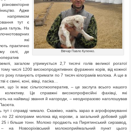
зновекторне
бництво. Адже
м напрямком
рювання тут є
ька галузь. На
чнотоварних
ах, які
ують практично
му селі, де
Вівчар Павло Купенко.
ооператив
землі, загалом утримується 2,7 тисячі голів великої рогатої
 тому числі 1200 високопродуктивних фуражних корів, від кожної
ого року планують отримати по 7 тисяч кілограмів молока. А ще в
ві є свині, коні, вівці, пасіка…
ня, що їх має сільгоспкооператив, – це заслуга всього нашого
о колективу. Це справжні високопрофесійні фахівці, які
ють на найвищі звання й нагороди, – неодноразово наголошував
Пасюта.
 тут і справді чимало. Скажімо, навіть зараз в агроформуванні
 по 22 кілограми молока від корови, а загальний добовий удій
 25 і більше тонн. Молоко продають на Пирятинський сирзавод,
 – на Новооріхівський молокоприймальний пункт цього