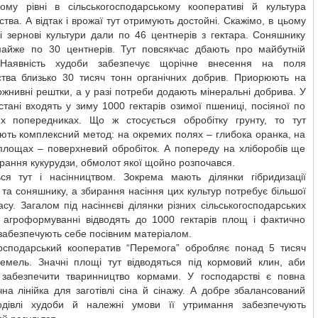
ому рівні в сільськогосподарському кооперативі й культура
тва. А відтак і врожаї тут отримують достойні. Скажімо, в цьому
і зернові культури дали по 46 центнерів з гектара. Соняшнику
майже по 30 центнерів. Тут повсякчас дбають про майбутній
 Наявність худоби забезпечує щорічне внесення на поля
ства близько 30 тисяч тонн органічних добрив. Приорюють на
ожнивні рештки, а у разі потреби додають мінеральні добрива. У
тані входять у зиму 1000 гектарів озимої пшениці, посіяної по
х попередниках. Що ж стосується обробітку грунту, то тут
ють комплексний метод: на окремих полях – глибока оранка, на
площах – поверхневий обробіток. А попереду на хліборобів ще
ирання кукурудзи, обмолот якої щойно розпочався.
ся тут і насінництвом. Зокрема мають ділянки гібридизації
 та соняшнику, а збирання насіння цих культур потребує більшої
асу. Загалом під насіннєві ділянки різних сільськогосподарських
в агроформуванні відводять до 1000 гектарів площ і фактично
забезпечують себе посівним матеріалом.
господарський кооператив “Перемога” обробляє понад 5 тисяч
 земель. Значні площі тут відводяться під кормовий клин, аби
 забезпечити тваринництво кормами. У господарстві є повна
чна лінійка для заготівлі сіна й сінажу. А добре збалансований
одівлі худоби й належні умови її утримання забезпечують