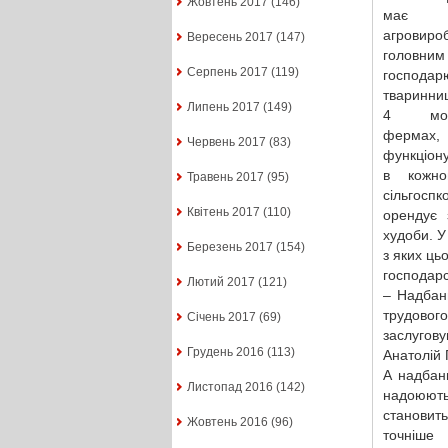
Жовтень 2017
(146)
має рі
агровиро
Вересень 2017
(147)
головни
Серпень 2017
(119)
господа
тваринниц
Липень 2017
(149)
4 моло
ферм
Червень 2017
(83)
функціон
в кожно
Травень 2017
(95)
сільгоспк
Квітень 2017
(110)
орендує 
худоби. У
Березень 2017
(154)
з яких ць
господарст
Лютий 2017
(121)
– Надбан
трудовог
Січень 2017
(69)
заслугову
Грудень 2016
(113)
Анатолій 
А надбань
Листопад 2016
(142)
надоюють
становить
Жовтень 2016
(96)
точніше