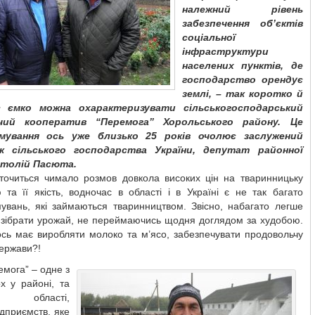
належний рівень
забезпечення об’єктів
соціальної
інфраструктури
населених пунктів, де
господарство орендує
землі, – так коротко й
с ємко можна охарактеризувати сільськогосподарський
чий кооператив “Перемога” Хорольського району. Це
мування ось уже близько 25 років очолює заслужений
ик сільського господарства України, депутат районної
атолій Пасюта.
 точиться чимало розмов довкола високих цін на тваринницьку
 та її якість, водночас в області і в Україні є не так багато
увань, які займаються тваринництвом. Звісно, набагато легше
й зібрати урожай, не переймаючись щодня доглядом за худобою.
ось має виробляти молоко та м’ясо, забезпечувати продовольчу
ержави?!
мога” – одне з
х у районі, та
області,
ідприємств, яке