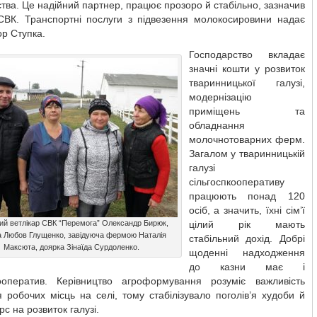
тва. Це надійний партнер, працює прозоро й стабільно, зазначив
 СВК. Транспортні послуги з підвезення молокосировини надає
р Ступка.
Господарство вкладає
значні кошти у розвиток
тваринницької галузі,
модернізацію
приміщень та
обладнання
молочнотоварних ферм.
Загалом у тваринницькій
галузі
сільгоспкооперативу
працюють понад 120
осіб, а значить, їхні сім’ї
ий ветлікар СВК “Перемога” Олександр Бирюк,
цілий рік мають
а Любов Глущенко, завідуюча фермою Наталія
стабільний дохід. Добрі
Максюта, доярка Зінаїда Сурдоленко.
щоденні надходження
до казни має і
кооператив. Керівництво агроформування розуміє важливість
 робочих місць на селі, тому стабілізувало поголів’я худоби й
рс на розвиток галузі.