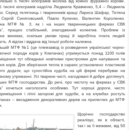
лизько 6 тисяч кілограмів молока від кожної фуражної корови.
5 тисячі кілограмів надоїла Людмила Кравченко, 5,4 – Людмила
о. Серед телятниць і тваринників кращі Лариса Шафар, Тетяна
 Сергій Синяговський, Павло Купенко, Валентин Короленко.
 на МТФ № 3, як і на інших тваринницьких фермах СВК
а”, працює стабільний, злагоджений колектив. Проблем із
не виникає, оскільки умови праці й заробітна плата людей
ть. А відтак і віддача від їхньої роботи належна.
льшій МТФ №1 (це племзавод із розведення української чорно-
лочної породи корів у Клепачах) утримується понад 1100 голів
міщення тут обладнані новітніми пристроями для напування та
я корів. Для зберігання тепла в сараях установлено пластикові
арто додати, що сухостійна худоба на цій фермі перебуває на
зному утриманні. Усі тварини чисті, нагодовані й добре доглянуті,
інших МТФ господарства. До речі, про чистоту на фермах у СВК
а” хочеться наголосити особливо. Тут хороші дороги, чисто
приміщення і літні загорожі для худоби, а на клумбах ростуть
 планах – висадження декоративних дерев на прилеглих до МТФ
х.
Щорічно господарство
реалізує, як в області,
так і за її межами, від 50