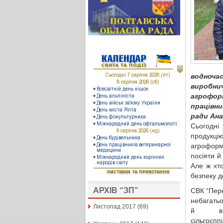
водноча
виробни
агрофор
працівн
ради Ан
Сьогодні
продукцію
агроформ
посіяти 
Але ж хт
безпеку д
АРХІВ “ЗП”
СВК “Пере
небагатьо
Листопад 2017
(69)
й в 
сільгоспп