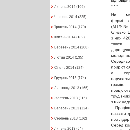
відповідн
* * *
Липень 2014
(102)
На моло
Червень 2014
(225)
фермі в
(МТФ № 3
Травень 2014
(170)
близько 1
Квітень 2014
(189)
з них 420
також 
Березень 2014
(208)
дорощув
молод
Лютий 2014
(135)
Середньо
приріст с
Січень 2014
(124)
а сер
Грудень 2013
(174)
парувальн
грамів
Листопад 2013
(165)
прац
трудівник
Жовтень 2013
(116)
з них над
– Працівн
Вересень 2013
(124)
назвати к
Серпень 2013
(162)
про лідер
Серед кр
Липень 2013
(54)