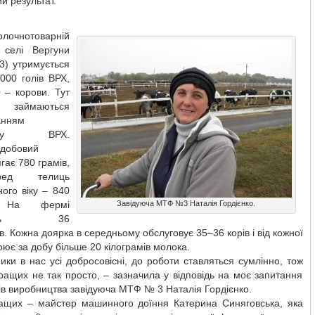
ий результат.
чнотоварній
 селі Вергуни
) утримується
000 голів ВРХ,
 – корови. Тут
займаються
анням
няку ВРХ.
добовий
ягає 780 грамів,
ед телиць
ого віку – 840
. На фермі
Завідуюча МТФ №3 Наталія Гордієнко.
юють 36
ів. Кожна доярка в середньому обслуговує 35–36 корів і від кожної
оює за добу більше 20 кілограмів молока.
ики в нас усі добросовісні, до роботи ставляться сумлінно, тож
ращих не так просто, – зазначила у відповідь на моє запитання
ів виробництва завідуюча МТФ № 3 Наталія Гордієнко.
ащих – майстер машинного доїння Катерина Синяговська, яка