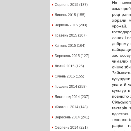
На висок
Серпень 2015
(137)
землеробс
році ранн
Липень 2015
(155)
зібрали 
Червень 2015
(203)
урожай.
господар
Травень 2015
(107)
ланах і п
доброму с
Квітень 2015
(164)
найкращи
застосову
Березень 2015
(127)
чималих 
Лютий 2015
(125)
очікує зб
Займають
Січень 2015
(155)
кукурудзи
уваги й ч
Грудень 2014
(258)
культур 
повністю 
Листопад 2014
(237)
Сільсько
Жовтень 2014
(148)
гектарів
вдосталь
Вересень 2014
(241)
технологі
раціон г
Серпень 2014
(221)