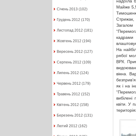
надоїла б
Майже 5,
Січень 2013
(102)
Тимошенк
Стрижак,
Грудень 2012
(170)
Загалом
Листопад 2012
(181)
“Перемог
кадрами 
Жовтень 2012
(194)
влаштовую
На найбі
Вересень 2012
(127)
рябої мо
ВРХ. При
Серпень 2012
(109)
видоюванн
Липень 2012
(124)
вікна. В
безприв’я
Червень 2012
(179)
як і на 
“Перемог
Травень 2012
(152)
вибілені 
квіти. У
Квітень 2012
(158)
територія
Березень 2012
(131)
Лютий 2012
(162)