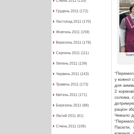
Січень 2012
(135)
Грудень 2011
(172)
Листопад 2011
(170)
Жовтень 2011
(159)
Вересень 2011
(178)
Серпень 2011
(111)
Телят
Липень 2011
(139)
“Перемога
Червень 2011
(143)
у кожної 
Травень 2011
(173)
для зимів
2 кормові
Квітень 2011
(171)
солома, с
дотримую
Березень 2011
(88)
раціон з
Чимало до
Лютий 2011
(61)
“Перемог
Січень 2011
(106)
Пасюти, 
команді 