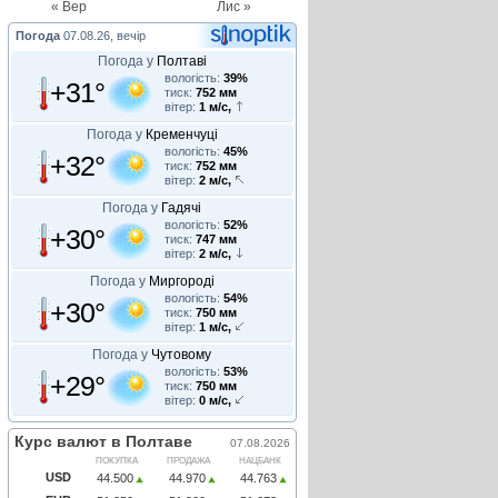
« Вер
Лис »
Погода
07.08.26, вечір
Погода у
Полтаві
вологість:
39%
+31°
тиск:
752 мм
вітер:
1 м/с,
Погода у
Кременчуці
вологість:
45%
+32°
тиск:
752 мм
вітер:
2 м/с,
Погода у
Гадячі
вологість:
52%
+30°
тиск:
747 мм
вітер:
2 м/с,
Погода у
Миргороді
вологість:
54%
+30°
тиск:
750 мм
вітер:
1 м/с,
Погода у
Чутовому
вологість:
53%
+29°
тиск:
750 мм
вітер:
0 м/с,