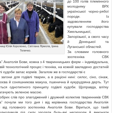
до 100 голів племінного
молодняку ВРХ
української чорно-рябої
породи. Із
задоволенням його
купували господарства
Хмельницької,
Запорізької, а свого часу
й Донецької та
ниці Юлія Короленко, Світлана Ярмола, Ірина
Луганської областей.
Теличко.
За словами головного
зоотехніка СВК
” Анатолія Бови, кожна з 4 тваринницьких ферм – індивідуальна,
свій технологічний процес і техніка, на кожній закладено достатній
лі худоби запас кормів. Загалом же в господарстві є
 загони для годівлі тварин, а в раціоні нині: силос, сіно, сінаж,
оєва й соняшникова макуха, пшенична й кукурудзяна дерть. Тут
ться однотипного принципу годівлі худоби. Щоправда, влітку
багачують зеленою масою.
брих слів про злагоджений і дружний колектив тваринників СВК
а” почули ми того дня і від керівника господарства Анатолія
і від головного зоотехніка Анатолія Бови. Віриться, що такій
однодумців під силу здолати будь-які негаразди й виконати