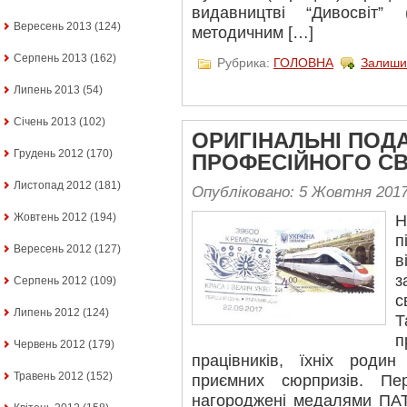
видавництві “Дивосвіт”
Вересень 2013
(124)
методичним […]
Серпень 2013
(162)
Рубрика:
ГОЛОВНА
Залиши
Липень 2013
(54)
Січень 2013
(102)
ОРИГІНАЛЬНІ ПОД
Грудень 2012
(170)
ПРОФЕСІЙНОГО С
Листопад 2012
(181)
Опубліковано: 5 Жовтня 201
Жовтень 2012
(194)
п
Вересень 2012
(127)
в
з
Серпень 2012
(109)
с
Липень 2012
(124)
п
Червень 2012
(179)
працівників, їхніх роди
Травень 2012
(152)
приємних сюрпризів. Пе
нагороджені медалями ПАТ 