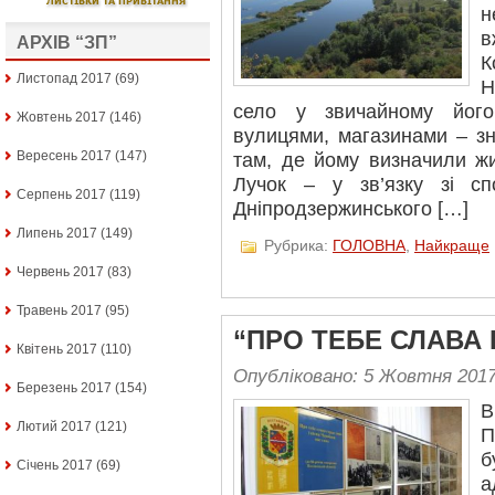
н
в
АРХІВ “ЗП”
Листопад 2017
(69)
Н
село у звичайному його
Жовтень 2017
(146)
вулицями, магазинами – з
Вересень 2017
(147)
там, де йому визначили жи
Лучок – у зв’язку зі с
Серпень 2017
(119)
Дніпродзержинського […]
Липень 2017
(149)
Рубрика:
ГОЛОВНА
,
Найкраще
Червень 2017
(83)
Травень 2017
(95)
“ПРО ТЕБЕ СЛАВА
Квітень 2017
(110)
Опубліковано: 5 Жовтня 201
Березень 2017
(154)
В
Лютий 2017
(121)
П
Січень 2017
(69)
а