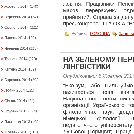
жовтня. Працівники Пенсі
Жовтень 2014
(148)
масові перерахунки од
прийнятий. Справа за депу
Вересень 2014
(241)
прес-конференції в ОКІА “Н
Серпень 2014
(221)
Рубрика:
ГОЛОВНА
Залиши
Липень 2014
(102)
Червень 2014
(225)
НА ЗЕЛЕНОМУ ПЕРЕ
Травень 2014
(170)
ЛІНГВІСТИКИ
Квітень 2014
(189)
Опубліковано: 5 Жовтня 201
Березень 2014
(208)
“Еко-зум, або Пильнуймо
Лютий 2014
(135)
називається нова книг
Національної спілки пись
Січень 2014
(124)
організації Українського 
філологічних наук, доце
Грудень 2013
(174)
німецької філології П
Листопад 2013
(165)
педагогічного університету
Луньової (Горицвіт). Праця
Жовтень 2013
(116)