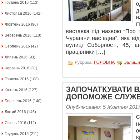
Грудень 2016
(113)
о
д
Листопад 2016
(142)
н
П
Жовтень 2016
(96)
виставка під назвою “Про т
Вересень 2016
(118)
Чураївни нас єдна”, яка ві
вулиці Соборності, 45, щ
Серпень 2016
(42)
працівники […]
Липень 2016
(93)
Рубрика:
ГОЛОВНА
Залиши
Червень 2016
(81)
Травень 2016
(108)
ЗАПОЧАТКУВАТИ В
Квітень 2016
(127)
ДОПОМОЖЕ СЛУЖБ
Березень 2016
(140)
Опубліковано: 5 Жовтня 201
Лютий 2016
(146)
С
Січень 2016
(112)
о
Грудень 2015
(211)
К