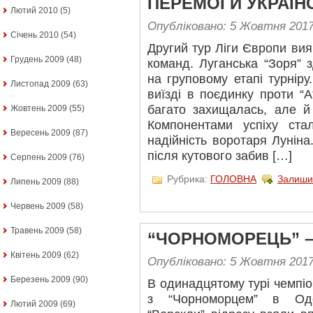
ПЕРЕМОГИ УКРАЇН
Лютий 2010
(5)
Опубліковано: 5 Жовтня 201
Січень 2010
(54)
Другий тур Ліги Європи ви
Грудень 2009
(48)
команд. Луганська “Зоря”
на груповому етапі турнір
Листопад 2009
(63)
виїзді в поєдинку проти “А
багато захищалась, але й
Жовтень 2009
(55)
Компонентами успіху ста
Вересень 2009
(87)
надійність воротаря Лунін
після кутового забив […]
Серпень 2009
(76)
Рубрика:
ГОЛОВНА
Залиши
Липень 2009
(88)
Червень 2009
(58)
Травень 2009
(58)
“ЧОРНОМОРЕЦЬ” – 
Квітень 2009
(62)
Опубліковано: 5 Жовтня 201
Березень 2009
(90)
В одинадцятому турі чемпіо
з “Чорноморцем” в Оде
Лютий 2009
(69)