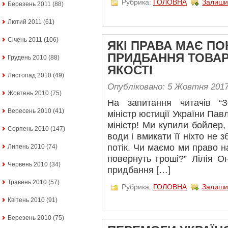
Рубрика:
ГОЛОВНА
Залиши
Березень 2011
(88)
Лютий 2011
(61)
Січень 2011
(106)
ЯКІ ПРАВА МАЄ ПО
ПРИДБАННЯ ТОВА
Грудень 2010
(88)
ЯКОСТІ
Листопад 2010
(49)
Опубліковано: 5 Жовтня 201
Жовтень 2010
(75)
На запитання читачів “З
Вересень 2010
(41)
міністр юстиції України П
міністр! Ми купили бойлер,
Серпень 2010
(147)
води і вмикати її ніхто не з
потік. Чи маємо ми право н
Липень 2010
(74)
повернуть гроші?” Лілія О
Червень 2010
(34)
придбання […]
Травень 2010
(57)
Рубрика:
ГОЛОВНА
Залиши
Квітень 2010
(91)
Березень 2010
(75)