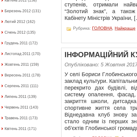
Квітень 2012
(158)
ступенів, отримали най
“Золотий знак”, а також
Березень 2012
(131)
Кабінету Міністрів України, 
Лютий 2012
(162)
Рубрика:
ГОЛОВНА
,
Найкраще
Січень 2012
(135)
Грудень 2011
(172)
ІНФОРМАЦІЙНИЙ К
Листопад 2011
(170)
Опубліковано: 5 Жовтня 201
Жовтень 2011
(159)
У селі Бориси Глобинськог
Вересень 2011
(178)
заклад культури. Капітальн
Серпень 2011
(111)
перекрито дах будівлі, в
систему опалення, фасад,
Липень 2011
(139)
закриття школи, дитсадка
спортивне життя села тр
Червень 2011
(143)
Віднедавна клуб знову з
Травень 2011
(173)
стало одним із перших зн
об’єктів Глобинської громад
Квітень 2011
(171)