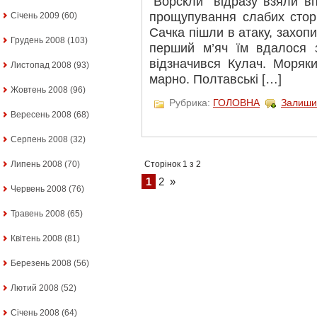
“Ворскли” відразу взяли вп
прощупування слабих сторі
Січень 2009
(60)
Сачка пішли в атаку, захопи
Грудень 2008
(103)
перший м’яч їм вдалося з
відзначився Кулач. Моряки
Листопад 2008
(93)
марно. Полтавські […]
Жовтень 2008
(96)
Рубрика:
ГОЛОВНА
Залиши
Вересень 2008
(68)
Серпень 2008
(32)
Сторінок 1 з 2
Липень 2008
(70)
1
2
»
Червень 2008
(76)
Травень 2008
(65)
Квітень 2008
(81)
Березень 2008
(56)
Лютий 2008
(52)
Січень 2008
(64)