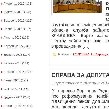
ї
Листопад 2015
(163)
П
Жовтень 2015
(178)
с
О
Вересень 2015
(215)
внутрішньо переміщених осі
Серпень 2015
(137)
обласна служба зайнят
КЛАВДІЄВА. Варто зазна
Липень 2015
(155)
Центру зайнятості вже кі
впровадження […]
Червень 2015
(203)
Рубрика:
ГОЛОВНА
,
Найкраще
Травень 2015
(107)
Квітень 2015
(164)
Березень 2015
(127)
СПРАВА ЗА ДЕПУТ
Лютий 2015
(125)
Опубліковано: 5 Жовтня 201
Січень 2015
(155)
21 вересня Верховна Рада
про реформування пенсій
Грудень 2014
(258)
підвищення пенсій для біль
Листопад 2014
(237)
Але народні депутати п