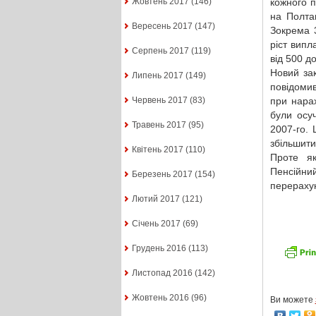
кожного 
Жовтень 2017
(146)
на Полта
Вересень 2017
(147)
Зокрема 3
ріст випл
Серпень 2017
(119)
від 500 д
Новий за
Липень 2017
(149)
повідомив
при нарах
Червень 2017
(83)
були осу
Травень 2017
(95)
2007-го.
збільшити 
Квітень 2017
(110)
Проте як
Пенсійни
Березень 2017
(154)
перерахун
Лютий 2017
(121)
Січень 2017
(69)
Грудень 2016
(113)
Листопад 2016
(142)
Жовтень 2016
(96)
Ви можете