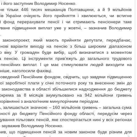
 і його заступник Володимир Носенко.
не тільки 446 тисяч мешканців Полтавщини, а й 9 мільйонів
рів України очікують його прийняття і хвилюються, чи встигне
й фонд перерахувати пенсії і чи отримають пенсіонери таке
куване підвищення виплат уже у жовтні, – зазначив Володимир
.
 законопроект, який мають прийняти депутати, передбачає,
 нові варіанти виходу на пенсію з більш широким діапазоном
го віку. У громадян буде вибір, щоб визначитися з моментом
а пенсію. Ці інструменти прив’яжуть до загального трудового
 пенсійних виплат. І це має стимулювати людей виходити на
зніше, наголосили фахівці.
проведений Пенсійним фондом, свідчить, що завдяки підвищенню
ої заробітної плати у січні поточного року та внесенню змін до
о законодавства в області збільшилися надходження до бюджету
окрема за 8 місяців акумульовано на 942 мільйони гривень
порівнянні з аналогічним минулорічним періодом.
, залишається значною – 160 мільйонів гривень – загальна сума
аності до бюджету Пенсійного фонду області, передусім через
ування пільгових пенсій, яке спостерігається нині у всіх регіонах
– зауважив Володимир Носенко.
ачив, що підвищення пенсій за новим законом буде різним для