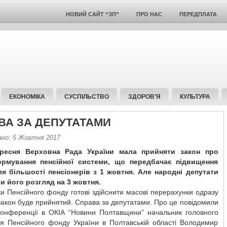
НОВИЙ САЙТ “ЗП”
ПРО НАС
ПЕРЕДПЛАТА
ЕКОНОМІКА
СУСПІЛЬСТВО
ЗДОРОВ’Я
КУЛЬТУРА
ВА ЗА ДЕПУТАТАМИ
ано: 5 Жовтня 2017
ресня Верховна Рада України мала прийняти закон про
рмування пенсійної системи, що передбачає підвищення
ля більшості пенсіонерів з 1 жовтня. Але народні депутати
и його розгляд на 3 жовтня.
и Пенсійного фонду готові здійснити масові перерахунки одразу
 закон буде прийнятий. Справа за депутатами. Про це повідомили
конференції в ОКІА “Новини Полтавщини” начальник головного
ня Пенсійного фонду України в Полтавській області Володимир