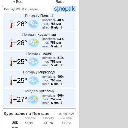
« Вер
Лис »
Погода
09.08.26, вдень
Погода у
Полтаві
вологість:
48%
+26°
тиск:
755 мм
вітер:
5 м/с,
Погода у
Кременчуці
вологість:
53%
+26°
тиск:
755 мм
вітер:
5 м/с,
Погода у
Гадячі
вологість:
51%
+25°
тиск:
751 мм
вітер:
5 м/с,
Погода у
Миргороді
вологість:
49%
+25°
тиск:
754 мм
вітер:
6 м/с,
Погода у
Чутовому
вологість:
50%
+27°
тиск:
752 мм
вітер:
5 м/с,