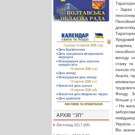
Тараторін
– Зараз 
пенсіоне
Пенсійни
довгоочі
Тараторін
Урядовий
зокрема,
пенсійно
виходу н
стажу та
пенсію пі
Аналіз, 
мінімальн
трудовог
Фонду. З
більше у 
– На жаль
заборгов
АРХІВ “ЗП”
невідшкод
України, 
Листопад 2017
(69)
Він зазн