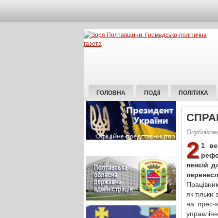
ГОЛОВНА
ПОДІЇ
ПОЛІТИКА
СПРА
Опубліков
2
1 ве
рефо
пенсій д
перенесл
Працівник
як тільки
на прес-
управлін