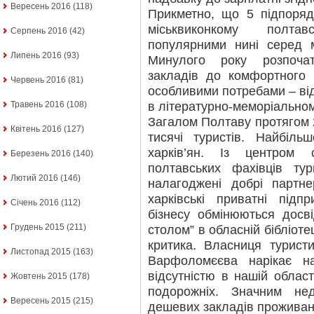
Вересень 2016
(118)
Прикметно, що 5 підпоряд
міськвиконкому полта
Серпень 2016
(42)
популярними нині серед м
Липень 2016
(93)
Минулого року розпоча
закладів до комфортного
Червень 2016
(81)
особливими потребами – ві
в літературно-меморіальном
Травень 2016
(108)
Загалом Полтаву протягом 
Квітень 2016
(127)
тисячі туристів. Найбіл
харків’ян. Із центром
Березень 2016
(140)
полтавських фахівців ту
Лютий 2016
(146)
налагоджені добрі партне
харківські приватні підп
Січень 2016
(112)
бізнесу обмінюються досві
Грудень 2015
(211)
столом” в обласній бібліоте
критика. Власниця туристи
Листопад 2015
(163)
Варфоломєєва нарікає на
відсутністю в нашій област
Жовтень 2015
(178)
подорожніх. Значним нед
Вересень 2015
(215)
дешевих закладів проживан