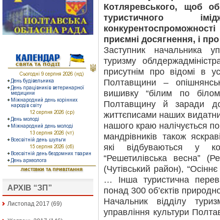
Котляревського, щоб о
туристичного і
конкурентоспроможност
приємні досягнення, і про
Заступник начальника уп
туризму облдержадміністр
присутнім про відомі в ус
Полтавщини – опішнянськ
вишивку “білим по білом
Полтавщину й заради до
життєписами наших видатних 
нашого краю налічується п
мандрівників також яскраві
які відбуваються у ко
“Решетилівська весна” (Ре
(Чутівський район), “Осінн
… Інша туристична перев
АРХІВ “ЗП”
понад 300 об’єктів природн
Начальник відділу тури
Листопад 2017
(69)
управління культури Полтав