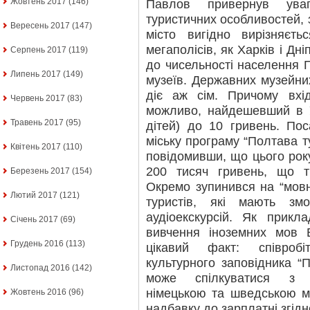
Жовтень 2017
(146)
Павлов привернув уваг
туристичних особливостей,
Вересень 2017
(147)
місто вигідно вирізняєт
мегаполісів, як Харків і Дн
Серпень 2017
(119)
до чисельності населення П
Липень 2017
(149)
музеїв. Державних музейни
діє аж сім. Причому вхі
Червень 2017
(83)
можливо, найдешевший в У
Травень 2017
(95)
дітей) до 10 гривень. По
міську програму “Полтава т
Квітень 2017
(110)
повідомивши, що цього рок
200 тисяч гривень, що т
Березень 2017
(154)
Окремо зупинився на “мовн
Лютий 2017
(121)
туристів, які мають зм
аудіоекскурсій. Як прикл
Січень 2017
(69)
вивчення іноземних мов 
Грудень 2016
(113)
цікавий факт: співробі
культурного заповідника “
Листопад 2016
(142)
може спілкуватися з в
німецькою та шведською м
Жовтень 2016
(96)
надбавку до зарплатні згід