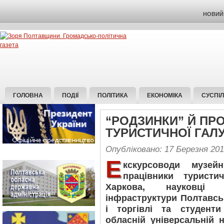
НОВИЙ 
ГОЛОВНА
ПОДІЇ
ПОЛІТИКА
ЕКОНОМІКА
СУСПІ
“РОДЗИНКИ” Й ПР
ТУРИСТИЧНОЇ ГАЛУ
Опубліковано: 17 Березня 20
Е
кскурсоводи музей
працівники турист
Харкова, науковці 
інфраструктури Полтавсь
і торгівлі та студент
обласній універсальній на