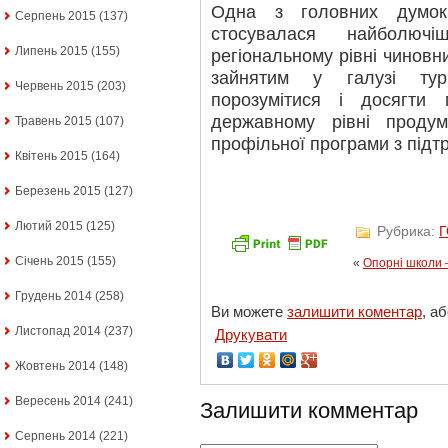
Одна з головних думок,
Серпень 2015
(137)
стосувалася найболюч
Липень 2015
(155)
регіональному рівні чиновн
зайнятим у галузі тур
Червень 2015
(203)
порозумітися і досягти
державному рівні продум
Травень 2015
(107)
профільної програми з підт
Квітень 2015
(164)
Березень 2015
(127)
Лютий 2015
(125)
Рубрика:
Січень 2015
(155)
«
Опорні школи –
Грудень 2014
(258)
Ви можете
залишити коментар
, а
Листопад 2014
(237)
Друкувати
Жовтень 2014
(148)
Вересень 2014
(241)
Залишити комментар
Серпень 2014
(221)