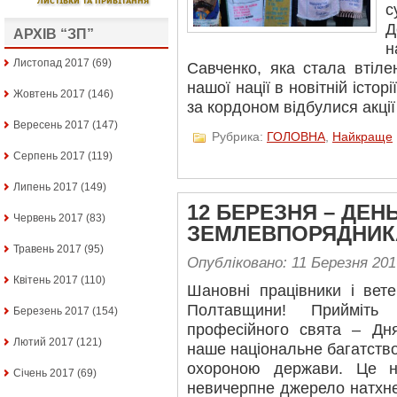
с
Д
АРХІВ “ЗП”
н
Листопад 2017
(69)
Савченко, яка стала втіле
нашої нації в новітній історі
Жовтень 2017
(146)
за кордоном відбулися акції 
Вересень 2017
(147)
Рубрика:
ГОЛОВНА
,
Найкраще
Серпень 2017
(119)
Липень 2017
(149)
12 БЕРЕЗНЯ – ДЕН
Червень 2017
(83)
ЗЕМЛЕВПОРЯДНИК
Травень 2017
(95)
Опубліковано: 11 Березня 201
Квітень 2017
(110)
Шановні працівники і вет
Полтавщини! Прийміть
Березень 2017
(154)
професійного свята – Дн
Лютий 2017
(121)
наше національне багатств
охороною держави. Це н
Січень 2017
(69)
невичерпне джерело натхне