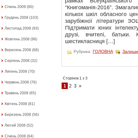
рамках Всеукраїнського
“Книгоманія-2016”. Змагали
Січень 2009
(60)
кількох шкіл обласного це
Грудень 2008
(103)
зарубіжної літератури 
Підтримати юних інтелект
Листопад 2008
(93)
друзі, вчителі, батьки.
Жовтень 2008
(96)
шестикласниця […]
Вересень 2008
(68)
Рубрика:
ГОЛОВНА
Залиши
Серпень 2008
(32)
Липень 2008
(70)
Сторінок 1 з 3
Червень 2008
(76)
1
2
3
»
Травень 2008
(65)
Квітень 2008
(81)
Березень 2008
(56)
Лютий 2008
(52)
Січень 2008
(64)