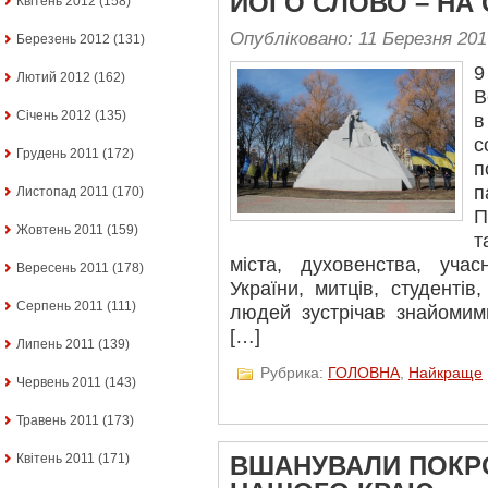
ЙОГО СЛОВО – НА
Квітень 2012
(158)
Опубліковано: 11 Березня 201
Березень 2012
(131)
9
Лютий 2012
(162)
В
Січень 2012
(135)
в
с
Грудень 2011
(172)
п
Листопад 2011
(170)
П
Жовтень 2011
(159)
т
міста, духовенства, уча
Вересень 2011
(178)
України, митців, студентів
Серпень 2011
(111)
людей зустрічав знайомим
[…]
Липень 2011
(139)
Рубрика:
ГОЛОВНА
,
Найкраще
Червень 2011
(143)
Травень 2011
(173)
Квітень 2011
(171)
ВШАНУВАЛИ ПОКР