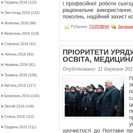
Грудень 2016
(113)
і професійної роботи сього
раціональне використання
Листопад 2016
(142)
поколінь, надійний захист к
Жовтень 2016
(96)
Рубрика:
ГОЛОВНА
Залиши
Вересень 2016
(118)
Серпень 2016
(42)
ПРІОРИТЕТИ УРЯД
Липень 2016
(93)
ОСВІТА, МЕДИЦИН
Червень 2016
(81)
Опубліковано: 11 Березня 201
Травень 2016
(108)
П
У
Квітень 2016
(127)
п
Березень 2016
(140)
с
ц
Лютий 2016
(146)
п
Січень 2016
(112)
у
Грудень 2015
(211)
урочистості до Полтави пр