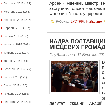
Арсеній Яценюк, міністр в
Листопад 2015
(163)
заступник голови Національ
Жовтень 2015
(178)
Фацевич. Участь у церемоні
Вересень 2015
(215)
Рубрика:
ЗУСТРІЧ
,
Найкраще
Серпень 2015
(137)
Липень 2015
(155)
НАДРА ПОЛТАВЩИН
Червень 2015
(203)
МІСЦЕВИХ ГРОМА
Травень 2015
(107)
Опубліковано: 11 Березня 201
Квітень 2015
(164)
В
п
Березень 2015
(127)
о
з
Лютий 2015
(125)
с
Січень 2015
(155)
о
Б
Грудень 2014
(258)
з
Листопад 2014
(237)
депутат України Андрій