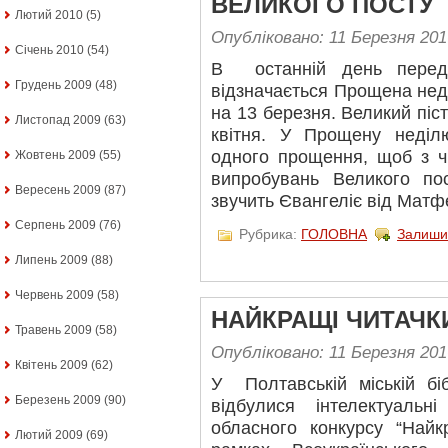
ВЕЛИКОГО ПОСТУ
Лютий 2010
(5)
Опубліковано: 11 Березня 201
Січень 2010
(54)
В останній день перед
Грудень 2009
(48)
відзначається Прощена нед
на 13 березня. Великий піс
Листопад 2009
(63)
квітня. У Прощену неді
одного прощення, щоб з ч
Жовтень 2009
(55)
випробувань Великого пос
Вересень 2009
(87)
звучить Євангеліє від Матф
Серпень 2009
(76)
Рубрика:
ГОЛОВНА
Залиши
Липень 2009
(88)
Червень 2009
(58)
НАЙКРАЩІ ЧИТАЧК
Травень 2009
(58)
Опубліковано: 11 Березня 201
Квітень 2009
(62)
У Полтавській міській бі
Березень 2009
(90)
відбулися інтелектуальн
обласного конкурсу “Най
Лютий 2009
(69)