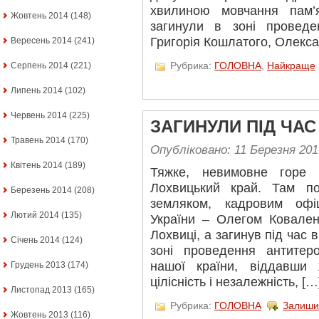
хвилиною мовчання пам’
Жовтень 2014
(148)
загинули в зоні провед
Григорія Кошлатого, Олекс
Вересень 2014
(241)
Рубрика:
ГОЛОВНА
,
Найкраще
Серпень 2014
(221)
Липень 2014
(102)
Червень 2014
(225)
ЗАГИНУЛИ ПІД ЧАС
Травень 2014
(170)
Опубліковано: 11 Березня 201
Квітень 2014
(189)
Тяжке, невимовне горе
Лохвицький край. Там п
Березень 2014
(208)
земляком, кадровим офі
Лютий 2014
(135)
України – Олегом Ковален
Лохвиці, а загинув під час
Січень 2014
(124)
зоні проведення антитеро
нашої країни, віддавши 
Грудень 2013
(174)
цілісність і незалежність, […
Листопад 2013
(165)
Рубрика:
ГОЛОВНА
Залиши
Жовтень 2013
(116)