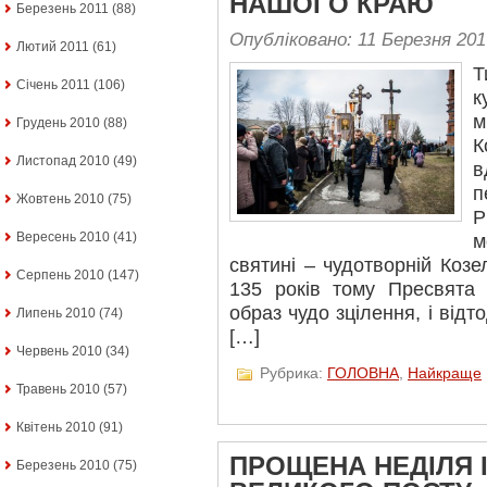
НАШОГО КРАЮ
Березень 2011
(88)
Опубліковано: 11 Березня 201
Лютий 2011
(61)
Т
Січень 2011
(106)
к
м
Грудень 2010
(88)
К
Листопад 2010
(49)
п
Жовтень 2010
(75)
Р
Вересень 2010
(41)
м
святині – чудотворній Козе
Серпень 2010
(147)
135 років тому Пресвята
образ чудо зцілення, і відто
Липень 2010
(74)
[…]
Червень 2010
(34)
Рубрика:
ГОЛОВНА
,
Найкраще
Травень 2010
(57)
Квітень 2010
(91)
ПРОЩЕНА НЕДІЛЯ 
Березень 2010
(75)