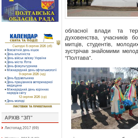
обласної влади та тери
духовенства, учасників б
митців, студентів, молод
зустрічав знайомими мелод
“Полтава”.
АРХІВ “ЗП”
Листопад 2017
(69)