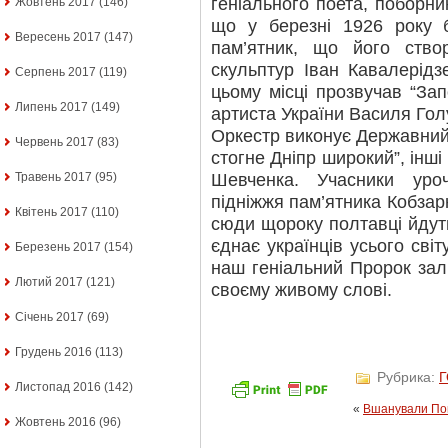
геніального поета, поборни
Жовтень 2017
(146)
що у березні 1926 року 
Вересень 2017
(147)
пам’ятник, що його ство
скульптур Іван Кавалерідзе
Серпень 2017
(119)
цьому місці прозвучав “Зап
Липень 2017
(149)
артиста України Василя Гол
Оркестр виконує Державний 
Червень 2017
(83)
стогне Дніпр широкий”, інші
Шевченка. Учасники уро
Травень 2017
(95)
підніжжя пам’ятника Кобзарю
Квітень 2017
(110)
сюди щороку полтавці йдут
єднає українців усього світ
Березень 2017
(154)
наш геніальний Пророк зал
Лютий 2017
(121)
своєму живому слові.
Січень 2017
(69)
Грудень 2016
(113)
Рубрика:
Листопад 2016
(142)
«
Вшанували По
Жовтень 2016
(96)