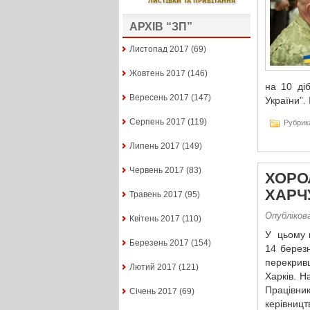
АРХІВ “ЗП”
Листопад 2017
(69)
Жовтень 2017
(146)
на 10 ді
Вересень 2017
(147)
України”. 
Серпень 2017
(119)
Рубрик
Липень 2017
(149)
Червень 2017
(83)
ХОРО
ХАРЧ
Травень 2017
(95)
Опублікова
Квітень 2017
(110)
У цьому п
Березень 2017
(154)
14 березн
перекрив
Лютий 2017
(121)
Харків. Н
Працівн
Січень 2017
(69)
керівни