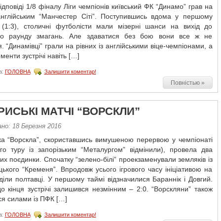
ідповіді 1/8 фіналу Ліги чемпіонів київський ФК “Динамо” грав на
 англійським “Манчестер Сіті”. Поступившись вдома у першому
 (1:3), столичні футболісти мали мізерні шанси на вихід до
го раунду змагань. Але здаватися без бою вони все ж не
. “Динамівці” грали на рівних із англійськими віце-чемпіонами, а
менти зустрічі навіть […]
а:
ГОЛОВНА
Залишити коментар!
Повністью »
РИСЬКІ МАТЧІ “ВОРСКЛИ”
но: 18 Березня 2016
ка “Ворскла”, скориставшись вимушеною перервою у чемпіонаті
-го туру із запорізьким “Металургом” відмінили), провела два
их поєдинки. Спочатку “зелено-білі” проекзаменували земляків із
ького “Кременя”. Впродовж усього ігрового часу ініціативою на
діли полтавці. У першому таймі відзначилися Бараннік і Довгий.
о кінця зустрічі залишився незмінним – 2:0. “Ворскляни” також
я силами із ПФК […]
а:
ГОЛОВНА
Залишити коментар!