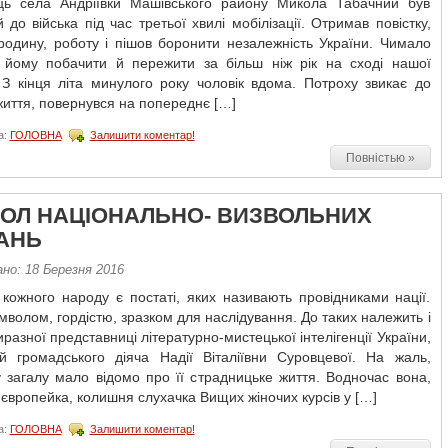
ь села Андріївки Машівського району Микола Табачний був
 до війська під час третьої хвилі мобілізації. Отримав повістку,
родину, роботу і пішов боронити незалежність України. Чимало
 йому побачити й пережити за більш ніж рік на сході нашої
 З кінця літа минулого року чоловік вдома. Потроху звикає до
иття, повернувся на попереднє […]
а:
ГОЛОВНА
Залишити коментар!
Повністью »
ОЛ НАЦІОНАЛЬНО- ВИЗВОЛЬНИХ
АНЬ
но: 18 Березня 2016
 кожного народу є постаті, яких називають провідниками нації.
мволом, гордістю, зразком для наслідування. До таких належить і
иразної представниці літературно-мистецької інтелігенції України,
 й громадського діяча Надії Віталіївни Суровцевої. На жаль,
 загалу мало відомо про її страдницьке життя. Водночас вона,
і європейка, колишня слухачка Вищих жіночих курсів у […]
а:
ГОЛОВНА
Залишити коментар!