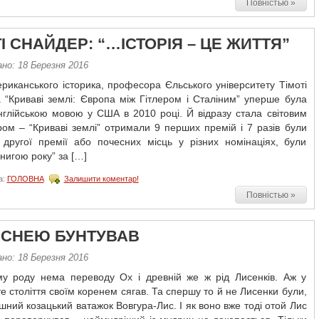
Повністью »
І СНАЙДЕР: “…ІСТОРІЯ – ЦЕ ЖИТТЯ”
но: 18 Березня 2016
риканського історика, професора Єльського університету Тімоті
 “Криваві землі: Європа між Гітлером і Сталіним” уперше була
нглійською мовою у США в 2010 році. Й відразу стала світовим
ом – “Криваві землі” отримали 9 перших премій і 7 разів були
і другої премії або почесних місць у різних номінаціях, були
Книгою року” за […]
а:
ГОЛОВНА
Залишити коментар!
Повністью »
ПІСНЕЮ БУНТУВАВ
но: 18 Березня 2016
му роду нема переводу Ох і древній же ж рід Лисенків. Аж у
е століття своїм коренем сягав. Та спершу то й не Лисенки були,
шний козацький ватажок Вовгура-Лис. І як воно вже тоді отой Лис