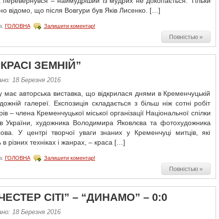
 перевернувся – наймудріший iз мудрих не докопається. Тільки
о відомо, що після Вовгури був Яків Лисенко. […]
а:
ГОЛОВНА
Залишити коментар!
Повністью »
КРАСІ ЗЕМНІЙ”
но: 18 Березня 2016
у має авторська виставка, що відкрилася днями в Кременчуцькій
удожній галереї. Експозиція складається з більш ніж сотні робіт
рів – члена Кременчуцької міської організації Національної спілки
ів України, художника Володимира Яковлєва та фотохудожника
сова. У центрі творчої уваги знаних у Кременчуці митців, які
в різних техніках і жанрах, – краса […]
а:
ГОЛОВНА
Залишити коментар!
Повністью »
ЕСТЕР СІТІ” – “ДИНАМО” – 0:0
но: 18 Березня 2016