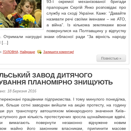
93-ї окремої механізованої бригади
прапорщик Сергій Янко розповідає про
службу на сході України. Каже: “Давайте
називати речі своїми іменами – не АТО,
а війна”. Із кількома земляками вони
повернулися на Полтавщину у відпустку
б. Отримали нагрудні знаки обласної ради “За вірність народу
І […]
а:
ГОЛОВНА
,
Найкраще
Залишити коментар!
Повністью »
ЛЬСЬКИЙ ЗАВОД ДИТЯЧОГО
УВАННЯ ПЛАНОМІРНО ЗНИЩУЮТЬ
но: 18 Березня 2016
ереконані працівники підприємства. І тому минулого понеділка,
я, більше сотні заводчан вийшли на акцію протесту, на годину
ши рух транспорту автошляхом міжнародного значення Київ–
аступного дня кількість протестуючих зросла щонайменше вдвічі.
ики вимагають повернути незаконно відчужене новим
цтвом майно його законним власникам, припинити масове