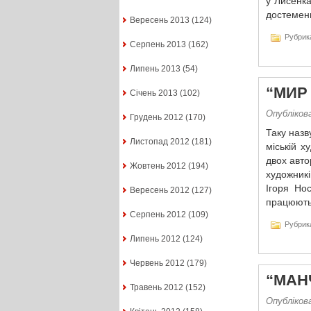
у Лисенка
достеменн
Вересень 2013
(124)
Рубрик
Серпень 2013
(162)
Липень 2013
(54)
“МИР 
Січень 2013
(102)
Опублікова
Грудень 2012
(170)
Таку назв
Листопад 2012
(181)
міській х
двох авто
Жовтень 2012
(194)
художник
Ігоря Но
Вересень 2012
(127)
працюють 
Серпень 2012
(109)
Рубрик
Липень 2012
(124)
Червень 2012
(179)
“МАНЧ
Травень 2012
(152)
Опублікова