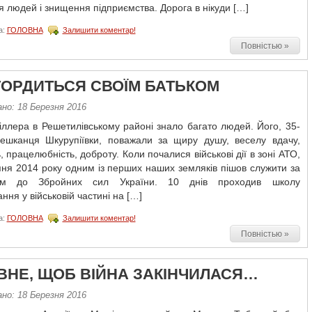
я людей і знищення підприємства. Дорога в нікуди […]
а:
ГОЛОВНА
Залишити коментар!
Повністью »
ГОРДИТЬСЯ СВОЇМ БАТЬКОМ
но: 18 Березня 2016
ллера в Решетилівському районі знало багато людей. Його, 35-
мешканця Шкурупіївки, поважали за щиру душу, веселу вдачу,
, працелюбність, доброту. Коли почалися військові дії в зоні АТО,
пня 2014 року одним із перших наших земляків пішов служити за
том до Збройних сил України. 10 днів проходив школу
ння у військовій частині на […]
а:
ГОЛОВНА
Залишити коментар!
Повністью »
ВНЕ, ЩОБ ВІЙНА ЗАКІНЧИЛАСЯ…
но: 18 Березня 2016