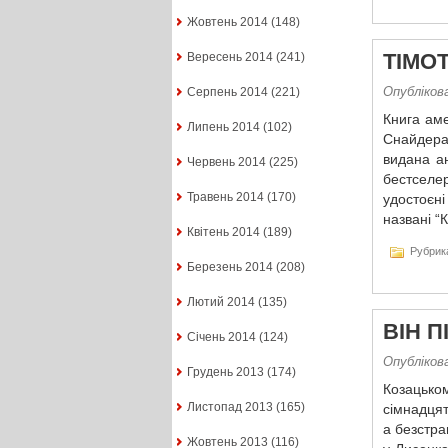
Жовтень 2014
(148)
ТІМОТ
Вересень 2014
(241)
Опублікова
Серпень 2014
(221)
Книга аме
Липень 2014
(102)
Снайдера
видана а
Червень 2014
(225)
бестселер
Травень 2014
(170)
удостоєн
названі “
Квітень 2014
(189)
Рубрик
Березень 2014
(208)
Лютий 2014
(135)
ВІН 
Січень 2014
(124)
Опублікова
Грудень 2013
(174)
Козацько
Листопад 2013
(165)
сімнадцят
а безстра
Жовтень 2013
(116)