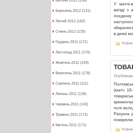
Квітень 2012
(158)
У матчі-в
виїзді з
Березень 2012
(131)
поєдинку
Лютий 2012
(162)
наступно
збиралися
Січень 2012
(135)
в деякі мо
Грудень 2011
(172)
Рубрик
Листопад 2011
(170)
Жовтень 2011
(159)
ТОВА
Вересень 2011
(178)
Опублікова
Серпень 2011
(111)
Полтавсь
(матч 18
Липень 2011
(139)
товариськ
кременчуц
Червень 2011
(143)
полі воло
Рахунок д
Травень 2011
(173)
помірялис
Квітень 2011
(171)
Рубрик