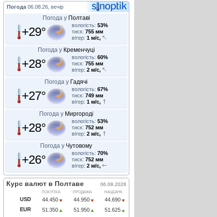
Погода
06.08.26, вечір
Погода у
Полтаві
вологість:
53%
+29°
тиск:
755 мм
вітер:
1 м/с,
Погода у
Кременчуці
вологість:
60%
+28°
тиск:
755 мм
вітер:
2 м/с,
Погода у
Гадячі
вологість:
67%
+27°
тиск:
749 мм
вітер:
1 м/с,
Погода у
Миргороді
вологість:
53%
+28°
тиск:
752 мм
вітер:
2 м/с,
Погода у
Чутовому
вологість:
70%
+26°
тиск:
752 мм
вітер:
2 м/с,