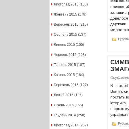
Мешканец
Листопад 2015
(163)
призваний
залишив 
Жовтень 2015
(178)
довелося
держави.
Вересень 2015
(215)
мирного ж
Серпень 2015
(137)
Рубрик
Липень 2015
(155)
Червень 2015
(203)
СИМВ
Травень 2015
(107)
ЗМАГ
Квітень 2015
(164)
Опублікова
Березень 2015
(127)
В історії
Вони є си
Лютий 2015
(125)
постать в
історика
Січень 2015
(155)
широкому
українка 
Грудень 2014
(258)
Рубрик
Листопад 2014
(237)