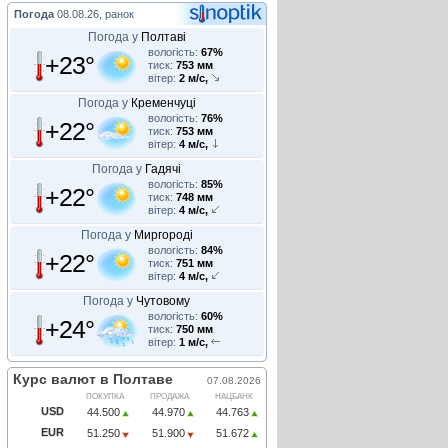
Погода
08.08.26, ранок
Погода у
Полтаві
вологість:
67%
+23°
тиск:
753 мм
вітер:
2 м/с,
Погода у
Кременчуці
вологість:
76%
+22°
тиск:
753 мм
вітер:
4 м/с,
Погода у
Гадячі
вологість:
85%
+22°
тиск:
748 мм
вітер:
4 м/с,
Погода у
Миргороді
вологість:
84%
+22°
тиск:
751 мм
вітер:
4 м/с,
Погода у
Чутовому
вологість:
60%
+24°
тиск:
750 мм
вітер:
1 м/с,