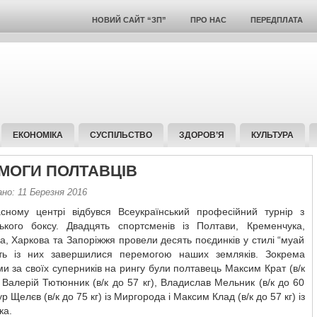
НОВИЙ САЙТ “ЗП”
ПРО НАС
ПЕРЕДПЛАТА
ЕКОНОМІКА
СУСПІЛЬСТВО
ЗДОРОВ’Я
КУЛЬТУРА
МОГИ ПОЛТАВЦІВ
но: 11 Березня 2016
сному центрі відбувся Всеукраїнський професійний турнір з
ького боксу. Двадцять спортсменів із Полтави, Кременчука,
, Харкова та Запоріжжя провели десять поєдинків у стилі “муай
ять із них завершилися перемогою наших земляків. Зокрема
и за своїх суперників на рингу були полтавець Максим Крат (в/к
, Валерій Тютюнник (в/к до 57 кг), Владислав Мельник (в/к до 60
ур Щелєв (в/к до 75 кг) із Миргорода і Максим Клад (в/к до 57 кг) із
ка.