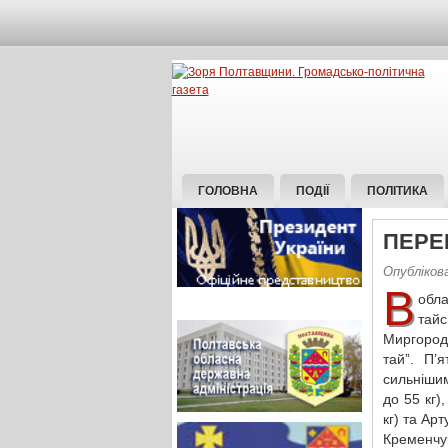
ГОЛОВНА
ПОДІЇ
ПОЛІТИКА
ПЕРЕ
Опублікова
В
обла
тайс
Миргорода
тай”. П’
сильнішим
до 55 кг)
кг) та Арт
Кременчу