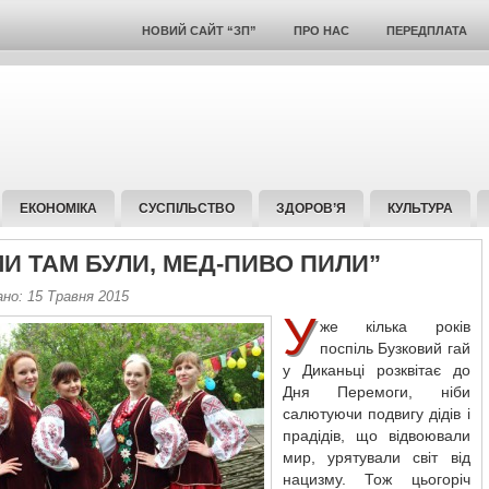
НОВИЙ САЙТ “ЗП”
ПРО НАС
ПЕРЕДПЛАТА
ЕКОНОМІКА
СУСПІЛЬСТВО
ЗДОРОВ’Я
КУЛЬТУРА
МИ ТАМ БУЛИ, МЕД-ПИВО ПИЛИ”
но: 15 Травня 2015
У
же кілька років
поспіль Бузковий гай
у Диканьці розквітає до
Дня Перемоги, ніби
салютуючи подвигу дідів і
прадідів, що відвоювали
мир, урятували світ від
нацизму. Тож цьогоріч