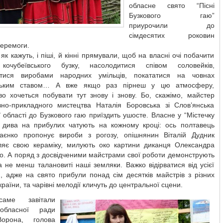
обласне свято “Пісні
Бузкового гаю”
приурочили до
сімдесятих роковин
Перемоги.
 як кажуть, і піші, й кінні прямували, щоб на власні очі побачити
 кочубеївського бузку, насолодитися співом соловейків,
тися виробами народних умільців, покататися на човнах
ським ставом… А вже якщо раз пірнеш у цю атмосферу,
во хочеться побувати тут знову і знову. Бо, скажімо, майстер
вно-прикладного мистецтва Наталія Боровська зі Слов’янська
 області до Бузкового гаю приїздить ушосте. Власне у “Містечку
” дива на прибулих чатують на кожному кроці: ось полтавець
аєнко пропонує вироби з рогозу, опішнянин Віталій Дудник
ляє свою кераміку, милують око картини диканця Олександра
о. А поряд з досвідченими майстрами свої роботи демонструють
а не менш талановиті наші земляки. Важко відірватися від усієї
и, адже на свято прибули понад сім десятків майстрів з різних
країни, та чарівні мелодії кличуть до центральної сцени.
аме завітали
обласної ради
орона, голова