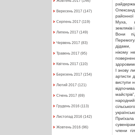
Жовтень 2017
(146)
райдержад
Олександ
Вересень 2017
(147)
районної
Муха, щ
Серпень 2017
(119)
земляків і
Липень 2017
(149)
Вони пі
Перемо
Червень 2017
(83)
дідами,
нікому н
Травень 2017
(95)
повернен
здоровими
Квітень 2017
(110)
І знову ли
Березень 2017
(154)
артисти 
виступи н
Лютий 2017
(121)
відпочив
майстрів
Січень 2017
(69)
народни
сільськ
Грудень 2016
(113)
українськ
Листопад 2016
(142)
Приїхала 
сувенірам
Жовтень 2016
(96)
члени гі