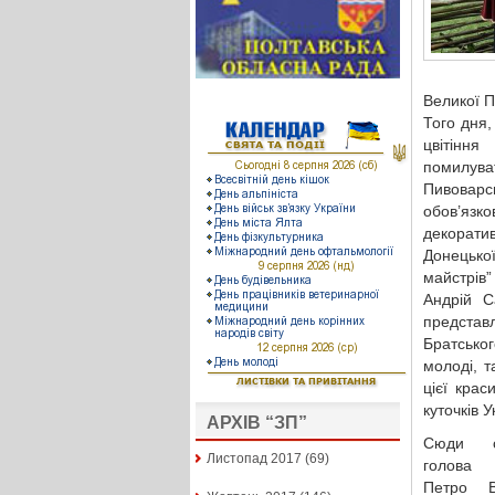
Великої 
Того дня,
цвітіння
помилува
Пивовар
обов’язко
декорати
Донецької
майстрів
Андрій С
представ
Братськог
молоді, т
цієї крас
куточків У
АРХІВ “ЗП”
Сюди с
Листопад 2017
(69)
голова 
Петро В