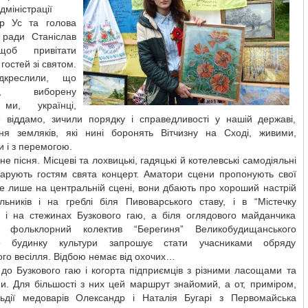
міністрації
р Ус та голова
 ради Станіслав
об привітати
 гостей зі святом.
дкреслили, що
гу, виборену
 ми, українці,
е віддамо, зичили порядку і справедливості у нашій державі,
ня земляків, які нині боронять Вітчизну на Сході, живими,
 і з перемогою.
не пісня. Місцеві та лохвицькі, гадяцькі й котелевські самодіяльні
дарують гостям свята концерт. Аматори сцени пропонують свої
е лише на центральній сцені, вони дбають про хороший настрій
альників і на греблі біля Пивоварського ставу, і в “Містечку
”, і на стежинах Бузкового гаю, а біля оглядового майданчика
й фольклорний колектив “Берегиня” Великобудищанського
ого будинку культури запрошує стати учасниками обряду
ого весілля. Відбою немає від охочих…
до Бузкового гаю і когорта підприємців з різними ласощами та
и. Для більшості з них цей маршрут знайомий, а от, приміром,
льдії медоварів Олександр і Наталія Бугарі з Первомайська