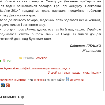
кої області на святі вперше. Узимку до Диканьки приїздили на
 от тоді й зацікавилися володарі Гран-прі конкурсу “Найкраща
України-2014” традиціями краю, вирішили неодмінно побачити
зитівку Диканського краю.
вало до пізнього вечора, людський потік здавався нескінченним,
ші дочекалися і вогняного шоу.
х того дня промайнула думка: ось так би й над нашою Україною
годинилося, стихли б грози війни на Сході, як зникли дощові
вятковий день над Бузковим гаєм.
Світлана ГЛУШКО
Журналіст
Рубрика:
ГОЛОВНА
ня ідеологічних міфів і шанування рядового солдата
У своїй хаті своя правда, і сила, і воля
»
залишити коментар
, або
Трекбек
з вашого сайту.
Друкувати
и комментар