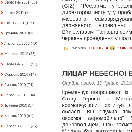
Березень 2011
(88)
(GIZ) “Реформа управл
директором Інституту проб
Лютий 2011
(61)
місцевого самоврядува
Січень 2011
(106)
державного управління
В’ячеславом Толковановим
Грудень 2010
(88)
червень проведення у Полт
Листопад 2010
(49)
Рубрика:
ГОЛОВНА
Залиши
Жовтень 2010
(75)
Вересень 2010
(41)
ЛИЦАР НЕБЕСНОЇ 
Серпень 2010
(147)
Опубліковано: 19 Травня 2015
Липень 2010
(74)
Кременчук попрощався із
Червень 2010
(34)
Сході Героєм – Миколо
кременчужанин загинув н
Травень 2010
(57)
області. Він служив пом
Квітень 2010
(91)
окремої аеромобільної
добровольцем, щоб захист
Березень 2010
(75)
Микола був життєрадісним