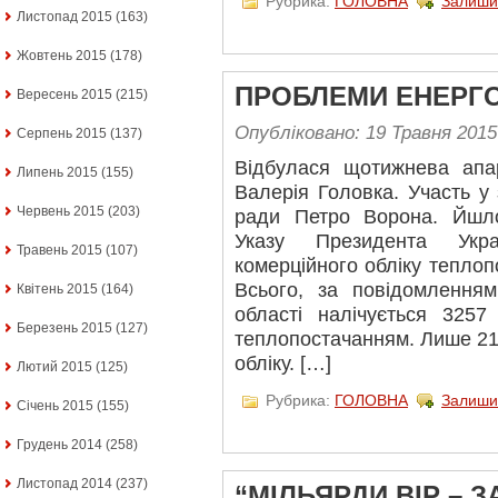
Рубрика:
ГОЛОВНА
Залиши
Листопад 2015
(163)
Жовтень 2015
(178)
ПРОБЛЕМИ ЕНЕРГ
Вересень 2015
(215)
Опубліковано: 19 Травня 2015
Серпень 2015
(137)
Відбулася щотижнева ап
Липень 2015
(155)
Валерія Головка. Участь у 
Червень 2015
(203)
ради Петро Ворона. Йшло
Указу Президента Укр
Травень 2015
(107)
комерційного обліку тепло
Всього, за повідомленн
Квітень 2015
(164)
області налічується 3257
Березень 2015
(127)
теплопостачанням. Лише 21
обліку. […]
Лютий 2015
(125)
Рубрика:
ГОЛОВНА
Залиши
Січень 2015
(155)
Грудень 2014
(258)
Листопад 2014
(237)
“МІЛЬЯРДИ ВІР – З