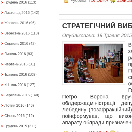
Рубрика:
ГОЛОВНА
Залиши
Грудень 2016
(113)
Листопад 2016
(142)
Жовтень 2016
(96)
СТРАТЕГІЧНИЙ ВИ
Вересень 2016
(118)
Опубліковано: 19 Травня 2015
Серпень 2016
(42)
В
з
Липень 2016
(93)
р
п
Червень 2016
(81)
П
Травень 2016
(108)
с
о
Квітень 2016
(127)
Г
Березень 2016
(140)
Петро Ворона вруч
облдержадміністрації д
Лютий 2016
(146)
Лебедину (позафракційний)
поінформував, що викон
Січень 2016
(112)
апарату облради призначе
Грудень 2015
(211)