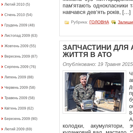
Лютий 2010
(5)
пам’ятають однокласники т
навчався дев’ять років, […]
Січень 2010
(54)
Рубрика:
ГОЛОВНА
Залиши
Грудень 2009
(48)
Листопад 2009
(63)
ЗАПЧАСТИНИ ДЛЯ 
Жовтень 2009
(55)
ЖИТТЯ В АТО
Вересень 2009
(87)
Опубліковано: 19 Травня 2015
Серпень 2009
(76)
Ч
Липень 2009
(88)
а
д
Червень 2009
(58)
п
Травень 2009
(58)
б
о
Квітень 2009
(62)
8
А
Березень 2009
(90)
колодки, акумулятори, з
Лютий 2009
(69)
кулачковий вал, мастило, “