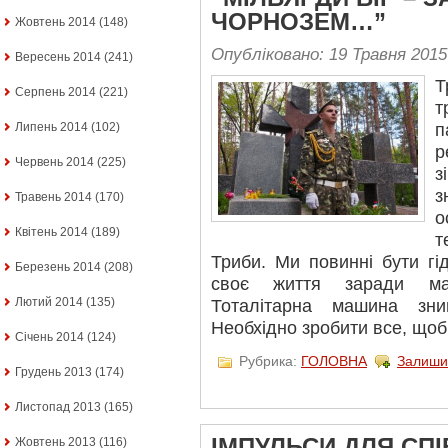
ЧОРНОЗЕМ…”
Жовтень 2014
(148)
Опубліковано: 19 Травня 2015
Вересень 2014
(241)
Т
Серпень 2014
(221)
т
Липень 2014
(102)
п
р
Червень 2014
(225)
з
з
Травень 2014
(170)
о
Квітень 2014
(189)
т
Триби. Ми повинні бути гі
Березень 2014
(208)
своє життя заради май
Лютий 2014
(135)
Тоталітарна машина зни
Необхідно зробити все, щоб
Січень 2014
(124)
Рубрика:
ГОЛОВНА
Залиши
Грудень 2013
(174)
Листопад 2013
(165)
ІМПУЛЬСИ ДЛЯ СП
Жовтень 2013
(116)