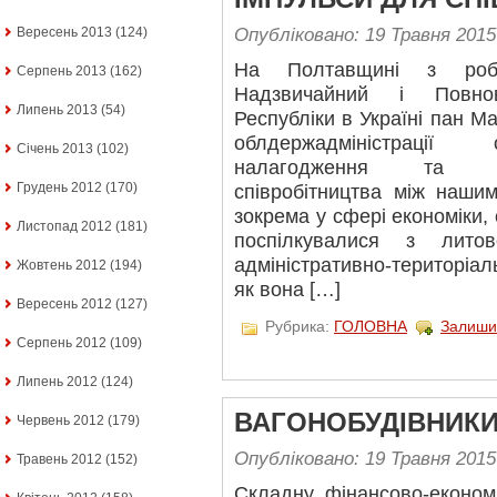
Вересень 2013
(124)
Опубліковано: 19 Травня 2015
На Полтавщині з робо
Серпень 2013
(162)
Надзвичайний і Повно
Липень 2013
(54)
Республіки в Україні пан Ма
облдержадміністрації
Січень 2013
(102)
налагодження та ро
Грудень 2012
(170)
співробітництва між нашим
зокрема у сфері економіки, 
Листопад 2012
(181)
поспілкувалися з лито
адміністративно-територіал
Жовтень 2012
(194)
як вона […]
Вересень 2012
(127)
Рубрика:
ГОЛОВНА
Залиши
Серпень 2012
(109)
Липень 2012
(124)
ВАГОНОБУДІВНИКИ
Червень 2012
(179)
Опубліковано: 19 Травня 2015
Травень 2012
(152)
Складну фінансово-економ