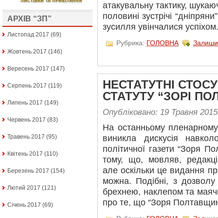
атакувальну тактику, шукаюч
половині зустрічі “дніпряни”
АРХІВ “ЗП”
зусилля увінчалися успіхом.
Листопад 2017
(69)
Рубрика:
ГОЛОВНА
Залиши
Жовтень 2017
(146)
Вересень 2017
(147)
НЕСТАТУТНІ СТОС
Серпень 2017
(119)
СТАТУТУ “ЗОРІ П
Липень 2017
(149)
Опубліковано: 19 Травня 2015
Червень 2017
(83)
На останньому пленарному 
Травень 2017
(95)
виникла дискусія навколо
політичної газети “Зоря По
Квітень 2017
(110)
тому, що, мовляв, редакц
але оскільки це видання пр
Березень 2017
(154)
можна. Подібні, з дозволу
Лютий 2017
(121)
брехнею, наклепом та мая
про те, що “Зоря Полтавщин
Січень 2017
(69)