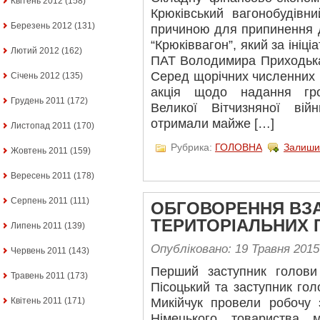
Квітень 2012
(158)
Крюківський вагонобудівн
Березень 2012
(131)
причиною для припинення д
“Крюківвагон”, який за ініц
Лютий 2012
(162)
ПАТ Володимира Приходька 
Серед щорічних численних 
Січень 2012
(135)
акція щодо надання гр
Грудень 2011
(172)
Великої Вітчизняної вій
отримали майже […]
Листопад 2011
(170)
Рубрика:
ГОЛОВНА
Залиши
Жовтень 2011
(159)
Вересень 2011
(178)
Серпень 2011
(111)
ОБГОВОРЕННЯ ВЗА
ТЕРИТОРІАЛЬНИХ
Липень 2011
(139)
Опубліковано: 19 Травня 2015
Червень 2011
(143)
Перший заступник голови 
Травень 2011
(173)
Пісоцький та заступник го
Микійчук провели робочу 
Квітень 2011
(171)
Німецького товариства м