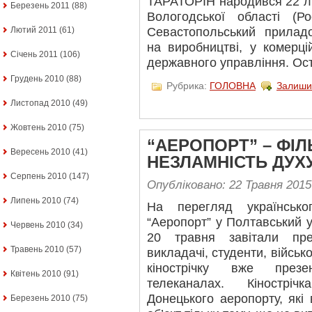
ТАРАТОРІН народився 22 лю
Березень 2011
(88)
Вологодської області (Р
Севастопольський приладо
Лютий 2011
(61)
на виробництві, у комерці
Січень 2011
(106)
державного управління. Ос
Грудень 2010
(88)
Рубрика:
ГОЛОВНА
Залиши
Листопад 2010
(49)
Жовтень 2010
(75)
“АЕРОПОРТ” – ФІЛ
Вересень 2010
(41)
НЕЗЛАМНІСТЬ ДУХ
Серпень 2010
(147)
Опубліковано: 22 Травня 2015
Липень 2010
(74)
На перегляд українсько
“Аеропорт” у Полтавський ун
Червень 2010
(34)
20 травня завітали пре
Травень 2010
(57)
викладачі, студенти, військ
кінострічку вже презе
Квітень 2010
(91)
телеканалах. Кінострі
Донецького аеропорту, які
Березень 2010
(75)