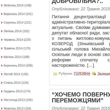
ДОБРОВІЛЬНА?..
Жовтень 2014
(148)
Опубліковано: 22 Травня 2015
Вересень 2014
(241)
Питання децентралізаці
адміністративно-територіа
Серпень 2014
(221)
актуальне. Своїми думкам
Липень 2014
(102)
депутат обласної ради, заст
з питань житлово-комуна
Червень 2014
(225)
КОЗЕРОД (Зіньківський 
Травень 2014
(170)
сільський голова Михайл
Оскільки люди в основі сво
Квітень 2014
(189)
реформи спочатку с
настороженістю. […]
Березень 2014
(208)
Рубрика:
ГОЛОВНА
Залиши
Лютий 2014
(135)
Січень 2014
(124)
Грудень 2013
(174)
“ХОЧЕМО ПОВЕРН
ПЕРЕМОЖЦЯМИ”
Листопад 2013
(165)
Опубліковано: 22 Травня 2015
Жовтень 2013
(116)