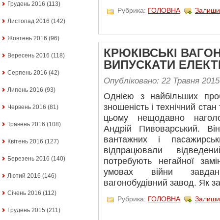
Грудень 2016
(113)
Рубрика:
ГОЛОВНА
Залиши
Листопад 2016
(142)
Жовтень 2016
(96)
КРЮКІВСЬКІ ВАГО
Вересень 2016
(118)
ВИПУСКАТИ ЕЛЕК
Серпень 2016
(42)
Опубліковано: 22 Травня 2015
Липень 2016
(93)
Однією з найбільших проб
зношеність і технічний стан
Червень 2016
(81)
цьому нещодавно наголо
Травень 2016
(108)
Андрій Пивоварський. Ві
вантажних і пасажирськ
Квітень 2016
(127)
відпрацювали відведен
Березень 2016
(140)
потребують негайної зам
умовах війни завдан
Лютий 2016
(146)
вагонобудівний завод. Як з
Січень 2016
(112)
Рубрика:
ГОЛОВНА
Залиши
Грудень 2015
(211)