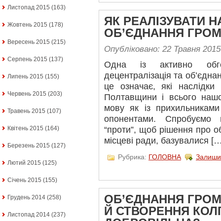
Листопад 2015
(163)
ЯК РЕАЛІЗУВАТИ Н
Жовтень 2015
(178)
ОБ’ЄДНАННЯ ГРО
Вересень 2015
(215)
Опубліковано: 22 Травня 2015
Серпень 2015
(137)
Одна із активно обг
децентралізація та об’єдна
Липень 2015
(155)
це означає, які наслідк
Червень 2015
(203)
Полтавщини і всього наш
мову як із прихильниками
Травень 2015
(107)
опонентами. Спробуємо 
“проти”, щоб рішення про о
Квітень 2015
(164)
місцеві ради, базувалися […
Березень 2015
(127)
Рубрика:
ГОЛОВНА
Залиши
Лютий 2015
(125)
Січень 2015
(155)
ОБ’ЄДНАННЯ ГРОМ
Грудень 2014
(258)
Й СТВОРЕННЯ КОЛГ
Листопад 2014
(237)