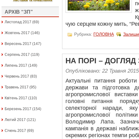
п
ж
АРХІВ “ЗП”
К
Листопад 2017
(69)
чую серцем кожну мить, “Рев
Жовтень 2017
(146)
Рубрика:
ГОЛОВНА
Залиши
Вересень 2017
(147)
Серпень 2017
(119)
НА ПОРІ – ДОГЛЯД
Липень 2017
(149)
Опубліковано: 22 Травня 2015
Червень 2017
(83)
Актуальні питання роботи
держави та підготовка д
Травень 2017
(95)
агропромислової виставк
Квітень 2017
(110)
головні питання порядк
селекторної наради, яку
Березень 2017
(154)
агропромислової політик
Лютий 2017
(121)
Володимир Лапа. Зазнач
кампанія в державі наближ
Січень 2017
(69)
окремих регіонах темпи робі