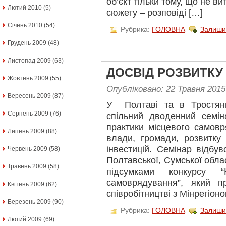
об’єкт тільки тому, що не ви
Лютий 2010
(5)
сюжету – розповіді […]
Січень 2010
(54)
Рубрика:
ГОЛОВНА
Залиши
Грудень 2009
(48)
Листопад 2009
(63)
ДОСВІД РОЗВИТКУ 
Жовтень 2009
(55)
Опубліковано: 22 Травня 2015
Вересень 2009
(87)
У Полтаві та в Тростянц
Серпень 2009
(76)
спільний дводенний семін
практики місцевого самовр
Липень 2009
(88)
влади, громади, розвитку 
інвестицій. Семінар відбу
Червень 2009
(58)
Полтавської, Сумської обл
Травень 2009
(58)
підсумками конкурсу “
самоврядування”, який 
Квітень 2009
(62)
співробітництві з Мінрегіон
Березень 2009
(90)
Рубрика:
ГОЛОВНА
Залиши
Лютий 2009
(69)