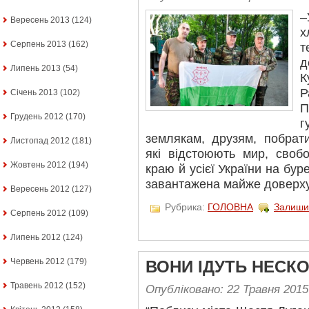
–
Вересень 2013
(124)
х
Серпень 2013
(162)
т
д
Липень 2013
(54)
К
Р
Січень 2013
(102)
П
Грудень 2012
(170)
землякам, друзям, побрати
Листопад 2012
(181)
які відстоюють мир, своб
Жовтень 2012
(194)
краю й усієї України на бу
завантажена майже доверху
Вересень 2012
(127)
Рубрика:
ГОЛОВНА
Залиши
Серпень 2012
(109)
Липень 2012
(124)
Червень 2012
(179)
ВОНИ ІДУТЬ НЕСК
Травень 2012
(152)
Опубліковано: 22 Травня 2015