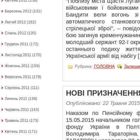
“Поблизу міста Щастя Луган
Квітень 2012
(158)
військовими і бойовиками
Березень 2012
(131)
Бандити вели вогонь зі 
автоматичного станково
Лютий 2012
(162)
стрілецької зброї”, – пові
Січень 2012
(135)
бою загинув кременчужанин
молодший сержант 92-ї окр
Грудень 2011
(172)
останнього подиху житт
Української армії від набігу 
Листопад 2011
(170)
Рубрика:
ГОЛОВНА
Залиши
Жовтень 2011
(159)
Вересень 2011
(178)
Серпень 2011
(111)
НОВІ ПРИЗНАЧЕНН
Липень 2011
(139)
Опубліковано: 22 Травня 2015
Червень 2011
(143)
Наказом по Пенсійному 
15.05.2015 начальником го
Травень 2011
(173)
фонду України в Полта
Квітень 2011
(171)
Володимира Тараторіна