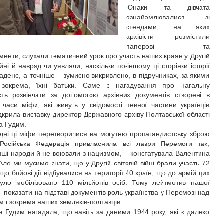
Юнаки та дівчата
ознайомлювалися зі
стендами, на яких
архівісти розмістили
паперові та
енти, слухали тематичний урок про участь наших краян у Другій
війні й навряд чи уявляли, наскільки по-іншому ці сторінки історії
адено, а точніше – зумисно викривлено, в підручниках, за якими
 зокрема, їхні батьки. Саме з нагадування про нагальну
ість розвінчати за допомогою архівних документів створені в
 часи міфи, які живуть у свідомості певної частини українців
ідкрила виставку директор Державного архіву Полтавської області
а Гудим.
 дні ці міфи перетворилися на могутню пропагандистську зброю
Російська Федерація привласнила всі лаври Перемоги так,
нші народи й не воювали з нацизмом, – констатувала Валентина
Але ми мусимо знати, що у Другій світовій війні брали участь 72
що бойові дії відбувалися на території 40 країн, що до армій цих
уло мобілізовано 110 мільйонів осіб. Тому лейтмотив нашої
– показати на підставі документів роль українства у Перемозі над
і зокрема наших земляків-полтавців.
 Гудим нагадала, що навіть за даними 1944 року, які є далеко