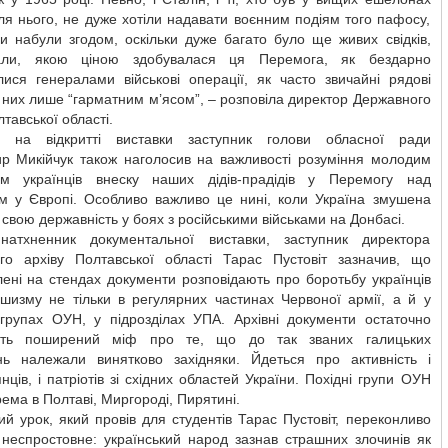
ля нього, не дуже хотіли надавати воєнним подіям того пафосу,
и набули згодом, оскільки дуже багато було ще живих свідків,
нали, якою ціною здобувалася ця Перемога, як бездарно
лися генералами військові операції, як часто звичайні рядові
 них лише “гарматним м’ясом”, – розповіла директор Державного
лтавської області.
й на відкритті виставки заступник голови обласної ради
р Микійчук також наголосив на важливості розуміння молодим
ям українців внеску наших дідів-прадідів у Перемогу над
 у Європі. Особливо важливо це нині, коли Україна змушена
свою державність у боях з російськими військами на Донбасі.
натхненник документальної виставки, заступник директора
го архіву Полтавської області Тарас Пустовіт зазначив, що
ені на стендах документи розповідають про боротьбу українців
шизму не тільки в регулярних частинах Червоної армії, а й у
 групах ОУН, у підрозділах УПА. Архівні документи остаточно
ують поширений міф про те, що до так званих галицьких
ь належали винятково західняки. Йдеться про активність і
нців, і патріотів зі східних областей України. Похідні групи ОУН
рема в Полтаві, Миргороді, Пирятині.
й урок, який провів для студентів Тарас Пустовіт, переконливо
 неспростовне: український народ зазнав страшних злочинів як