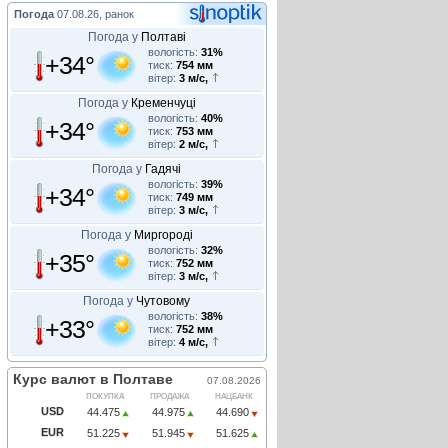
Погода
07.08.26, ранок
Погода у
Полтаві
вологість:
31%
+34°
тиск:
754 мм
вітер:
3 м/с,
Погода у
Кременчуці
вологість:
40%
+34°
тиск:
753 мм
вітер:
2 м/с,
Погода у
Гадячі
вологість:
39%
+34°
тиск:
749 мм
вітер:
3 м/с,
Погода у
Миргороді
вологість:
32%
+35°
тиск:
752 мм
вітер:
3 м/с,
Погода у
Чутовому
вологість:
38%
+33°
тиск:
752 мм
вітер:
4 м/с,