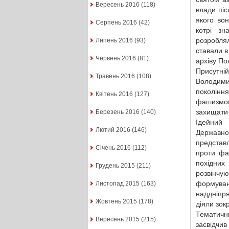
Вересень 2016
(118)
влади піс
якого вон
Серпень 2016
(42)
котрі з
розробля
Липень 2016
(93)
ставали в
Червень 2016
(81)
архіву По
Присутні
Травень 2016
(108)
Володими
поколінн
Квітень 2016
(127)
фашизмом
захищати 
Березень 2016
(140)
Ідейний 
Лютий 2016
(146)
Державно
представл
Січень 2016
(112)
проти фа
похідних
Грудень 2015
(211)
розвінч
формуван
Листопад 2015
(163)
наддніпря
Жовтень 2015
(178)
діяли зок
Тематични
Вересень 2015
(215)
засвідчив