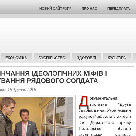
НОВИЙ САЙТ “ЗП”
ПРО НАС
ПЕРЕДПЛАТА
ЕКОНОМІКА
СУСПІЛЬСТВО
ЗДОРОВ’Я
КУЛЬТУРА
НЧАННЯ ІДЕОЛОГІЧНИХ МІФІВ І
ВАННЯ РЯДОВОГО СОЛДАТА
но: 15 Травня 2015
Д
окументальна
виставка “Друга
світова війна. Український
рахунок” зібрала в актовій
залі Державного архіву
Полтавської області
студентську молодь.