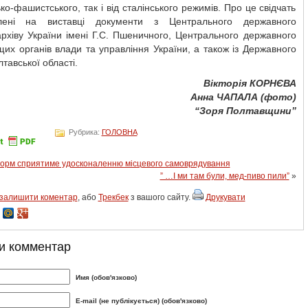
ько-фашистського, так і від сталінського режимів. Про це свідчать
влені на виставці документи з Центрального державного
рхіву України імені Г.С. Пшеничного, Центрального державного
щих органів влади та управління України, а також із Державного
лтавської області.
Вікторія КОРНЄВА
Анна ЧАПАЛА (фото)
“Зоря Полтавщини”
Рубрика:
ГОЛОВНА
орм сприятиме удосконаленню місцевого самоврядування
” …І ми там були, мед-пиво пили”
»
залишити коментар
, або
Трекбек
з вашого сайту.
Друкувати
и комментар
Имя (обов'язково)
E-mail (не публікується) (обов'язково)