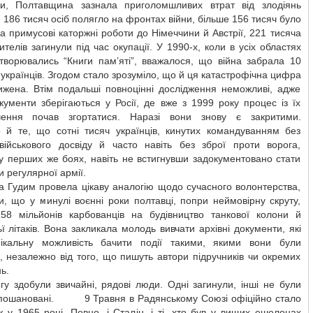
и, Полтавщина зазнала приголомшливих втрат від злодіянь
 186 тисяч осіб полягло на фронтах війни, більше 156 тисяч було
а примусові каторжні роботи до Німеччини й Австрії, 221 тисяча
телів загинули під час окупації. У 1990-х, коли в усіх областях
створювались “Книги пам’яті”, вважалося, що війна забрала 10
 українців. Згодом стало зрозуміло, що й ця катастрофічна цифра
ижена. Втім подальші повноцінні дослідження неможливі, адже
кументи зберігаються у Росії, де вже з 1999 року процес із їх
чення почав згортатися. Наразі вони знову є закритими.
о й те, що сотні тисяч українців, кинутих командуванням без
військового досвіду й часто навіть без зброї проти ворога,
у перших же боях, навіть не встигнувши задокументовано стати
 регулярної армії.
а Гудим провела цікаву аналогію щодо сучасного волонтерства,
, що у минулі воєнні роки полтавці, попри неймовірну скруту,
158 мільйонів карбованців на будівництво танкової колони й
ї літаків. Вона закликала молодь вивчати архівні документи, які
ікальну можливість бачити події такими, якими вони були
, незалежно від того, що пишуть автори підручників чи окремих
ь.
у здобули звичайні, рядові люди. Одні загинули, інші не були
пошановані. 9 Травня в Радянському Союзі офіційно стало
 у 1965 році. Певно, і Сталін, і ті, хто був у вищих ешелонах