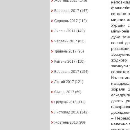
Жовтень 2017
(146)
неповним
фашистів:
Вересень 2017
(147)
вигнано н
мирних жи
Серпень 2017
(119)
України 
мільйонів
Липень 2017
(149)
дуже зан
Червень 2017
(83)
воєнні до
розсекре
Травень 2017
(95)
Зрозуміл
жодного 
Квітень 2017
(110)
загинули 
солдатами
Березень 2017
(154)
Валентин
Лютий 2017
(121)
нагадавши
зібрали 
Січень 2017
(69)
ескадриль
дають ун
Грудень 2016
(113)
насправді
досліджен
Листопад 2016
(142)
– Перемог
Жовтень 2016
(96)
належно 
святом аж