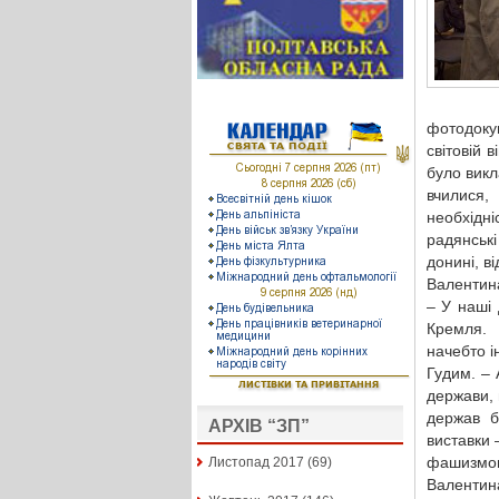
фотодокум
світовій 
було викл
вчилися,
необхідн
радянські
донині, в
Валентин
– У наші
Кремля. 
начебто і
Гудим. – 
держави, 
держав б
АРХІВ “ЗП”
виставки 
фашизмом 
Листопад 2017
(69)
Валентина