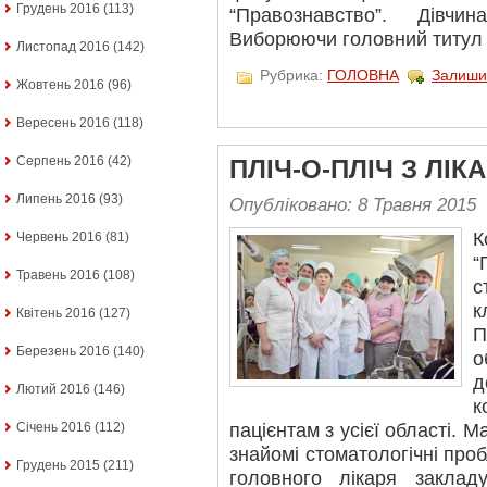
Грудень 2016
(113)
“Правознавство”. Дівч
Виборюючи головний титул
Листопад 2016
(142)
Рубрика:
ГОЛОВНА
Залиши
Жовтень 2016
(96)
Вересень 2016
(118)
Серпень 2016
(42)
ПЛІЧ-О-ПЛІЧ З ЛІК
Липень 2016
(93)
Опубліковано: 8 Травня 2015
Червень 2016
(81)
“
Травень 2016
(108)
с
к
Квітень 2016
(127)
П
Березень 2016
(140)
о
д
Лютий 2016
(146)
к
пацієнтам з усієї області. 
Січень 2016
(112)
знайомі стоматологічні про
Грудень 2015
(211)
головного лікаря заклад