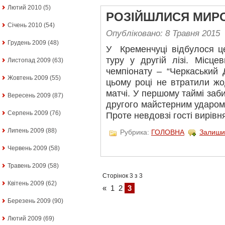
Лютий 2010
(5)
РОЗІЙШЛИСЯ МИР
Січень 2010
(54)
Опубліковано: 8 Травня 2015
Грудень 2009
(48)
У Кременчуці відбулося ц
туру у другій лізі. Місце
Листопад 2009
(63)
чемпіонату – “Черкаський Д
Жовтень 2009
(55)
цьому році не втратили жо
матчі. У першому таймі заби
Вересень 2009
(87)
другого майстерним ударом 
Серпень 2009
(76)
Проте невдовзі гості вирів
Липень 2009
(88)
Рубрика:
ГОЛОВНА
Залиши
Червень 2009
(58)
Травень 2009
(58)
Сторінок 3 з 3
Квітень 2009
(62)
«
1
2
3
Березень 2009
(90)
Лютий 2009
(69)