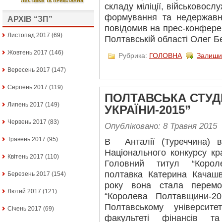
складу міліції, військовосл
формування та недержавні
АРХІВ “ЗП”
повідомив на прес-конфере
Листопад 2017
(69)
Полтавській області Олег Бе
Жовтень 2017
(146)
Рубрика:
ГОЛОВНА
Залиши
Вересень 2017
(147)
Серпень 2017
(119)
ПОЛТАВСЬКА СТУД
Липень 2017
(149)
УКРАЇНИ-2015”
Червень 2017
(83)
Опубліковано: 8 Травня 2015
Травень 2017
(95)
В Анталії (Туреччина) в
Національного конкурсу кр
Квітень 2017
(110)
Головний титул “Корол
полтавка Катерина Качашві
Березень 2017
(154)
року вона стала перемо
Лютий 2017
(121)
“Королева Полтавщини-20
Полтавському університе
Січень 2017
(69)
факультеті фінансів т