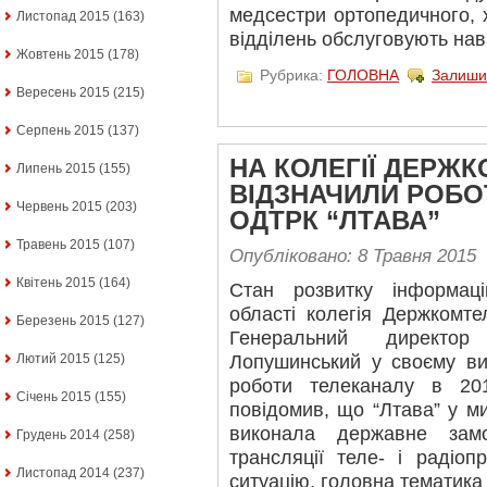
медсестри ортопедичного, х
Листопад 2015
(163)
відділень обслуговують наві
Жовтень 2015
(178)
Рубрика:
ГОЛОВНА
Залиши
Вересень 2015
(215)
Серпень 2015
(137)
НА КОЛЕГІЇ ДЕРЖ
Липень 2015
(155)
ВІДЗНАЧИЛИ РОБО
Червень 2015
(203)
ОДТРК “ЛТАВА”
Травень 2015
(107)
Опубліковано: 8 Травня 2015
Квітень 2015
(164)
Стан розвитку інформаці
області колегія Держкомте
Березень 2015
(127)
Генеральний директо
Лопушинський у своєму вис
Лютий 2015
(125)
роботи телеканалу в 20
Січень 2015
(155)
повідомив, що “Лтава” у м
виконала державне зам
Грудень 2014
(258)
трансляції теле- і радіо
Листопад 2014
(237)
ситуацію, головна тематика