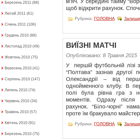
м’яч. У середині тайму “Во
Березень 2011
(88)
щоб відкрити рахунок. Споч
Лютий 2011
(61)
Рубрика:
ГОЛОВНА
Залиши
Січень 2011
(106)
Грудень 2010
(88)
ВИЇЗНІ МАТЧІ
Листопад 2010
(49)
Опубліковано: 8 Травня 2015
Жовтень 2010
(75)
У першій футбольній лізі з
Вересень 2010
(41)
“Полтава” зазнав другої п
Олександрії – від перш
Серпень 2010
(147)
однойменного клубу. В п
Липень 2010
(74)
полі була рівна гра з н
моментів. Одразу після 
Червень 2010
(34)
рахунок. “Біло-чорні” нам
Травень 2010
(57)
проте їм бракувало майстер
Квітень 2010
(91)
Рубрика:
ГОЛОВНА
Залиши
Березень 2010
(75)