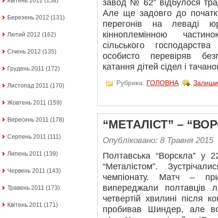
Квітень 2012
(158)
завод № 62” відбулося тра
Але ще задовго до початк
Березень 2012
(131)
перегонів на леваді ю
кінноплемінною частин
Лютий 2012
(162)
сільського господарств
Січень 2012
(135)
особисто перевіряв без
катання дітей сідел і тачан
Грудень 2011
(172)
Рубрика:
ГОЛОВНА
Залиши
Листопад 2011
(170)
Жовтень 2011
(159)
Вересень 2011
(178)
“МЕТАЛІСТ” – “ВОР
Серпень 2011
(111)
Опубліковано: 8 Травня 2015
Липень 2011
(139)
Полтавська “Ворскла” у 22
“Металістом”. Зустріча
Червень 2011
(143)
чемпіонату. Матч – при
випереджали полтавців 
Травень 2011
(173)
четвертій хвилині після к
Квітень 2011
(171)
пробивав Шиндер, але во