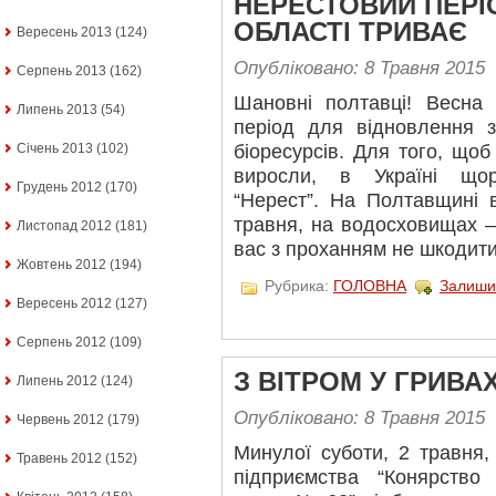
НЕРЕСТОВИЙ ПЕРІ
ОБЛАСТІ ТРИВАЄ
Вересень 2013
(124)
Опубліковано: 8 Травня 2015
Серпень 2013
(162)
Шановні полтавці! Весна
Липень 2013
(54)
період для відновлення 
Січень 2013
(102)
біоресурсів. Для того, що
виросли, в Україні щор
Грудень 2012
(170)
“Нерест”. На Полтавщині 
травня, на водосховищах –
Листопад 2012
(181)
вас з проханням не шкодит
Жовтень 2012
(194)
Рубрика:
ГОЛОВНА
Залиши
Вересень 2012
(127)
Серпень 2012
(109)
З ВІТРОМ У ГРИВА
Липень 2012
(124)
Опубліковано: 8 Травня 2015
Червень 2012
(179)
Минулої суботи, 2 травня,
Травень 2012
(152)
підприємства “Конярство 