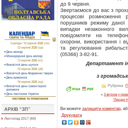
до 9 червня.
Звертаємося до вас з про
процесові розмноження
порушників режиму даної 
випадки незаконного ви
повідомляти на телефон 
охорони, використання і в
та регулювання рибальст
(05366) 3-82-91.
Департамент ін
з громадськ
Рубрика:
«
З вітром у грив
“Лицарі Н
Ви можете
залишити коментар
, а
АРХІВ “ЗП”
Друкувати
Листопад 2017
(69)