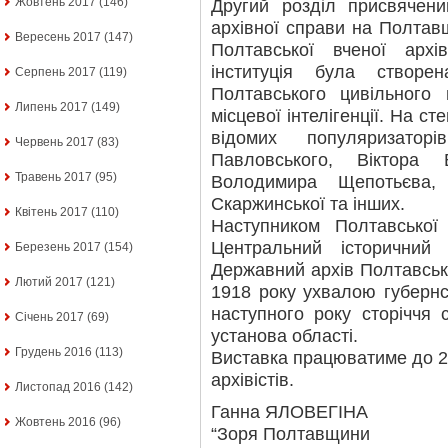
Жовтень 2017
(146)
Другий розділ присвячен
архівної справи на Полтав
Вересень 2017
(147)
Полтавської вченої архі
інституція була створе
Серпень 2017
(119)
Полтавського цивільного 
Липень 2017
(149)
місцевої інтелігенції. На ст
відомих популяризаторі
Червень 2017
(83)
Павловського, Віктора
Травень 2017
(95)
Володимира Щепотьєва,
Скаржинської та інших.
Квітень 2017
(110)
Наступником Полтавської 
Центральний історичний
Березень 2017
(154)
Державний архів Полтавсько
Лютий 2017
(121)
1918 року ухвалою губернс
наступного року сторіччя 
Січень 2017
(69)
установа області.
Грудень 2016
(113)
Виставка працюватиме до 2
архівістів.
Листопад 2016
(142)
Ганна ЯЛОВЕГІНА
Жовтень 2016
(96)
“Зоря Полтавщини