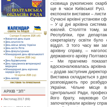
сховища рукописних скарбі
ще в часи Київської Русі
експонати виставки – листи 
Сучасні архівні установи сф
– У ці дні архівна система
ювілей. Століття тому, з
Республіки, при департа
секретаріату освіти було 
відділ. З того часу ми за
архівну справу, – наголо
державного архіву Полтавсь
– Ми прагнемо показат
вдосконалювалась архівна 
– додав заступник директор
Виставка складається з дво
розповідають про розбудо
України. Чільне місце в
АРХІВ “ЗП”
Центральної Ради, профес
його брату, науковцю Ол
Листопад 2017
(69)
започаткували архівну спра