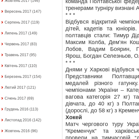
команда Полтавської феде
Жовтень 2017
(146)
тренерами турніру визнані 
Вересень 2017
(147)
* * *
Відбувся відкритий чемпіо
Серпень 2017
(119)
дітей, кадетів та юніорі
Липень 2017
(149)
полтавців стали: Тимур Ді
Максим Колба, Дем’ян Кош
Червень 2017
(83)
Лобов, Вадим Боярин, Г
Ярош, Богдан Селезньов, Ол
Травень 2017
(95)
* * *
Квітень 2017
(110)
Днями у Харкові відбувся ч
Представники Полтавщ
Березень 2017
(154)
медалей різного гатунку
Лютий 2017
(121)
чемпіонами України – Кате
вагова категорія 27 кг) т
Січень 2017
(69)
дівчата, до 40 кг) з Полт
Грудень 2016
(113)
(дорослі, до 58 кг) з Кремен
Хокей
Листопад 2016
(142)
Матч чергового туру Укра
“Кременчук” та харківс
Жовтень 2016
(96)
провели на тимчасовій “