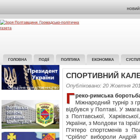
НОВИЙ 
ГОЛОВНА
ПОДІЇ
ПОЛІТИКА
ЕКОНОМІКА
СУСПІ
СПОРТИВНИЙ КАЛ
Опубліковано: 20 Жовтня 20
Г
реко-римська боротьб
Міжнародний турнір з гр
відбувся у Полтаві. У змаг
з Полтавської, Харківської
України, з Молдови та Ізраї
П’ятеро спортсменів з П
“Срібло” вибороли Андрій 