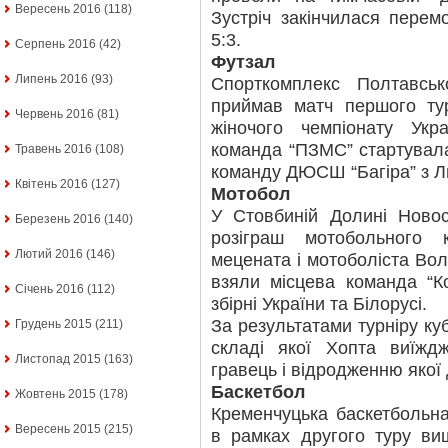
Вересень 2016
(118)
Зустріч закінчилася перем
5:3.
Серпень 2016
(42)
Футзал
Липень 2016
(93)
Спорткомплекс Полтавсь
приймав матч першого ту
Червень 2016
(81)
жіночого чемпіонату Укр
команда “ПЗМС” стартувала
Травень 2016
(108)
команду ДЮСШ “Багіра” з Л
Квітень 2016
(127)
Мотобол
У Стовбиній Долині Ново
Березень 2016
(140)
розіграш мотобольного к
Лютий 2016
(146)
мецената і мотоболіста Вол
взяли місцева команда “Ко
Січень 2016
(112)
збірні України та Білорусі.
За результатами турніру ку
Грудень 2015
(211)
складі якої Хопта виїж
Листопад 2015
(163)
гравець і відродженню якої
Баскетбол
Жовтень 2015
(178)
Кременчуцька баскетбольн
Вересень 2015
(215)
в рамках другого туру вищ