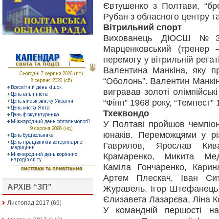
Євтушенко з Полтави, “бр
Рубан з обласного центру т
Вітрильний спорт
Вихованець ДЮСШ №3 Г
Марценковський (тренер 
перемогу у вітрильній регаті
Валентина Манкіна, яку пр
“Оболонь”. Валентин Манкін 
вигравав золоті олімпійські
“Фінн” 1968 року, “Темпест” 
Тхеквондо
У Полтаві пройшов чемпіон
юнаків. Переможцями у рі
Гаврилов, Ярослав Ки
Крамаренко, Микита Мед
Каміла Гончаренко, Кари
Артем Плескач, Іван Си
АРХІВ “ЗП”
Журавель, Ігор Штефанець,
Єлизавета Лазарєва, Ліна Ко
Листопад 2017
(69)
У командній першості н