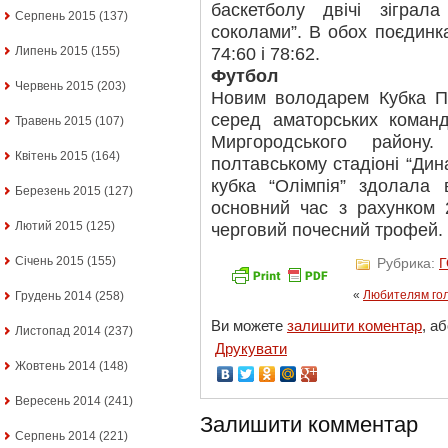
баскетболу двічі зіграл
Серпень 2015
(137)
соколами”. В обох поєдинк
74:60 і 78:62.
Липень 2015
(155)
Футбол
Червень 2015
(203)
Новим володарем Кубка По
серед аматорських команд
Травень 2015
(107)
Миргородського району
Квітень 2015
(164)
полтавському стадіоні “Дин
кубка “Олімпія” здолала 
Березень 2015
(127)
основний час з рахунком 
Лютий 2015
(125)
черговий почесний трофей.
Січень 2015
(155)
Рубрика:
«
Любителям гол
Грудень 2014
(258)
Ви можете
залишити коментар
, а
Листопад 2014
(237)
Друкувати
Жовтень 2014
(148)
Вересень 2014
(241)
Залишити комментар
Серпень 2014
(221)