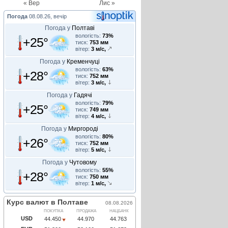
« Вер
Лис »
Погода
08.08.26, вечір
Погода у
Полтаві
вологість:
73%
+25°
тиск:
753 мм
вітер:
3 м/с,
Погода у
Кременчуці
вологість:
63%
+28°
тиск:
752 мм
вітер:
3 м/с,
Погода у
Гадячі
вологість:
79%
+25°
тиск:
749 мм
вітер:
4 м/с,
Погода у
Миргороді
вологість:
80%
+26°
тиск:
752 мм
вітер:
5 м/с,
Погода у
Чутовому
вологість:
55%
+28°
тиск:
750 мм
вітер:
1 м/с,