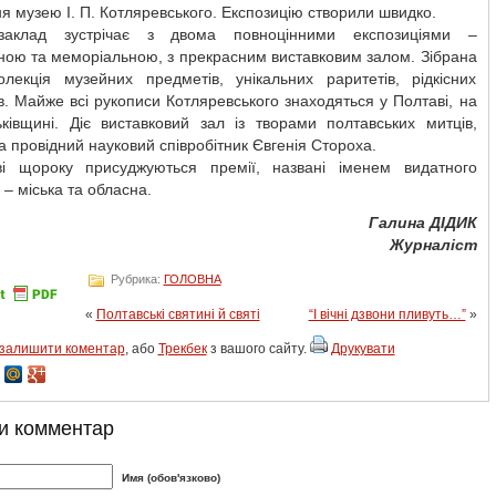
я музею І. П. Котляревського. Експозицію створили швидко.
заклад зустрічає з двома повноцінними експозиціями –
ною та меморіальною, з прекрасним виставковим залом. Зібрана
олекція музейних предметів, унікальних раритетів, рідкісних
в. Майже всі рукописи Котляревського знаходяться у Полтаві, на
ьківщині. Діє виставковий зал із творами полтавських митців,
а провідний науковий співробітник Євгенія Стороха.
і щороку присуджуються премії, названі іменем видатного
 – міська та обласна.
Галина ДІДИК
Журналіст
Рубрика:
ГОЛОВНА
«
Полтавські святині й святі
“І вічні дзвони пливуть…”
»
залишити коментар
, або
Трекбек
з вашого сайту.
Друкувати
и комментар
Имя (обов'язково)