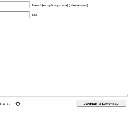
E-mail (не публікується) (обов'язково)
URL
8
=
72