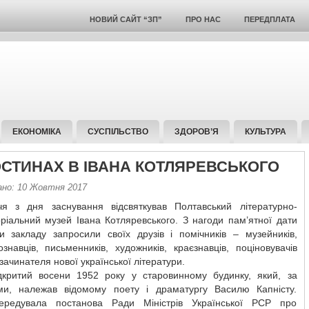
НОВИЙ САЙТ “ЗП”
ПРО НАС
ПЕРЕДПЛАТА
ЕКОНОМІКА
СУСПІЛЬСТВО
ЗДОРОВ’Я
КУЛЬТУРА
ОСТИНАХ В ІВАНА КОТЛЯРЕВСЬКОГО
ано: 10 Жовтня 2017
ччя з дня заснування відсвяткував Полтавський літературно-
ріальний музей Івана Котляревського. З нагоди пам’ятної дати
ки закладу запросили своїх друзів і помічників – музейників,
ознавців, письменників, художників, краєзнавців, поціновувачів
 зачинателя нової української літератури.
дкритий восени 1952 року у старовинному будинку, який, за
ми, належав відомому поету і драматургу Василю Капністу.
редувала постанова Ради Міністрів Української РСР про