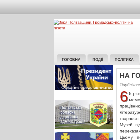
ГОЛОВНА
ПОДІЇ
ПОЛІТИКА
НА Г
Опубліков
6
5-рі
мемо
працівни
літератур
творчості
Музей ві
переказа
Цьому пе