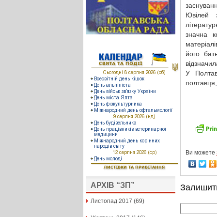
заснуванн
Ювілей 
літератур
значна к
матеріалі
його бат
відзначил
У Полтав
полтавця,
Ви можете
АРХІВ “ЗП”
Залишит
Листопад 2017
(69)