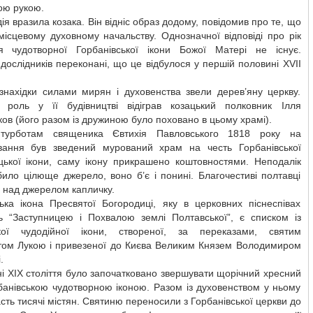
ою рукою.
ія вразила козака. Він відніс образ додому, повідомив про те, що
місцевому духовному начальству. Однозначної відповіді про рік
я чудотворної Горбанівської ікони Божої Матері не існує.
 дослідників переконані, що це відбулося у першій половині ХVІІ
 знахідки силами мирян і духовенства звели дерев’яну церкву.
 роль у її будівництві відіграв козацький полковник Ілля
ов (його разом із дружиною було поховано в цьому храмі).
 турботам священика Євтихія Павловського 1818 року на
вання був зведений мурований храм на честь Горбанівської
цької ікони, саму ікону прикрашено коштовностями. Неподалік
ило цілюще джерело, воно б’є і понині. Благочестиві полтавці
 над джерелом капличку.
ська ікона Пресвятої Богородиці, яку в церковних піснеспівах
ь “Заступницею і Похвалою землі Полтавської”, є списком із
кої чудодійної ікони, створеної, за переказами, святим
стом Лукою і привезеної до Києва Великим Князем Володимиром
.
і ХІХ століття було започатковано звершувати щорічний хресний
рбанівською чудотворною іконою. Разом із духовенством у ньому
сть тисячі містян. Святиню переносили з Горбанівської церкви до