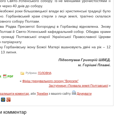
ого Свято-Успенського собору. Із не меншими урочистостями її
 через 40 днів до собору.
 безбожні роки більшовицької влади всі християнські традиції було
о. Горбанівський храм стерли з лиця землі, трагічно склалася
ловного собору Полтави.
ва Різдва Пресвятої Богородиці в Горбанівці відновлена. Знову
 Полтаві й Свято-Успенський кафедральний собор. Обидва храми
 громаді Полтавської єпархії Української Православної Церкви
о патріархату.
у Горбанівську ікону Божої Матері вшановують двічі на рік – 12
 13 липня.
Підготував Григорій ШВЕД.
м. Горішні Плавні.
Рубрика:
ГОЛОВНА
«
Фініш тренувального сезону “Ворскли”
Заступниця і Похвала землі Полтавської
»
залишити коментар
, або
Трекбек
з вашого сайту.
Друкувати
и комментар