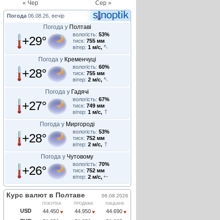
« Чер
Сер »
Погода
06.08.26, вечір
Погода у
Полтаві
вологість:
53%
+29°
тиск:
755 мм
вітер:
1 м/с,
Погода у
Кременчуці
вологість:
60%
+28°
тиск:
755 мм
вітер:
2 м/с,
Погода у
Гадячі
вологість:
67%
+27°
тиск:
749 мм
вітер:
1 м/с,
Погода у
Миргороді
вологість:
53%
+28°
тиск:
752 мм
вітер:
2 м/с,
Погода у
Чутовому
вологість:
70%
+26°
тиск:
752 мм
вітер:
2 м/с,