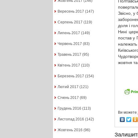
Полтавськ
Жовтень 2017
(146)
повертали
Вересень 2017
(147)
Звісно, у
заборонен
Серпень 2017
(119)
доля і го
Нині церк
Липень 2017
(149)
постав у
належать
Червень 2017
(83)
Київськог
Травень 2017
(95)
Чудотворн
жовтня та
Квітень 2017
(110)
Березень 2017
(154)
Лютий 2017
(121)
Січень 2017
(69)
Грудень 2016
(113)
Ви можете
Листопад 2016
(142)
Жовтень 2016
(96)
Залишит