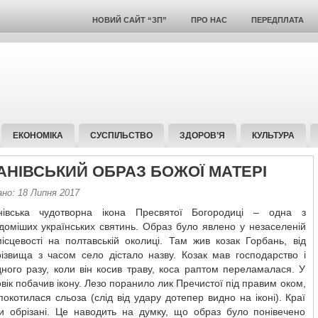
НОВИЙ САЙТ “ЗП”
ПРО НАС
ПЕРЕДПЛАТА
ЕКОНОМІКА
СУСПІЛЬСТВО
ЗДОРОВ’Я
КУЛЬТУРА
АНІВСЬКИЙ ОБРАЗ БОЖОЇ МАТЕРІ
ано: 18 Липня 2017
нівська чудотворна ікона Пресвятої Богородиці – одна з
доміших українських святинь. Образ було явлено у незаселеній
місцевості на полтавській околиці. Там жив козак Горбань, від
різвища з часом село дістало назву. Козак мав господарство і
дного разу, коли він косив траву, коса раптом переламалася. У
овік побачив ікону. Лезо поранило лик Пречистої під правим оком,
 покотилася сльоза (слід від удару дотепер видно на іконі). Краї
ли обрізані. Це наводить на думку, що образ було понівечено