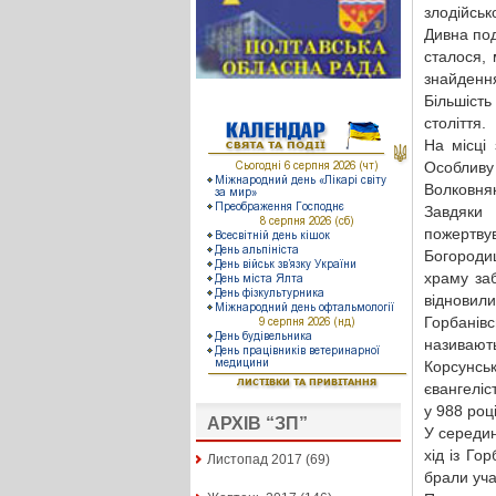
злодійськ
Дивна под
сталося, 
знайденн
Більшість
століття.
На місці
Особливу
Волковняк
Завдяки
пожертву
Богороди
храму заб
відновили
Горбанів
називают
Корсунсь
євангелі
у 988 році
АРХІВ “ЗП”
У середин
хід із Го
Листопад 2017
(69)
брали уча