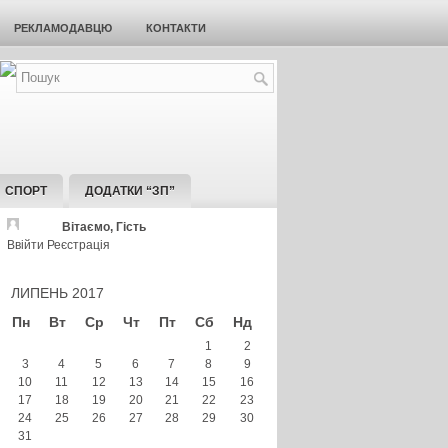
РЕКЛАМОДАВЦЮ
КОНТАКТИ
СПОРТ
ДОДАТКИ “ЗП”
Вітаємо, Гість
Ввійти
Реєстрація
ЛИПЕНЬ 2017
Пн
Вт
Ср
Чт
Пт
Сб
Нд
1
2
3
4
5
6
7
8
9
10
11
12
13
14
15
16
17
18
19
20
21
22
23
24
25
26
27
28
29
30
31