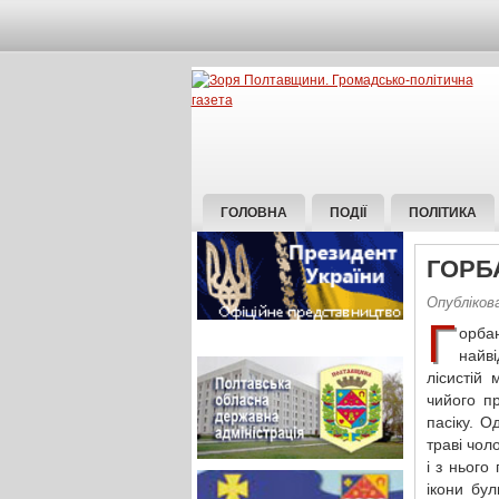
ГОЛОВНА
ПОДІЇ
ПОЛІТИКА
ГОРБ
Опубліков
Г
орба
найві
лісистій 
чийого п
пасіку. О
траві чол
і з нього
ікони бу