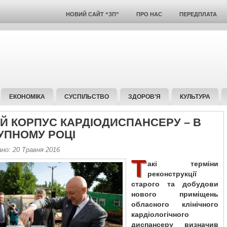
НОВИЙ САЙТ “ЗП”
ПРО НАС
ПЕРЕДПЛАТА
ЕКОНОМІКА
СУСПІЛЬСТВО
ЗДОРОВ’Я
КУЛЬТУРА
Й КОРПУС КАРДІОДИСПАНСЕРУ – В
УПНОМУ РОЦІ
но: 20 Травня 2016
Т
акі терміни
реконструкції
старого та добудови
нового приміщень
обласного клінічного
кардіологічного
диспансеру визначив