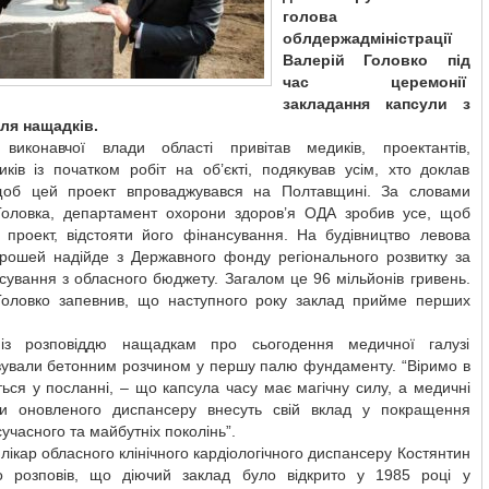
голова
облдержадміністрації
Валерій Головко під
час церемонії
закладання капсули з
ля нащадків.
 виконавчої влади області привітав медиків, проектантів,
иків із початком робіт на об’єкті, подякував усім, хто доклав
щоб цей проект впроваджувався на Полтавщині. За словами
Головка, департамент охорони здоров’я ОДА зробив усе, щоб
и проект, відстояти його фінансування. На будівництво левова
грошей надійде з Державного фонду регіонального розвитку за
сування з обласного бюджету. Загалом це 96 мільйонів гривень.
Головко запевнив, що наступного року заклад прийме перших
із розповіддю нащадкам про сьогодення медичної галузі
вували бетонним розчином у першу палю фундаменту. “Віримо в
ться у посланні, – що капсула часу має магічну силу, а медичні
ки оновленого диспансеру внесуть свій вклад у покращення
сучасного та майбутніх поколінь”.
лікар обласного клінічного кардіологічного диспансеру Костянтин
о розповів, що діючий заклад було відкрито у 1985 році у