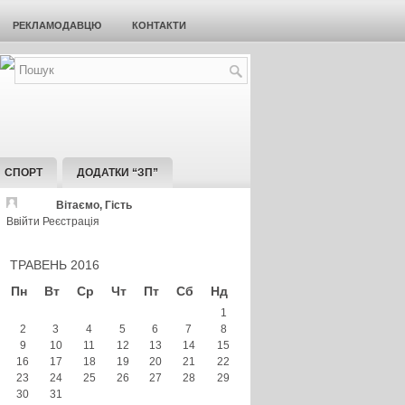
РЕКЛАМОДАВЦЮ
КОНТАКТИ
СПОРТ
ДОДАТКИ “ЗП”
Вітаємо, Гість
Ввійти
Реєстрація
ТРАВЕНЬ 2016
Пн
Вт
Ср
Чт
Пт
Сб
Нд
1
2
3
4
5
6
7
8
9
10
11
12
13
14
15
16
17
18
19
20
21
22
23
24
25
26
27
28
29
30
31