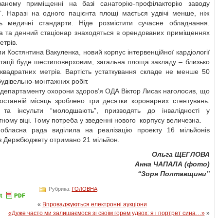
ваному приміщенні на базі санаторію-профілакторію заводу
”. Наразі на одного пацієнта площі мається удвічі менше, ніж
ь медичні стандарти. Ніде розмістити сучасне обладнання.
ка та денний стаціонар знаходяться в орендованих приміщеннях
етрів.
и Костянтина Вакуленка, новий корпус інтервенційної кардіології
ітації буде шестиповерховим, загальна площа закладу – близько
 квадратних метрів. Вартість устаткування складе не менше 50
 будівельно-монтажних робіт.
департаменту охорони здоров’я ОДА Віктор Лисак наголосив, що
останній місяць зроблено три десятки коронарних стентувань.
 та інсульти “молодшають”, призводять до інвалідності у
ному віці. Тому потреба у зведенні нового корпусу величезна.
 обласна рада виділила на реалізацію проекту 16 мільйонів
із Держбюджету отримано 21 мільйон.
Ольга ЩЕГЛОВА
Анна ЧАПАЛА (фото)
“Зоря Полтавщини”
Рубрика:
ГОЛОВНА
«
Впроваджуються електронні аукціони
«Дуже часто ми залишаємося зі своїм горем удвох: я і портрет сина…»
»