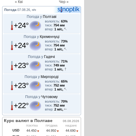
« Кві
Чер »
Погода
07.08.26, ніч
Погода у
Полтаві
вологість:
63%
+24°
тиск:
754 мм
вітер:
1 м/с,
Погода у
Кременчуці
вологість:
73%
+24°
тиск:
754 мм
вітер:
1 м/с,
Погода у
Гадячі
вологість:
71%
+23°
тиск:
749 мм
вітер:
1 м/с,
Погода у
Миргороді
вологість:
65%
+23°
тиск:
752 мм
вітер:
1 м/с,
Погода у
Чутовому
вологість:
70%
+22°
тиск:
752 мм
вітер:
2 м/с,