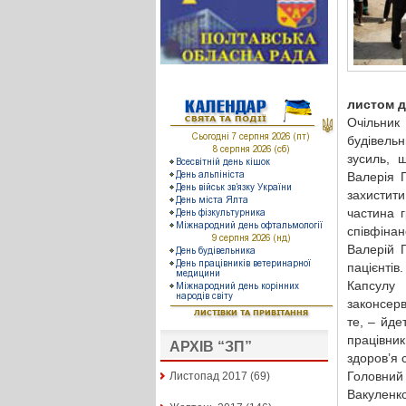
листом д
Очільник
будівельн
зусиль, 
Валерія 
захистит
частина 
співфінан
Валерій 
пацієнтів.
Капсулу 
законсер
те, – йде
працівни
АРХІВ “ЗП”
здоров’я 
Головний 
Листопад 2017
(69)
Вакуленк