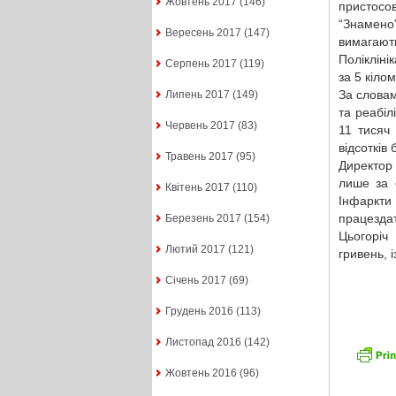
Жовтень 2017
(146)
пристосо
“Знамено
Вересень 2017
(147)
вимагают
Полікліні
Серпень 2017
(119)
за 5 кілом
За словам
Липень 2017
(149)
та реабіл
Червень 2017
(83)
11 тисяч
відсотків
Травень 2017
(95)
Директор 
лише за 
Квітень 2017
(110)
Інфаркти
працездат
Березень 2017
(154)
Цьогоріч
Лютий 2017
(121)
гривень, 
Січень 2017
(69)
Грудень 2016
(113)
Листопад 2016
(142)
Жовтень 2016
(96)