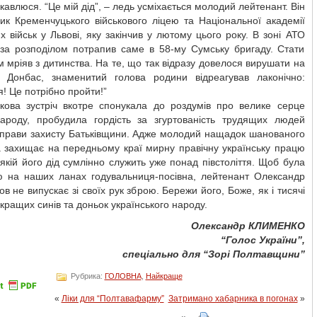
цікавлюся. “Це мій дід”, – ледь усміхається молодий лейтенант. Він
ик Кременчуцького військового ліцею та Національної академії
х військ у Львові, яку закінчив у лютому цього року. В зоні АТО
 за розподілом потрапив саме в 58-му Сумську бригаду. Стати
м мріяв з дитинства. На те, що так відразу довелося вирушати на
 Донбас, знаменитий голова родини відреагував лаконічно:
! Це потрібно пройти!”
кова зустріч вкотре спонукала до роздумів про велике серце
ароду, пробудила гордість за згуртованість трудящих людей
справи захисту Батьківщини. Адже молодий нащадок шанованого
а захищає на передньому краї мирну правічну українську працю
 якій його дід сумлінно служить уже понад півстоліття. Щоб була
 на наших ланах годувальниця-посівна, лейтенант Олександр
в не випускає зі своїх рук зброю. Бережи його, Боже, як і тисячі
кращих синів та доньок українського народу.
Олександр КЛИМЕНКО
“Голос України”,
спеціально для “Зорі Полтавщини”
Рубрика:
ГОЛОВНА
,
Найкраще
«
Ліки для “Полтавафарму”
Затримано хабарника в погонах
»