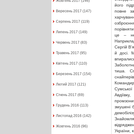
Жовтень 2017
(146)
його під
повне з
Вересень 2017
(147)
харчува
Серпень 2017
(119)
озбро
порівнят
Липень 2017
(149)
це – не
Наприкла
Червень 2017
(83)
Сергій В’
й досі. 
Травень 2017
(95)
впирались
Квітень 2017
(110)
Заболотни
тиша. Сп
Березень 2017
(154)
снайпері
Командир
Лютий 2017
(121)
Сумської
Авдіївку
Січень 2017
(69)
промзони
Грудень 2016
(113)
змушені б
демобіліз
Листопад 2016
(142)
Знайомля
відрядже
Жовтень 2016
(96)
України, 