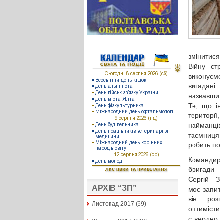
змінитися
Війну ст
виконуєм
вигадані
назвавши 
Те, що і
території
найманців
таємниця
робить по
Командир
бригад
Сергій 
АРХІВ “ЗП”
моє запи
він роз
Листопад 2017
(69)
оптиміст
ствердно.