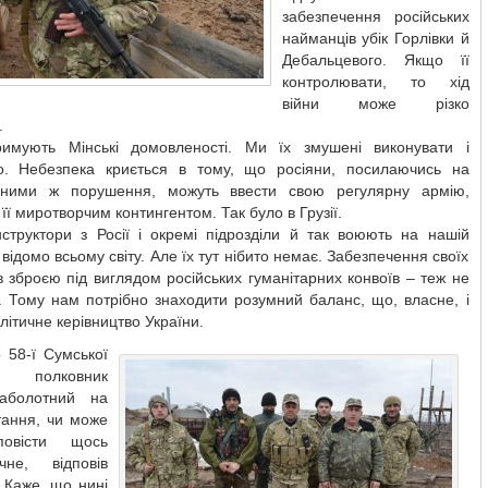
забезпечення російських
найманців убік Горлівки й
Дебальцевого. Якщо її
контролювати, то хід
війни може різко
.
римують Мінські домовленості. Ми їх змушені виконувати і
о. Небезпека криється в тому, що росіяни, посилаючись на
 ними ж порушення, можуть ввести свою регулярну армію,
її миротворчим контингентом. Так було в Грузії.
нструктори з Росії і окремі підрозділи й так воюють на нашій
, відомо всьому світу. Але їх тут нібито немає. Забезпечення своїх
 зброєю під виглядом російських гуманітарних конвоїв – теж не
. Тому нам потрібно знаходити розумний баланс, що, власне, і
літичне керівництво України.
 58-ї Сумської
и полковник
Заболотний на
тання, чи може
повісти щось
ичне, відповів
 Каже, що нині