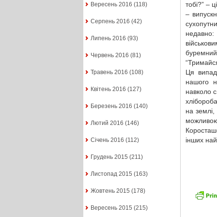
тобі?” – 
Вересень 2016
(118)
– випускн
Серпень 2016
(42)
сухопутни
недавно:
Липень 2016
(93)
військови
буремний
Червень 2016
(81)
“Тримайся
Ця випад
Травень 2016
(108)
нашого н
Квітень 2016
(127)
навколо 
хлібороб
Березень 2016
(140)
на землі,
можливою
Лютий 2016
(146)
Коросташо
інших най
Січень 2016
(112)
Грудень 2015
(211)
Листопад 2015
(163)
Жовтень 2015
(178)
Вересень 2015
(215)