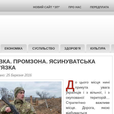
НОВИЙ САЙТ “ЗП”
ПРО НАС
ПЕРЕДПЛАТА
ЕКОНОМІКА
СУСПІЛЬСТВО
ЗДОРОВ’Я
КУЛЬТУРА
ЇВКА. ПРОМЗОНА. ЯСИНУВАТСЬКА
’ЯЗКА
но: 25 Березня 2016
Д
о цього місця нині
прикута увага
українців і з вільної, і з
окупованої територій…
Стратегічно важливе
місце. Дорога, якою
відбувається