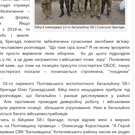
розділ отримує
абезпечення –
ння, форму,
єння. Якщо
Бійці й командири 13-го батальйону 58-ї Сумської бригади.
и з 2014-м, то
бо і земля.
д, бригада повністю забезпечена сучасними засобами зв’язку.
ячеславович розповідає: “Що таке сіра зона? Я не можу зрозуміти
Ми просто вирівняли лінію оборони, бо до цього підрозділи
 у ліс, а це дуже неграмотно з військової точки зору”. Полковник
й каже, що поки на позиціях присутні спостерігачі ОБСЄ, панує
остерігачі поїхали – починаються стрілянина, “поєдинки”
в…
 16-го окремого Полтавського мотопіхотного батальйону 58-ї
 бригади Олег Громадський, бійці якого нещодавно прибули під
, розповідає, що батальйон і раніше дислокувався у районі
. Але противник проводив диверсійну роботу, і військовики
ули укріпити позиції, збільшити угруповання. Нині в батальйоні
ується багато військовослужбовців.
чись із бійцями 58-ї бригади, почув відоме мені з мирних
нь на Полтавщину прізвище – Олександр Коросташов. “А Герой
керівник СВК “Батьківщина” Котелевського району часом не родич