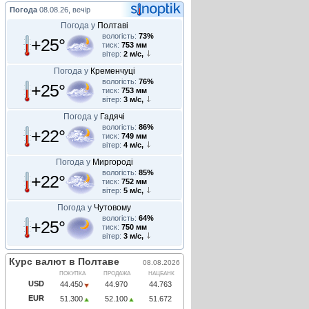
Погода
08.08.26, вечір
Погода у
Полтаві
вологість:
73%
+25°
тиск:
753 мм
вітер:
2 м/с,
Погода у
Кременчуці
вологість:
76%
+25°
тиск:
753 мм
вітер:
3 м/с,
Погода у
Гадячі
вологість:
86%
+22°
тиск:
749 мм
вітер:
4 м/с,
Погода у
Миргороді
вологість:
85%
+22°
тиск:
752 мм
вітер:
5 м/с,
Погода у
Чутовому
вологість:
64%
+25°
тиск:
750 мм
вітер:
3 м/с,