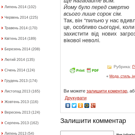
Ще нагадайте всім:
Йому було перед смертю
Липень 2014
(102)
всього лише сорок сім.
Червень 2014
(225)
Так, він “пильно у нас вдив
це, особливо сьогодні, коли
Травень 2014
(170)
захистити від нових загро
Квітень 2014
(189)
вікової неволі.
Березень 2014
(208)
Лютий 2014
(135)
Рубрика:
Січень 2014
(124)
«
Мода, стиль, і
Грудень 2013
(174)
Ви можете
залишити коментар
, а
Листопад 2013
(165)
Друкувати
Жовтень 2013
(116)
Вересень 2013
(124)
Залишити комментар
Серпень 2013
(162)
Липень 2013
(54)
Имя (обов'я