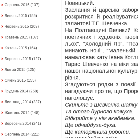
Новицький.
Серпень 2015
(137)
Заслання й царська забо
розкритися й реалізувати
Липень 2015
(155)
талантові Т.Г. Шевченка.
Червень 2015
(203)
На Полтавщині Великий Ко
поетичних і художніх творі
Травень 2015
(107)
льох”, “Холодний Яр”, “Пс
Квітень 2015
(164)
минають ночі”, “Маленькій 
намалював хату Івана Котл
Березень 2015
(127)
Тарас Шевченко на віки з
Лютий 2015
(125)
нашої національної культур
рівня.
Січень 2015
(155)
Згадуються рядки з поезії 
нагадуючи про те, що Проро
Грудень 2014
(258)
наголошує:
Листопад 2014
(237)
Скиньте з Шевченка шапку
Та отого дурного кожуха.
Жовтень 2014
(148)
Відкрийте у нім академіка.
Вересень 2014
(241)
Ще одчайдуха-духа.
Ще каторжника роботи.
Серпень 2014
(221)