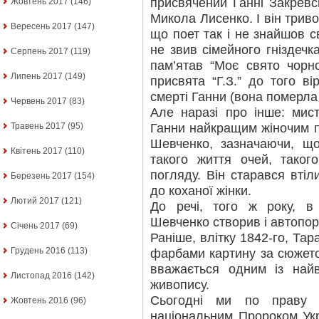
присвячений Ганні Закревс
Жовтень 2017
(146)
Микола Лисенко. І він трив
Вересень 2017
(147)
що поет так і не знайшов с
не звив сімейного гніздечка
Серпень 2017
(119)
пам’ятав “Моє свято чор
Липень 2017
(149)
присвята “Г.З.” до того 
смерті Ганни (вона померла 
Червень 2017
(83)
Але наразі про інше: мис
Ганни найкращим жіночим п
Травень 2017
(95)
Шевченко, зазначаючи, щ
Квітень 2017
(110)
такого життя очей, таког
погляду. Він старався втіли
Березень 2017
(154)
до коханої жінки.
Лютий 2017
(121)
До речі, того ж року, в
Шевченко створив і автопор
Січень 2017
(69)
Раніше, влітку 1842-го, Та
Грудень 2016
(113)
фарбами картину за сюжето
вважається одним із найв
Листопад 2016
(142)
живопису.
Сьогодні ми по праву 
Жовтень 2016
(96)
національним Пророком Укр