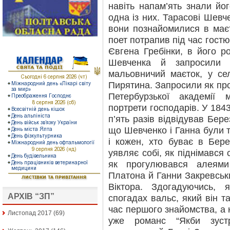
навіть напам’ять знали йог
одна із них. Тарасові Шевче
вони познайомилися в маєт
поет потрапив під час гост
Євгена Гребінки, в його р
Шевченка й запросили 
мальовничий маєток, у се
Пирятина. Запросили як пр
Петербурзької академії
портрети господарів. У 184
п’ять разів відвідував Бер
що Шевченко і Ганна були т
і кожен, хто буває в Бере
уявляє собі, як піднімався
як прогулювався алеями
Платона й Ганни Закревськ
Віктора. Здогадуючись,
АРХІВ “ЗП”
спогадах вальс, який він т
час першого знайомства, а 
Листопад 2017
(69)
уже романс “Якби зуст