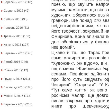
Вересень 2016
(118)
поезію, що звучить напро
мусимо пам’ятати, що він з
Серпень 2016
(42)
художник. Збереглося 835 йо
Липень 2016
(93)
гравюри. Ще понад 270 вв
неідентифікованими, як на
Червень 2016
(81)
його творчості, зокрема й 
Смирнова. Вона впізнала п
Травень 2016
(108)
досі зберігаються у фонда
Квітень 2016
(127)
невідомий”.
Цікаво й те, що Тарас Гр
Березень 2016
(140)
саме малярство, розповів б
Лютий 2016
(146)
“Художник”. Як відомо, ві
під назвою “Живописна Укр
Січень 2016
(112)
селами. Повністю здійсни
про його суть свідчать о
Грудень 2015
(211)
Чигирині”, “Старости”, “У К
Листопад 2015
(163)
“Тут саме життя, як воно 
російські малярі ще довго
Жовтень 2015
(178)
писав зокрема про картин
Вересень 2015
(215)
книги про Шевченка-ху