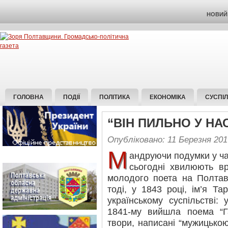
НОВИЙ 
ГОЛОВНА
ПОДІЇ
ПОЛІТИКА
ЕКОНОМІКА
СУСПІ
“ВІН ПИЛЬНО У Н
Опубліковано: 11 Березня 201
М
андруючи подумки у час
сьогодні хвилюють вр
молодого поета на Полтав
тоді, у 1843 році, ім’я Т
українському суспільстві:
1841-му вийшла поема “Г
твори, написані “мужицько