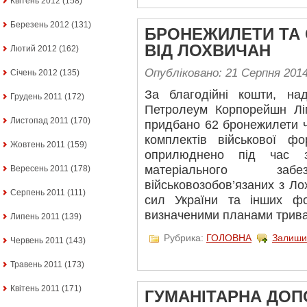
Квітень 2012
(158)
Березень 2012
(131)
БРОНЕЖИЛЕТИ ТА
ВІД ЛОХВИЧАН
Лютий 2012
(162)
Опубліковано: 21 Серпня 201
Січень 2012
(135)
За благодійні кошти, на
Грудень 2011
(172)
Петролеум Корпорейшн Лім
Листопад 2011
(170)
придбано 62 бронежилети ч
комплектів військової ф
Жовтень 2011
(159)
оприлюднено під час з
матеріального забез
Вересень 2011
(178)
військовозобов’язаних з Л
Серпень 2011
(111)
сил України та інших фо
визначеними планами трива
Липень 2011
(139)
Рубрика:
ГОЛОВНА
Залиши
Червень 2011
(143)
Травень 2011
(173)
Квітень 2011
(171)
ГУМАНІТАРНА ДО