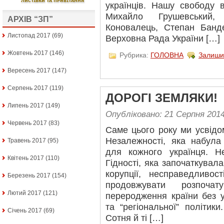
українців. Нашу свободу в
Михайло Грушевський
АРХІВ “ЗП”
Коновалець, Степан Банд
Листопад 2017
(69)
Верховна Рада України […]
Жовтень 2017
(146)
Рубрика:
ГОЛОВНА
Залиши
Вересень 2017
(147)
Серпень 2017
(119)
ДОРОГІ ЗЕМЛЯКИ!
Липень 2017
(149)
Опубліковано: 21 Серпня 201
Червень 2017
(83)
Саме цього року ми усвідо
Незалежності, яка набула
Травень 2017
(95)
для кожного українця. Н
Квітень 2017
(110)
Гідності, яка започаткувал
корупції, несправедливо
Березень 2017
(154)
продовжувати розпоча
Лютий 2017
(121)
переродження країни без у
та “регіональної” політик
Січень 2017
(69)
Сотня й ті […]