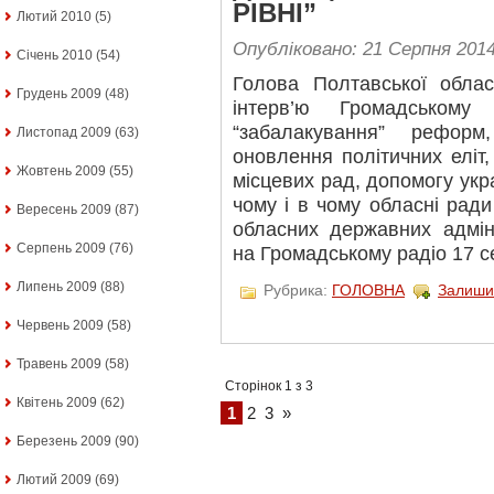
РІВНІ”
Лютий 2010
(5)
Опубліковано: 21 Серпня 201
Січень 2010
(54)
Голова Полтавської обла
Грудень 2009
(48)
інтерв’ю Громадськом
“забалакування” рефор
Листопад 2009
(63)
оновлення політичних еліт
Жовтень 2009
(55)
місцевих рад, допомогу укра
чому і в чому обласні рад
Вересень 2009
(87)
обласних державних адміні
Серпень 2009
(76)
на Громадському радіо 17 се
Липень 2009
(88)
Рубрика:
ГОЛОВНА
Залиши
Червень 2009
(58)
Травень 2009
(58)
Сторінок 1 з 3
Квітень 2009
(62)
1
2
3
»
Березень 2009
(90)
Лютий 2009
(69)