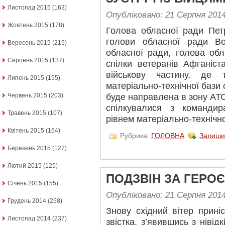
Листопад 2015
(163)
Опубліковано: 21 Серпня 201
Жовтень 2015
(178)
Голова обласної ради Пет
голови обласної ради В
Вересень 2015
(215)
обласної ради, голова обл
Серпень 2015
(137)
спілки ветеранів Афганіс
військову частину, де
Липень 2015
(155)
матеріально-технічної бази 
буде направлена в зону АТ
Червень 2015
(203)
спілкувалися з командир
Травень 2015
(107)
рівнем матеріально-технічн
Квітень 2015
(164)
Рубрика:
ГОЛОВНА
Залиши
Березень 2015
(127)
Лютий 2015
(125)
ПОДЗВІН ЗА ГЕРО
Січень 2015
(155)
Опубліковано: 21 Серпня 201
Грудень 2014
(258)
Знову східний вітер прині
Листопад 2014
(237)
звістка, з’явившись з ніві