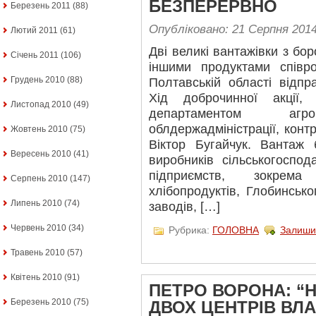
БЕЗПЕРЕРВНО
Березень 2011
(88)
Опубліковано: 21 Серпня 201
Лютий 2011
(61)
Дві великі вантажівки з бо
Січень 2011
(106)
іншими продуктами співр
Грудень 2010
(88)
Полтавській області відп
Хід доброчинної акції
Листопад 2010
(49)
департаментом агро
облдержадміністрації, кон
Жовтень 2010
(75)
Віктор Бугайчук. Вантаж
Вересень 2010
(41)
виробників сільськогоспод
підприємств, зокрема
Серпень 2010
(147)
хлібопродуктів, Глобинсько
Липень 2010
(74)
заводів, […]
Червень 2010
(34)
Рубрика:
ГОЛОВНА
Залиши
Травень 2010
(57)
Квітень 2010
(91)
ПЕТРО ВОРОНА: “
Березень 2010
(75)
ДВОХ ЦЕНТРІВ ВЛ