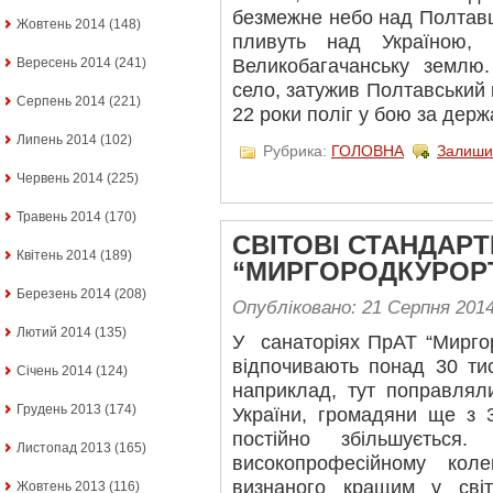
безмежне небо над Полтав
Жовтень 2014
(148)
пливуть над Україною,
Вересень 2014
(241)
Великобагачанську землю
село, затужив Полтавський 
Серпень 2014
(221)
22 роки поліг у бою за держа
Липень 2014
(102)
Рубрика:
ГОЛОВНА
Залиши
Червень 2014
(225)
Травень 2014
(170)
СВІТОВІ СТАНДАРТ
Квітень 2014
(189)
“МИРГОРОДКУРОР
Березень 2014
(208)
Опубліковано: 21 Серпня 201
Лютий 2014
(135)
У санаторіях ПрАТ “Миргор
відпочивають понад 30 тис
Січень 2014
(124)
наприклад, тут поправляли
Грудень 2013
(174)
України, громадяни ще з 30
постійно збільшуєтьс
Листопад 2013
(165)
високопрофесійному коле
визнаного кращим у світ
Жовтень 2013
(116)