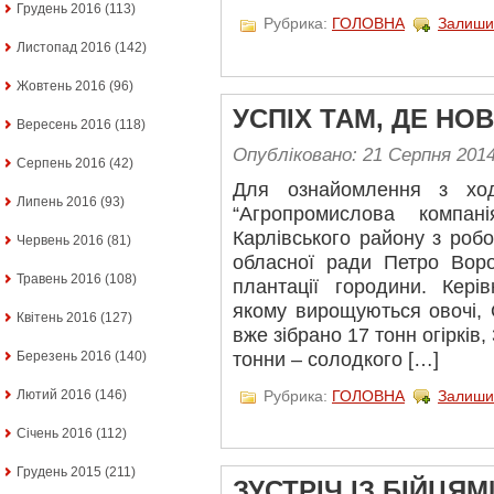
Грудень 2016
(113)
Рубрика:
ГОЛОВНА
Залиши
Листопад 2016
(142)
Жовтень 2016
(96)
УСПІХ ТАМ, ДЕ НОВ
Вересень 2016
(118)
Опубліковано: 21 Серпня 201
Серпень 2016
(42)
Для ознайомлення з хо
Липень 2016
(93)
“Агропромислова компані
Карлівського району з роб
Червень 2016
(81)
обласної ради Петро Вор
Травень 2016
(108)
плантації городини. Керів
якому вирощуються овочі, 
Квітень 2016
(127)
вже зібрано 17 тонн огірків, 
тонни – солодкого […]
Березень 2016
(140)
Рубрика:
ГОЛОВНА
Залиши
Лютий 2016
(146)
Січень 2016
(112)
Грудень 2015
(211)
ЗУСТРІЧ ІЗ БІЙЦЯ