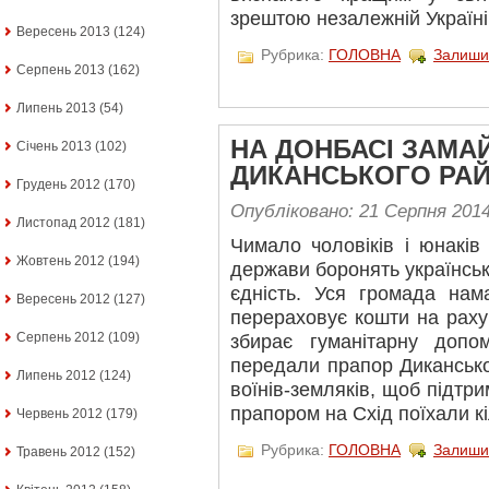
зрештою незалежній Україні
Вересень 2013
(124)
Рубрика:
ГОЛОВНА
Залиши
Серпень 2013
(162)
Липень 2013
(54)
НА ДОНБАСІ ЗАМА
Січень 2013
(102)
ДИКАНСЬКОГО РА
Грудень 2012
(170)
Опубліковано: 21 Серпня 201
Листопад 2012
(181)
Чимало чоловіків і юнаків
Жовтень 2012
(194)
держави боронять українськ
єдність. Уся громада нама
Вересень 2012
(127)
перераховує кошти на раху
Серпень 2012
(109)
збирає гуманітарну доп
передали прапор Диканськ
Липень 2012
(124)
воїнів-земляків, щоб підтри
прапором на Схід поїхали кі
Червень 2012
(179)
Рубрика:
ГОЛОВНА
Залиши
Травень 2012
(152)