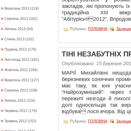
закладів, які пропонують ї
Вересень 2013
(124)
традиційна ХІІІ між
"Абітурієнт2012". Впродов
Серпень 2013
(162)
Рубрика:
ГОЛОВНА
Залиши
Липень 2013
(54)
Січень 2013
(102)
Грудень 2012
(170)
ТІНІ НЕЗАБУТНІХ П
Листопад 2012
(181)
Опубліковано: 15 Березня 20
Жовтень 2012
(194)
МАРІЇ Михайлівні нещод
березневих сонячних промін
Вересень 2012
(127)
має таку, як юні учасн
Серпень 2012
(109)
“Найрозумніший”: через
пережиті незгоди й лихолі
Липень 2012
(124)
долі односельців так вир
відбува лося вчора. Від ці
Червень 2012
(179)
Рубрика:
ГОЛОВНА
Залиши
Травень 2012
(152)