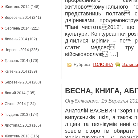
професійного св
житловокомунального г
Жовтень 2014
(148)
представниць полтав с
Вересень 2014
(241)
двірниками, продемонстру
“Пані чистота2012”, що 
Серпень 2014
(221)
культури. Конкурсантки ро
Липень 2014
(102)
ділилися мріями – пе ре
стати: медсес тру, п
Червень 2014
(225)
військовослуж […]
Травень 2014
(170)
Рубрика:
ГОЛОВНА
Залиши
Квітень 2014
(189)
Березень 2014
(208)
ВЕСНА, КНИГА, АБ
Лютий 2014
(135)
Опубліковано: 15 Березня 20
Січень 2014
(124)
Анатолій ВАСЕВИЧ “Зоря П
Грудень 2013
(174)
випускників шкіл, а також
ліцеїв та технікумів нині
Листопад 2013
(165)
зовсім скоро їм обирати 
Жовтень 2013
(116)
Зорієнтуватися у розма