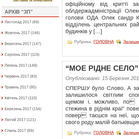
офіційному від критті з
облдержадміністрації Олек
АРХІВ “ЗП”
голови ОДА Олек сандр 
Листопад 2017
(69)
відділень центральних ра
будинків у […]
Жовтень 2017
(146)
Рубрика:
ГОЛОВНА
Залиши
Вересень 2017
(147)
Серпень 2017
(119)
Липень 2017
(149)
“МОЕ РІДНЕ СЕЛО”
Червень 2017
(83)
Опубліковано: 15 Березня 20
Травень 2017
(95)
СПЕРШУ було Слово. А за 
залишилося світлим спо
Квітень 2017
(110)
щемом і, можливо, по 
стежина в ріднім краї” пове
Березень 2017
(154)
повер таєшся на неї, що
Лютий 2017
(121)
свого роду малій батьківщин
Січень 2017
(69)
Рубрика:
ГОЛОВНА
Залиши