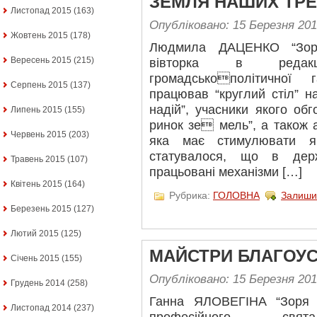
ЗЕМЛЯ НАШИХ ТРЕВ
Листопад 2015
(163)
Опубліковано: 15 Березня 20
Жовтень 2015
(178)
Людмила ДАЦЕНКО “Зор
Вересень 2015
(215)
вівторка в редакц
громадськополітичної
Серпень 2015
(137)
працював “круглий стіл” н
надій”, учасники якого об
Липень 2015
(155)
ринок зе мель”, а також а
Червень 2015
(203)
яка має стимулювати я
статувалося, що в дер
Травень 2015
(107)
працьовані механізми […]
Квітень 2015
(164)
Рубрика:
ГОЛОВНА
Залиши
Березень 2015
(127)
Лютий 2015
(125)
МАЙСТРИ БЛАГОУ
Січень 2015
(155)
Опубліковано: 15 Березня 20
Грудень 2014
(258)
Ганна ЯЛОВЕГІНА “Зоря
Листопад 2014
(237)