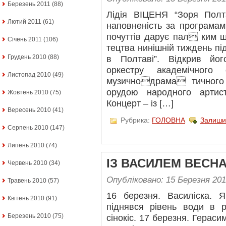
Березень 2011
(88)
Лідія ВІЦЕНЯ “Зоря Пол
Лютий 2011
(61)
наповненість за програмам
почуттів дарує пал ким 
Січень 2011
(106)
тецтва нинішній тиждень пі
Грудень 2010
(88)
в Полтаві”. Відкрив йо
оркестру академічного
Листопад 2010
(49)
музичнодрама тичного 
орудою народного артист
Жовтень 2010
(75)
Концерт – із […]
Вересень 2010
(41)
Рубрика:
ГОЛОВНА
Залиши
Серпень 2010
(147)
Липень 2010
(74)
ІЗ ВАСИЛЕМ ВЕСНА
Червень 2010
(34)
Опубліковано: 15 Березня 20
Травень 2010
(57)
16 березня. Василіска. 
Квітень 2010
(91)
піднявся рівень води в р
Березень 2010
(75)
сінокіс. 17 березня. Герас