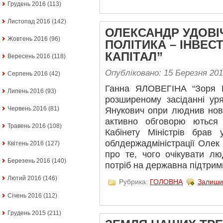
Грудень 2016
(113)
Листопад 2016
(142)
ОЛЕКСАНДР УДОВІ
Жовтень 2016
(96)
ПОЛІТИКА – ІНВЕС
КАПІТАЛ”
Вересень 2016
(118)
Опубліковано: 15 Березня 20
Серпень 2016
(42)
Ганна ЯЛОВЕГІНА “Зоря
Липень 2016
(93)
розширеному засіданні ур
Червень 2016
(81)
Янукович опри люднив нові с
активно обговорю ються 
Травень 2016
(108)
Кабінету Міністрів брав 
облдержадміністрації Олек
Квітень 2016
(127)
про те, чого очікувати л
Березень 2016
(140)
потріб на державна підтрим
Лютий 2016
(146)
Рубрика:
ГОЛОВНА
Залиши
Січень 2016
(112)
Грудень 2015
(211)