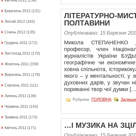
Квітень 2012
(158)
Березень 2012
(131)
ЛІТЕРАТУРНО-МИС
ПОЛТАВИНИ
Лютий 2012
(162)
Опубліковано: 15 Березня 20
Січень 2012
(135)
Микола СТЕПАНЕНКО До
Грудень 2011
(172)
професор, член Націонал
Листопад 2011
(170)
журналістів України БУ
географічне чи економічн
Жовтень 2011
(159)
ховна спільнота, історикок
Вересень 2011
(178)
якого – у ментальності, у з
духовних дарів, у звучан н
Серпень 2011
(111)
пориванні твор чої думки […
Липень 2011
(139)
Рубрика:
ГОЛОВНА
Залиши
Червень 2011
(143)
Травень 2011
(173)
…І МУЗИКА НА ЗЦІ
Квітень 2011
(171)
Опубліковано: 15 Березня 20