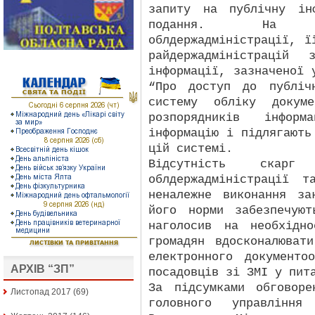
запиту на публічну ін
подання. На о
облдержадміністрації, ї
райдержадміністрацій 
інформації, зазначеної 
“Про доступ до публіч
систему обліку докум
розпорядників інформ
інформацію і підлягають
цій системі.
Відсутність скар
облдержадміністрації 
неналежне виконання з
його норми забезпечуют
наголосив на необхідн
громадян вдосконалюват
електронного документо
АРХІВ “ЗП”
посадовців зі ЗМІ у пит
За підсумками обговоре
Листопад 2017
(69)
головного управлінн