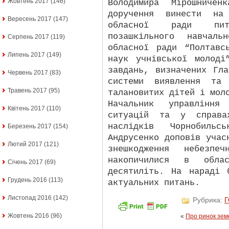
Жовтень 2017
(146)
Володимира Мірошничен
доручення винести на
Вересень 2017
(147)
обласної ради пит
позашкільного навчаль
Серпень 2017
(119)
обласної ради “Полтавс
Липень 2017
(149)
наук учнівської молоді
завдань, визначених Гл
Червень 2017
(83)
системи виявлення та 
Травень 2017
(95)
талановитих дітей і мол
Начальник управління
Квітень 2017
(110)
ситуацій та у справа
наслідків Чорнобильс
Березень 2017
(154)
Андрусенко доповів учас
Лютий 2017
(121)
знешкодження небезпеч
накопичилися в обла
Січень 2017
(69)
десятиліть. На нараді 
Грудень 2016
(113)
актуальних питань.
Листопад 2016
(142)
Рубрика:
Жовтень 2016
(96)
«
Про ринок зем