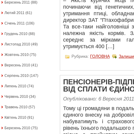
– Якість курячих яєць п
Березень 2011
(88)
починаючи від генетичних
утримання птиці, обладна
Лютий 2011
(61)
директор ЗАТ "Птахофабрик
Січень 2011
(106)
Та все-таки найголовніші 
належна якість кормів. 
Грудень 2010
(88)
середнє за мірками гал
Листопад 2010
(49)
утримується 400 […]
Жовтень 2010
(75)
Рубрика:
ГОЛОВНА
Залиши
Вересень 2010
(41)
Серпень 2010
(147)
ПЕНСІОНЕРІВ-ПІД
Липень 2010
(74)
ВІД СПЛАТИ ЄДИН
Червень 2010
(34)
Опубліковано: 6 Вересня 2011
Травень 2010
(57)
Тому ці громадяни в подал
єдиного внеску на доброві
Квітень 2010
(91)
набуватимуть і страхово
рівень їхнього подальшого 
Березень 2010
(75)