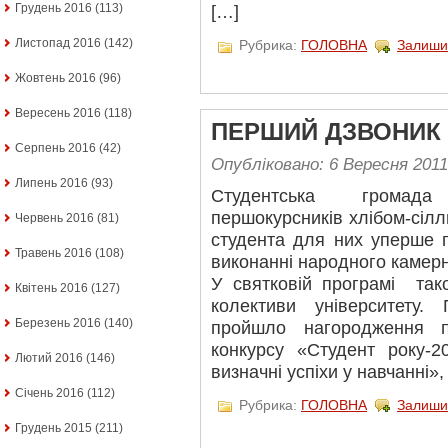
Грудень 2016
(113)
[…]
Листопад 2016
(142)
Рубрика:
ГОЛОВНА
Залиши
Жовтень 2016
(96)
Вересень 2016
(118)
ПЕРШИЙ ДЗВОНИК 
Серпень 2016
(42)
Опубліковано: 6 Вересня 2011
Липень 2016
(93)
Студентська громада
першокурсників хлібом-сіл
Червень 2016
(81)
студента для них уперше 
Травень 2016
(108)
виконанні народного камерн
У святковій програмі так
Квітень 2016
(127)
колективи університету.
Березень 2016
(140)
пройшло нагородження пе
конкурсу «Студент року-2
Лютий 2016
(146)
визначні успіхи у навчанні»,
Січень 2016
(112)
Рубрика:
ГОЛОВНА
Залиши
Грудень 2015
(211)