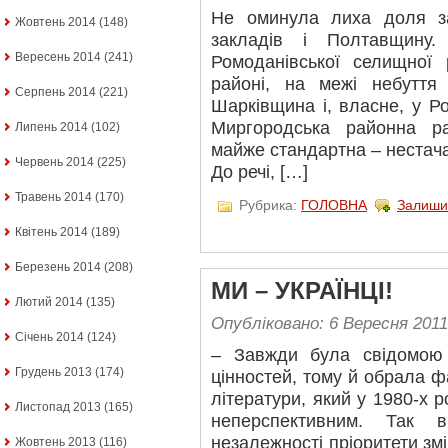
Не оминула лиха доля за
Жовтень 2014
(148)
закладів і Полтавщину.
Вересень 2014
(241)
Ромоданівської селищної
районі, на межі небуття
Серпень 2014
(221)
Шарківщина і, власне, у Ром
Миргородська районна р
Липень 2014
(102)
майже стандартна – нестач
Червень 2014
(225)
До речі, […]
Травень 2014
(170)
Рубрика:
ГОЛОВНА
Залиши
Квітень 2014
(189)
Березень 2014
(208)
МИ – УКРАЇНЦІ!
Лютий 2014
(135)
Опубліковано: 6 Вересня 2011
Січень 2014
(124)
– Завжди була свідомою 
Грудень 2013
(174)
цінностей, тому й обрала ф
літератури, який у 1980-х 
Листопад 2013
(165)
неперспективним. Так 
незалежності пріоритети зм
Жовтень 2013
(116)