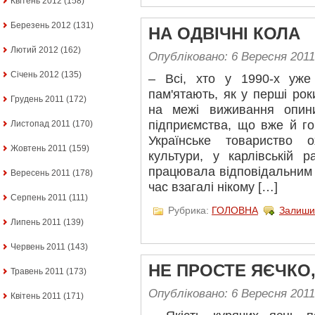
Квітень 2012
(158)
Березень 2012
(131)
НА ОДВІЧНІ КОЛА
Лютий 2012
(162)
Опубліковано: 6 Вересня 2011
Січень 2012
(135)
– Всі, хто у 1990-х уже
пам'ятають, як у перші рок
Грудень 2011
(172)
на межі виживання опини
підприємства, що вже й го
Листопад 2011
(170)
Українське товариство о
Жовтень 2011
(159)
культури, у карлівській р
працювала відповідальним 
Вересень 2011
(178)
час взагалі нікому […]
Серпень 2011
(111)
Рубрика:
ГОЛОВНА
Залиши
Липень 2011
(139)
Червень 2011
(143)
НЕ ПРОСТЕ ЯЄЧКО,
Травень 2011
(173)
Опубліковано: 6 Вересня 2011
Квітень 2011
(171)