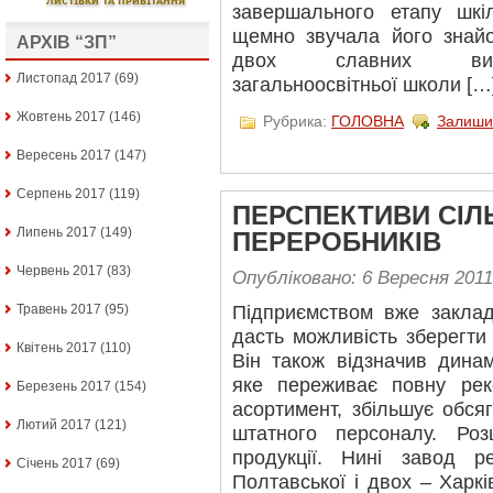
завершального етапу шкі
щемно звучала його знай
АРХІВ “ЗП”
двох славних випус
Листопад 2017
(69)
загальноосвітньої школи […
Жовтень 2017
(146)
Рубрика:
ГОЛОВНА
Залиши
Вересень 2017
(147)
Серпень 2017
(119)
ПЕРСПЕКТИВИ СІЛ
Липень 2017
(149)
ПЕРЕРОБНИКІВ
Червень 2017
(83)
Опубліковано: 6 Вересня 2011
Травень 2017
(95)
Підприємством вже заклад
дасть можливість зберегти 
Квітень 2017
(110)
Він також відзначив динам
яке переживає повну рек
Березень 2017
(154)
асортимент, збільшує обся
Лютий 2017
(121)
штатного персоналу. Ро
продукції. Нині завод р
Січень 2017
(69)
Полтавської і двох – Харкі