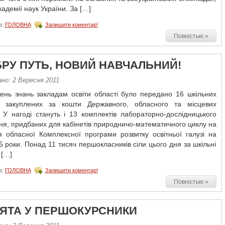
кадемії наук України. За […]
а:
ГОЛОВНА
Залишити коментар!
Повністью »
БРУ ПУТЬ, НОВИЙ НАВЧАЛЬНИЙ!
но: 2 Вересня 2011
ень знань закладам освіти області було передано 16 шкільних
в, закуплених за кошти Державного, обласного та місцевих
 У нагоді стануть і 13 комплектів лабораторно-дослідницького
я, придбаних для кабінетів природничо-математичного циклу на
я обласної Комплексної програми розвитку освітньої галузі на
 роки. Понад 11 тисяч першокласників сіли цього дня за шкільні
 […]
а:
ГОЛОВНА
Залишити коментар!
Повністью »
ЯТА У ПЕРШОКУРСНИКИ