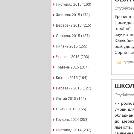
Листопад 2015
(163)
Опублікова
Жовтень 2015
(178)
Урочистос
Президен
Вересень 2015
(215)
героїня”
вручив по
Серпень 2015
(137)
Ювілейни
розбудову
Липень 2015
(155)
Сергій Га
Червень 2015
(203)
Рубрик
Травень 2015
(107)
Квітень 2015
(164)
ШКОЛ
Березень 2015
(127)
Опублікова
Лютий 2015
(125)
Як розпов
умови для
Січень 2015
(155)
обладнан
Грудень 2014
(258)
до мереж
ліцеїсті
Листопад 2014
(237)
свідчення