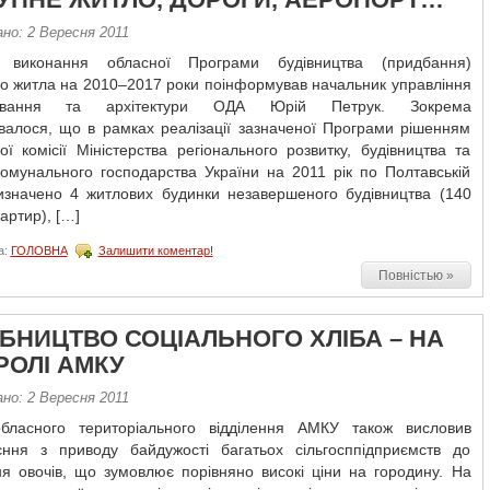
но: 2 Вересня 2011
 виконання обласної Програми будівництва (придбання)
го житла на 2010–2017 роки поінформував начальник управління
дування та архітектури ОДА Юрій Петрук. Зокрема
валося, що в рамках реалізації зазначеної Програми рішенням
ої комісії Міністерства регіонального розвитку, будівництва та
комунального господарства України на 2011 рік по Полтавській
визначено 4 житлових будинки незавершеного будівництва (140
вартир), […]
а:
ГОЛОВНА
Залишити коментар!
Повністью »
БНИЦТВО СОЦІАЛЬНОГО ХЛІБА – НА
РОЛІ АМКУ
но: 2 Вересня 2011
бласного територіального відділення АМКУ також висловив
єння з приводу байдужості багатьох сільгосппідприємств до
я овочів, що зумовлює порівняно високі ціни на городину. На