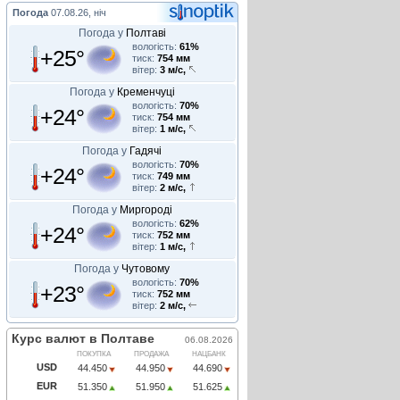
Погода
07.08.26, ніч
Погода у
Полтаві
вологість:
61%
+25°
тиск:
754 мм
вітер:
3 м/с,
Погода у
Кременчуці
вологість:
70%
+24°
тиск:
754 мм
вітер:
1 м/с,
Погода у
Гадячі
вологість:
70%
+24°
тиск:
749 мм
вітер:
2 м/с,
Погода у
Миргороді
вологість:
62%
+24°
тиск:
752 мм
вітер:
1 м/с,
Погода у
Чутовому
вологість:
70%
+23°
тиск:
752 мм
вітер:
2 м/с,