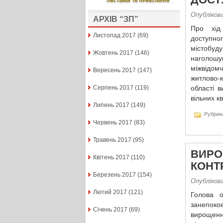
Опублікова
АРХІВ “ЗП”
Про хід
Листопад 2017
(69)
доступно
містобу
Жовтень 2017
(146)
наголошу
міжвідомч
Вересень 2017
(147)
житлово-
Серпень 2017
(119)
області 
вільних к
Липень 2017
(149)
Рубрик
Червень 2017
(83)
Травень 2017
(95)
ВИРО
Квітень 2017
(110)
КОНТ
Березень 2017
(154)
Опублікова
Лютий 2017
(121)
Голова о
занепоко
Січень 2017
(69)
вирощенн