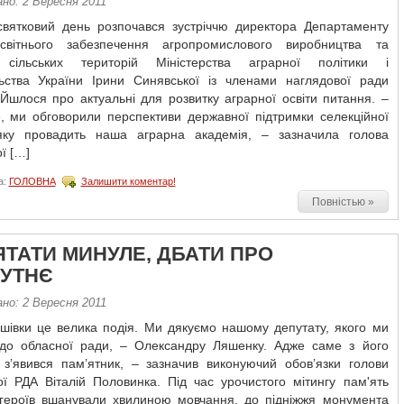
но: 2 Вересня 2011
вятковий день розпочався зустріччю директора Департаменту
освітнього забезпечення агропромислового виробництва та
 сільських територій Міністерства аграрної політики і
ьства України Ірини Синявської із членами наглядової ради
 Йшлося про актуальні для розвитку аграрної освіти питання. –
, ми обговорили перспективи державної підтримки селекційної
яку провадить наша аграрна академія, – зазначила голова
ї […]
а:
ГОЛОВНА
Залишити коментар!
Повністью »
ЯТАТИ МИНУЛЕ, ДБАТИ ПРО
УТНЄ
но: 2 Вересня 2011
шівки це велика подія. Ми дякуємо нашому депутату, якого ми
до обласної ради, – Олександру Ляшенку. Адже саме з його
и з’явився пам’ятник, – зазначив виконуючий обов’язки голови
ої РДА Віталій Половинка. Під час урочистого мітингу пам'ять
 героїв вшанували хвилиною мовчання, до підніжжя монумента