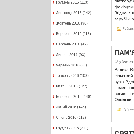
підтверд
Грудень 2016
(113)
фахівцям
Згідно з
Листопад 2016
(142)
зарубіжно
Жовтень 2016
(96)
Рубрик
Вересень 2016
(118)
Серпень 2016
(42)
ПАМ’
Липень 2016
(93)
Опублікова
Червень 2016
(81)
Велика Ві
сільський
Травень 2016
(108)
вузів. Зд
Квітень 2016
(127)
і вчив і
вивчав ін
Березень 2016
(140)
Оскільки 
Лютий 2016
(146)
Рубрик
Січень 2016
(112)
Грудень 2015
(211)
СВЯТ