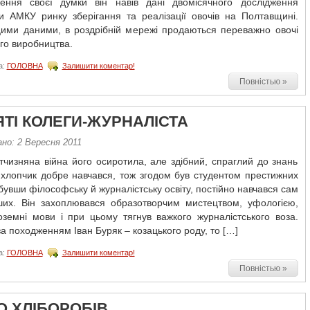
ження своєї думки він навів дані двомісячного дослідження
и АМКУ ринку зберігання та реалізації овочів на Полтавщині.
 цими даними, в роздрібній мережі продаються переважно овочі
го виробництва.
а:
ГОЛОВНА
Залишити коментар!
Повністью »
ЯТІ КОЛЕГИ-ЖУРНАЛІСТА
но: 2 Вересня 2011
тчизняна війна його осиротила, але здібний, спраглий до знань
 хлопчик добре навчався, тож згодом був студентом престижних
обувши філософську й журналістську освіту, постійно навчався сам
нших. Він захоплювався образотворчим мистецтвом, уфологією,
оземні мови і при цьому тягнув важкого журналістського воза.
за походженням Іван Буряк – козацького роду, то […]
а:
ГОЛОВНА
Залишити коментар!
Повністью »
О ХЛІБОРОБІВ