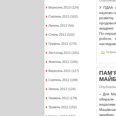
Опублікова
У ПДАА с
Вересень 2013
(124)
науково-
Серпень 2013
(162)
розвитку
продовол
Липень 2013
(54)
академії.
По-перше
Січень 2013
(102)
роботи, 
наглядово
Грудень 2012
(170)
Рубрик
Листопад 2012
(181)
Жовтень 2012
(194)
Вересень 2012
(127)
ПАМ’
МАЙБ
Серпень 2012
(109)
Опублікова
Липень 2012
(124)
– Для Ма
Червень 2012
(179)
обирали 
ініціатив
Травень 2012
(152)
Машівськ
загиблих