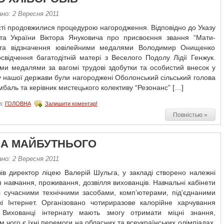
но: 2 Вересня 2011
ті продовжилися процедурою нагородження. Відповідно до Указу
та України Віктора Януковича про присвоєння звання “Мати-
 та відзначення ювілейними медалями Володимир Онищенко
свідчення багатодітній матері з Веселого Подолу Лідії Генжук.
ми медалями за вагомі трудові здобутки та особистий внесок у
 нашої держави були нагороджені Оболонський сільський голова
мбаль та керівник мистецького колективу “Резонанс” […]
а:
ГОЛОВНА
Залишити коментар!
Повністью »
А МАЙБУТНЬОГО
но: 2 Вересня 2011
ів директор ліцею Валерій Шульга, у закладі створено належні
 навчання, проживання, дозвілля вихованців. Навчальні кабінети
і сучасними технічними засобами, комп’ютерами, під’єднаними
і Інтернет. Організовано чотириразове калорійне харчування
в. Вихованці інтернату мають змогу отримати міцні знання,
м чого є їхні перемоги на обласних та всеукраїнських олімпіадах,