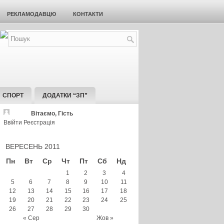
РЕКЛАМОДАВЦЮ
КОНТАКТИ
СПОРТ
ДОДАТКИ “ЗП”
Вітаємо, Гість
Ввійти
Реєстрація
ВЕРЕСЕНЬ 2011
Пн
Вт
Ср
Чт
Пт
Сб
Нд
1
2
3
4
5
6
7
8
9
10
11
12
13
14
15
16
17
18
19
20
21
22
23
24
25
26
27
28
29
30
« Сер
Жов »