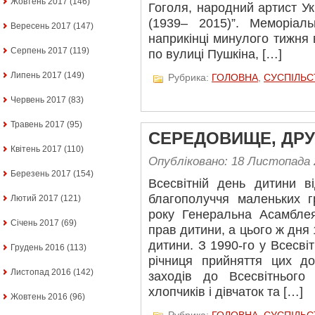
Жовтень 2017
(146)
Гоголя, народний артист У
(1939– 2015)”. Меморіа
Вересень 2017
(147)
наприкінці минулого тижня
Серпень 2017
(119)
по вулиці Пушкіна, […]
Липень 2017
(149)
Рубрика:
ГОЛОВНА
,
СУСПІЛЬС
Червень 2017
(83)
Травень 2017
(95)
СЕРЕДОВИЩЕ, ДРУ
Квітень 2017
(110)
Опубліковано: 18 Листопада 
Березень 2017
(154)
Всесвітній день дитини в
благополуччя маленьких 
Лютий 2017
(121)
року Генеральна Асамбл
Січень 2017
(69)
прав дитини, а цього ж дня
дитини. З 1990-го у Всесві
Грудень 2016
(113)
річниця прийняття цих д
Листопад 2016
(142)
заходів до Всесвітньог
хлопчиків і дівчаток та […]
Жовтень 2016
(96)
Рубрика:
ГОЛОВНА
,
СУСПІЛЬС