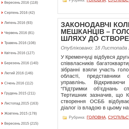
Вересень 2016
(118)
Серпень 2016
(42)
Липень 2016
(93)
ЗАКОНОДАВЧІ КОЛІЗ
МЕШКАНЦІВ – ГОЛ
Червень 2016
(81)
ШЛЯХУ ДО СТВОР
Травень 2016
(108)
Опубліковано: 18 Листопада 
Квітень 2016
(127)
У Кременчуці відбувся дру
співвласників багатокварт
Березень 2016
(140)
зібранні взяли участь гол
Лютий 2016
(146)
області, представники 
управлінь. Відкриваючи
Січень 2016
(112)
“Підтримки об’єднань сп
Грудень 2015
(211)
Тертишник зазначив, що К
створення ОСББ відбуває
Листопад 2015
(163)
діалог із владою в цьому н
Жовтень 2015
(178)
Рубрика:
ГОЛОВНА
,
СУСПІЛЬС
Вересень 2015
(215)