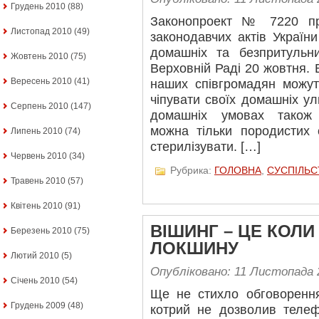
Грудень 2010
(88)
Законопроект № 7220 пр
Листопад 2010
(49)
законодавчих актів Україн
домашніх та безпритульн
Жовтень 2010
(75)
Верховній Раді 20 жовтня. 
Вересень 2010
(41)
наших співгромадян можут
чіпувати своїх домашніх у
Серпень 2010
(147)
домашніх умовах також 
можна тільки породистих 
Липень 2010
(74)
стерилізувати. […]
Червень 2010
(34)
Рубрика:
ГОЛОВНА
,
СУСПІЛЬС
Травень 2010
(57)
Квітень 2010
(91)
ВІШИНГ – ЦЕ КОЛИ
Березень 2010
(75)
ЛОКШИНУ
Лютий 2010
(5)
Опубліковано: 11 Листопада 
Січень 2010
(54)
Ще не стихло обговорення
Грудень 2009
(48)
котрий не дозволив теле