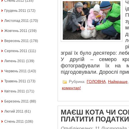
Січень 2012
(135)
Ч
і
Грудень 2011
(172)
П
з
Листопад 2011
(170)
м
Жовтень 2011
(159)
д
л
Вересень 2011
(178)
р
Серпень 2011
(111)
зграї їх було десятеро: леб
У другій – семеро крас
Липень 2011
(139)
фотографували їх на м
підгодовували. Дорослі прив
Червень 2011
(143)
Рубрика:
ГОЛОВНА
,
Найкраще
Травень 2011
(173)
коментар!
Квітень 2011
(171)
Березень 2011
(88)
МАЄШ КОТА ЧИ СО
Лютий 2011
(61)
ПЛАТИТИ ПОДАТКИ
Січень 2011
(106)
Опубліковано: 11 Листопада 