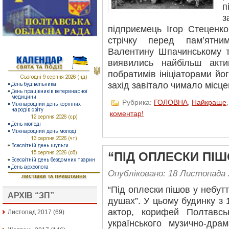
п
підприємець Ігор Стеценко
стрічку перед пам’ятн
Валентину Шпачинському 
виявились найбільш акт
побратимів ініціаторами йо
захід завітало чимало місце
Рубрика:
ГОЛОВНА
,
Найкраще
коментар!
“ПІД ОПЛЕСКИ ПІ
Опубліковано: 18 Листопада 
“Під оплески пішов у небут
АРХІВ “ЗП”
душах”. У цьому будинку з 
актор, корифей Полтавсь
Листопад 2017
(69)
українського музично-дра