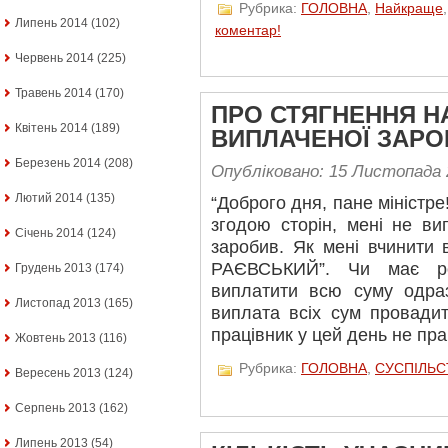
Рубрика:
ГОЛОВНА
,
Найкраще
Липень 2014
(102)
коментар!
Червень 2014
(225)
Травень 2014
(170)
ПРО СТЯГНЕННЯ Н
Квітень 2014
(189)
ВИПЛАЧЕНОЇ ЗАРО
Березень 2014
(208)
Опубліковано: 15 Листопада 
Лютий 2014
(135)
“Доброго дня, пане міністре!
згодою сторін, мені не ви
Січень 2014
(124)
заробив. Як мені вчинити
РАЄВСЬКИЙ”. Чи має ро
Грудень 2013
(174)
виплатити всю суму одраз
Листопад 2013
(165)
виплата всіх сум провади
працівник у цей день не пр
Жовтень 2013
(116)
Рубрика:
ГОЛОВНА
,
СУСПІЛЬС
Вересень 2013
(124)
Серпень 2013
(162)
Липень 2013
(54)