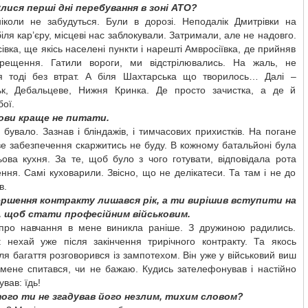
улися перші дні перебування в зоні АТО?
іколи не забудуться. Були в дорозі. Неподалік Дмитрівки на
біля кар’єру, місцеві нас заблокували. Затримали, але не надовго.
сівка, ще якісь населені пункти і нарешті Амвросіївка, де прийняв
рещення. Гатили вороги, ми відстрілювались. На жаль, не
я тоді без втрат. А біля Шахтарська що творилось… Далі –
ськ, Дебальцеве, Нижня Кринка. Де просто зачистка, а де й
бої.
ови краще не питати.
 бувало. Зазнав і бліндажів, і тимчасових прихистків. На погане
е забезпечення скаржитись не буду. В кожному батальйоні була
ова кухня. За те, щоб було з чого готувати, відповідала рота
ння. Самі куховарили. Звісно, що не делікатеси. Та там і не до
в.
ершення контракту лишався рік, а ти вирішив вступити на
, щоб стати професійним військовим.
про навчання в мене виникла раніше. З дружиною радились.
: нехай уже після закінчення трирічного контракту. Та якось
іля багаття розговорився із зампотехом. Він уже у військовий виш
 мене спитався, чи не бажаю. Кудись зателефонував і настійно
вав: їдь!
того ти не згадував його незлим, тихим словом?