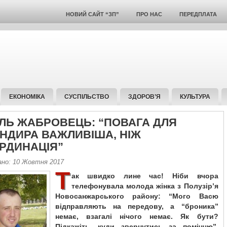
НОВИЙ САЙТ “ЗП”
ПРО НАС
ПЕРЕДПЛАТА
ЕКОНОМІКА
СУСПІЛЬСТВО
ЗДОРОВ’Я
КУЛЬТУРА
ЛЬ ЖАБРОВЕЦЬ: “ПОВАГА ДЛЯ
НДИРА ВАЖЛИВІША, НІЖ
РДИНАЦІЯ”
ано: 10 Жовтня 2017
Т
ак швидко лине час! Ніби вчора
телефонувала молода жінка з Полузір’я
Новосанжарського району: “Мого Васю
відправляють на передову, а “броника”
немає, взагалі нічого немає. Як бути?
Підкажіть, куди звернутись за поміччю”.