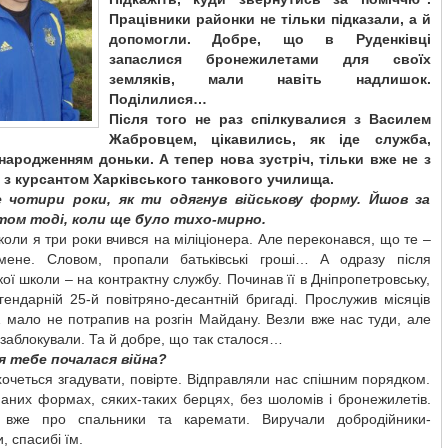
Працівники районки не тільки підказали, а й
допомогли. Добре, що в Руденківці
запаслися бронежилетами для своїх
земляків, мали навіть надлишок.
Поділилися…
Після того не раз спілкувалися з Василем
Жабровцем, цікавились, як іде служба,
 народженням доньки. А тепер нова зустріч, тільки вже не з
а з курсантом Харківського танкового училища.
е чотири роки, як ти одягнув військову форму. Йшов за
ом тоді, коли ще було тихо-мирно.
коли я три роки вчився на міліціонера. Але переконався, що те –
ене. Словом, пропали батьківські гроші… А одразу після
кої школи – на контрактну службу. Починав її в Дніпропетровську,
гендарній 25-й повітряно-десантній бригаді. Прослужив місяців
 мало не потрапив на розгін Майдану. Везли вже нас туди, але
 заблокували. Та й добре, що так сталося…
ля тебе почалася війна?
хочеться згадувати, повірте. Відправляли нас спішним порядком.
аних формах, сяких-таких берцях, без шоломів і бронежилетів.
вже про спальники та каремати. Виручали добродійники-
, спасибі їм.