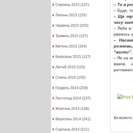
– То в р
Серпень 2015
(137)
– Буде, т
Липень 2015
(155)
– Ще тр
часу зак
Червень 2015
(203)
– Якби ж 
рвемось у
Травень 2015
(107)
– Насам
розмови
Квітень 2015
(164)
“жилки”.
Березень 2015
(127)
– Як на м
важче, 
Лютий 2015
(125)
регламен
Січень 2015
(155)
Грудень 2014
(258)
Листопад 2014
(237)
Жовтень 2014
(148)
Ви можете
Вересень 2014
(241)
Серпень 2014
(221)