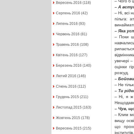
– Чого б 
Вересень 2016
(118)
– А всту
– Ні, всі
Серпень 2016
(42)
пільга: а
Липень 2016
(93)
винаймати
– Яка ус
Червень 2016
(81)
– Поки що
навчались
Травень 2016
(108)
рипаєтьс
відмінни
Квітень 2016
(127)
увечері –
Березень 2016
(140)
оцінки г
розсуд.
Лютий 2016
(146)
– Бойови
– Не тіль
Січень 2016
(112)
– Ти рід
– Ні, я 
Грудень 2015
(211)
Нещодавн
Листопад 2015
(163)
– Чув, щ
– Клим мо
Жовтень 2015
(178)
вищу осві
що прохо
Вересень 2015
(215)
інститутів