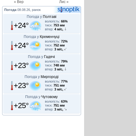
« Вер
Лис »
Погода
08.08.26, ранок
Погода у
Полтаві
вологість:
66%
+24°
тиск:
753 мм
вітер:
4 м/с,
Погода у
Кременчуці
вологість:
72%
+24°
тиск:
752 мм
вітер:
3 м/с,
Погода у
Гадячі
вологість:
79%
+23°
тиск:
748 мм
вітер:
3 м/с,
Погода у
Миргороді
вологість:
77%
+23°
тиск:
751 мм
вітер:
3 м/с,
Погода у
Чутовому
вологість:
63%
+25°
тиск:
751 мм
вітер:
3 м/с,