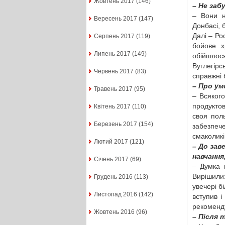
Жовтень 2017
(146)
– Не заб
– Вони н
Вересень 2017
(147)
Донбасі, 
Далі – Ро
Серпень 2017
(119)
бойове х
Липень 2017
(149)
обійшлос
Вуглегір
Червень 2017
(83)
справжні 
– Про ум
Травень 2017
(95)
– Всякого
продуктов
Квітень 2017
(110)
своя поль
Березень 2017
(154)
забезпече
смаколикі
Лютий 2017
(121)
– До зав
навчання
Січень 2017
(69)
– Думка 
Вирішили
Грудень 2016
(113)
увечері б
Листопад 2016
(142)
вступив і
рекоменду
Жовтень 2016
(96)
– Після 