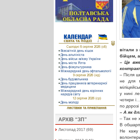
вітали з
бійцем, 
– Це вж
контракт
– Після ш
не для м
міліцейсь
у нині ле
чотири і…
по дорозі
– А як д
– Так не 
АРХІВ “ЗП”
В обшарп
Листопад 2017
(69)
Не кажу 
волонтери