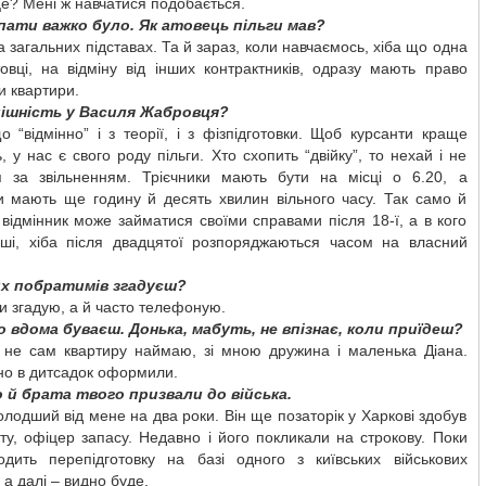
це? Мені ж навчатися подобається.
пати важко було. Як атовець пільги мав?
 на загальних підставах. Та й зараз, коли навчаємось, хіба що одна
товці, на відміну від інших контрактників, одразу мають право
 квартири.
пішність у Василя Жабровця?
 “відмінно” і з теорії, і з фізпідготовки. Щоб курсанти краще
, у нас є свого роду пільги. Хто схопить “двійку”, то нехай і не
я за звільненням. Трієчники мають бути на місці о 6.20, а
ки мають ще годину й десять хвилин вільного часу. Так само й
 відмінник може займатися своїми справами після 18-ї, а в кого
ірші, хіба після двадцятої розпоряджаються часом на власний
х побратимів згадуєш?
ки згадую, а й часто телефоную.
ко вдома буваєш. Донька, мабуть, не впізнає, коли приїдеш?
ж не сам квартиру наймаю, зі мною дружина і маленька Діана.
о в дитсадок оформили.
о й брата твого призвали до війська.
лодший від мене на два роки. Він ще позаторік у Харкові здобув
ту, офіцер запасу. Недавно і його покликали на строкову. Поки
дить перепідготовку на базі одного з київських військових
, а далі – видно буде.