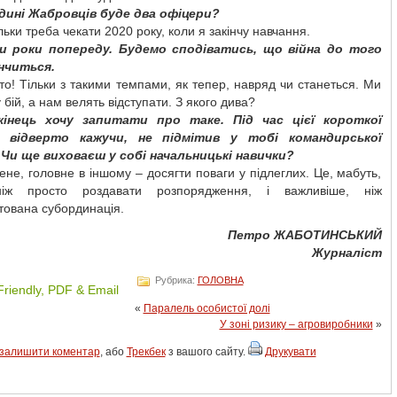
одині Жабровців буде два офіцери?
ільки треба чекати 2020 року, коли я закінчу навчання.
и роки попереду. Будемо сподіватись, що війна до того
інчиться.
то! Тільки з такими темпами, як тепер, навряд чи станеться. Ми
 бій, а нам велять відступати. З якого дива?
кінець хочу запитати про таке. Під час цієї короткої
, відверто кажучи, не підмітив у тобі командирської
 Чи ще виховаєш у собі начальницькі навички?
ене, головне в іншому – досягти поваги у підлеглих. Це, мабуть,
ніж просто роздавати розпорядження, і важливіше, ніж
тована субординація.
Петро ЖАБОТИНСЬКИЙ
Журналіст
Рубрика:
ГОЛОВНА
«
Паралель особистої долі
У зоні ризику – агровиробники
»
залишити коментар
, або
Трекбек
з вашого сайту.
Друкувати