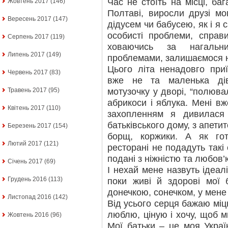
Час не стоїть на місці, баг
Жовтень 2017
(146)
Полтаві, виросли друзі мо
Вересень 2017
(147)
дідусем чи бабусею, як і я 
особисті проблеми, справ
Серпень 2017
(119)
ховаючись за нагальни
Липень 2017
(149)
проблемами, залишаємося н
Цього літа ненадовго при
Червень 2017
(83)
вже не та маленька дів
мотузочку у дворі, “полюва
Травень 2017
(95)
абрикоси і яблука. Мені вж
Квітень 2017
(110)
захопленням я дивилася
батьківського дому, з апет
Березень 2017
(154)
борщ, коржики. А як го
Лютий 2017
(121)
ресторані не подадуть такі
подані з нiжнiстю та любов’
Січень 2017
(69)
І нехай мене назвуть ідеал
Грудень 2016
(113)
поки живі й здорові мої 
донечкою, сонечком, у мене
Листопад 2016
(142)
Від усього серця бажаю міцн
люблю, ціную і хочу, щоб м
Жовтень 2016
(96)
Мої батьки – це моя Україн