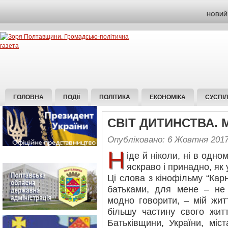
НОВИЙ 
ГОЛОВНА
ПОДІЇ
ПОЛІТИКА
ЕКОНОМІКА
СУСПІ
СВIТ ДИТИНСТВА.
Опубліковано: 6 Жовтня 201
Н
іде й ніколи, ні в одном
яскраво і принадно, як
Ці слова з кінофільму “Кар
батьками, для мене – не 
модно говорити, – мій жит
більшу частину свого жит
Батьківщини, України, міс