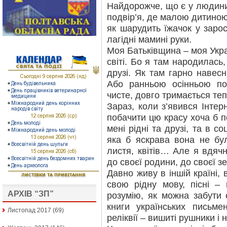
Найдорожче, що є у людини,
подвір’я, де малою дитиною
як шарудить їжачок у зар
лагіднi мамині руки.
Моя Батьківщина – моя Укр
світі. Бо я там народилась,
друзі. Як там гарно навесн
Або ранньою осінньою по
чисте, довго тримається теп
Зараз, коли з’явився Інтер
побачити цю красу хоча б п
мені рідні та друзі, та в с
яка б яскрава вона не бу
листя, квітів… Але я вдяч
до своєї родини, до своєї зе
Давно живу в іншій країні, 
свою рідну мову, пісні –
АРХІВ “ЗП”
розумію, як можна забути
книги українських письмен
Листопад 2017
(69)
реліквії – вишиті рушники 