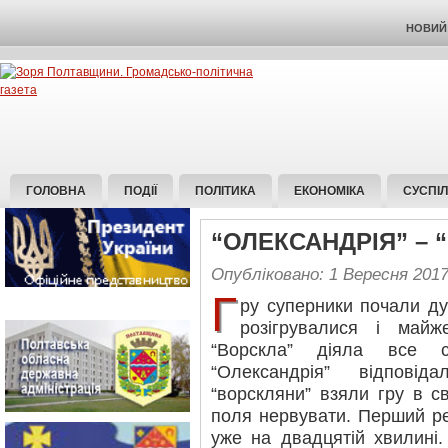
НОВИЙ 
ГОЛОВНА
ПОДІЇ
ПОЛІТИКА
ЕКОНОМІКА
СУСПІ
“ОЛЕКСАНДРІЯ” – “
Опубліковано: 1 Вересня 201
Г
ру суперники почали д
розігрувалися і майж
“Ворскла” діяла все с
“Олександрія” відповід
“ворскляни” взяли гру в с
поля нервувати. Перший р
уже на двадцятій хвилині