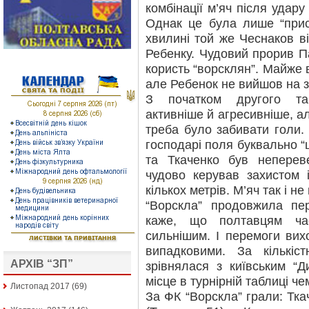
комбінації м’яч після удар
Однак це була лише “прис
хвилині той же Чеснаков в
Ребенку. Чудовий прорив Па
користь “ворсклян”. Майже в
але Ребенок не вийшов на 
З початком другого та
активніше й агресивніше, ал
треба було забивати голи.
господарі поля буквально “
та Ткаченко був неперев
чудово керував захистом 
кількох метрів. М’яч так і н
“Ворскла” продовжила пе
каже, що полтавцям ча
сильнішим. І перемоги вих
випадковими. За кількіс
АРХІВ “ЗП”
зрівнялася з київським “Д
місце в турнірній таблиці че
Листопад 2017
(69)
За ФК “Ворскла” грали: Тка