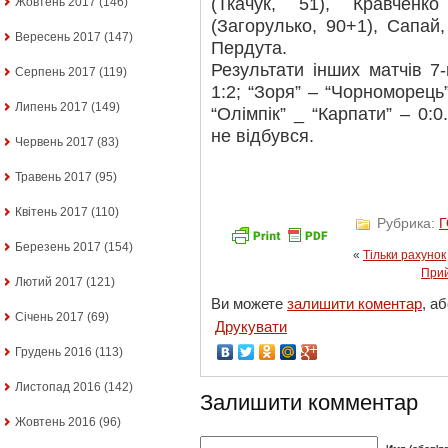
(Ткачук, 51), Кравченк
Жовтень 2017
(146)
(Загорулько, 90+1), Сапай
Вересень 2017
(147)
Пердута.
Результати інших матчів 7-
Серпень 2017
(119)
1:2; “Зоря” – “Чорноморець” 
Липень 2017
(149)
“Олімпік” _ “Карпати” – 0:
не відбувся.
Червень 2017
(83)
Травень 2017
(95)
Квітень 2017
(110)
Рубрика:
Березень 2017
(154)
«
Тільки рахунок
Прий
Лютий 2017
(121)
Ви можете
залишити коментар
, а
Січень 2017
(69)
Друкувати
Грудень 2016
(113)
Листопад 2016
(142)
Залишити комментар
Жовтень 2016
(96)