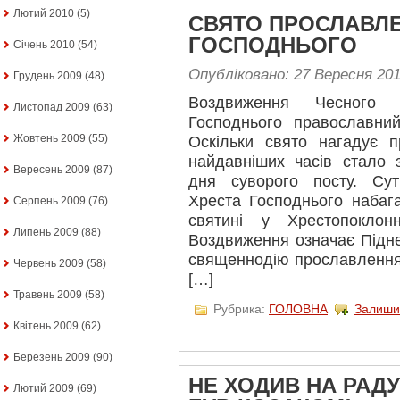
Лютий 2010
(5)
СВЯТО ПРОСЛАВЛЕ
ГОСПОДНЬОГО
Січень 2010
(54)
Опубліковано: 27 Вересня 20
Грудень 2009
(48)
Воздвиження Чесного 
Листопад 2009
(63)
Господнього православний
Жовтень 2009
(55)
Оскільки свято нагадує п
найдавніших часів стало 
Вересень 2009
(87)
дня суворого посту. Су
Хреста Господнього набаг
Серпень 2009
(76)
святині у Хрестопоклон
Липень 2009
(88)
Воздвиження означає Підне
священнодію прославлення
Червень 2009
(58)
[…]
Травень 2009
(58)
Рубрика:
ГОЛОВНА
Залиши
Квітень 2009
(62)
Березень 2009
(90)
НЕ ХОДИВ НА РАДУ
Лютий 2009
(69)