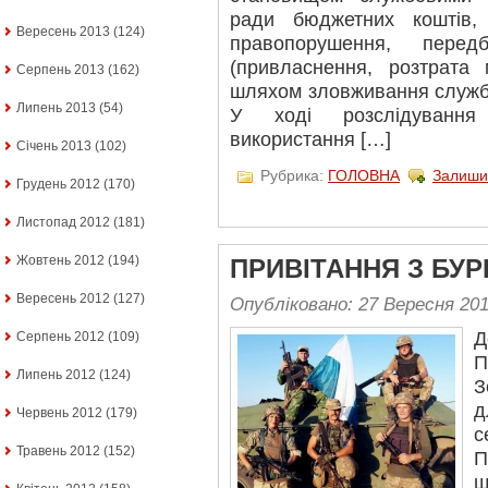
ради бюджетних коштів,
Вересень 2013
(124)
правопорушення, пере
(привласнення, розтрата
Серпень 2013
(162)
шляхом зловживання служб
Липень 2013
(54)
У ході розслідування 
використання […]
Січень 2013
(102)
Рубрика:
ГОЛОВНА
Залиши
Грудень 2012
(170)
Листопад 2012
(181)
Жовтень 2012
(194)
ПРИВІТАННЯ З БУ
Вересень 2012
(127)
Опубліковано: 27 Вересня 20
Д
Серпень 2012
(109)
П
Липень 2012
(124)
З
д
Червень 2012
(179)
с
Травень 2012
(152)
П
щ