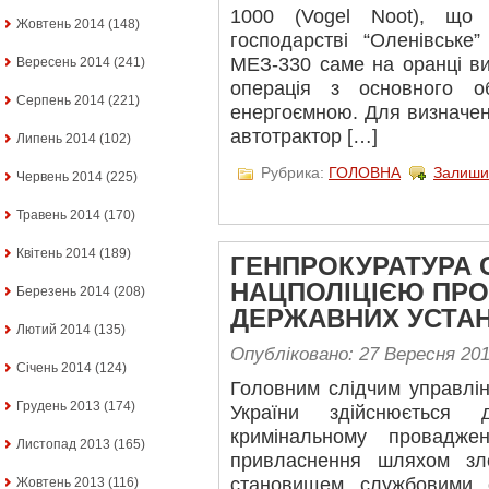
1000 (Vogel Noot), що
Жовтень 2014
(148)
господарстві “Оленівське
МЕЗ-330 саме на оранці ви
Вересень 2014
(241)
операція з основного о
Серпень 2014
(221)
енергоємною. Для визначен
автотрактор […]
Липень 2014
(102)
Рубрика:
ГОЛОВНА
Залиши
Червень 2014
(225)
Травень 2014
(170)
Квітень 2014
(189)
ГЕНПРОКУРАТУРА 
НАЦПОЛІЦІЄЮ ПРО
Березень 2014
(208)
ДЕРЖАВНИХ УСТА
Лютий 2014
(135)
Опубліковано: 27 Вересня 20
Січень 2014
(124)
Головним слідчим управлі
Грудень 2013
(174)
України здійснюється 
кримінальному провадж
Листопад 2013
(165)
привласнення шляхом зл
становищем службовими о
Жовтень 2013
(116)