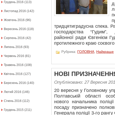
Грудень 2016
(113)
д
л
Листопад 2016
(142)
п
п
Жовтень 2016
(96)
тридцятиградусна спека. Р
Вересень 2016
(118)
господарства “Гудим”, 
районної ради Євгенієм Гу
Серпень 2016
(42)
протилежного краю соєвого 
Липень 2016
(93)
Рубрика:
ГОЛОВНА
,
Найкраще
Червень 2016
(81)
Травень 2016
(108)
НОВІ ПРИЗНАЧЕНН
Квітень 2016
(127)
Опубліковано: 27 Вересня 20
Березень 2016
(140)
20 вересня у Головному упр
Лютий 2016
(146)
Полтавській області ос
нового начальника поліці
Січень 2016
(112)
посаду призначено полковн
Грудень 2015
(211)
Генерала поліції 3-го ранг