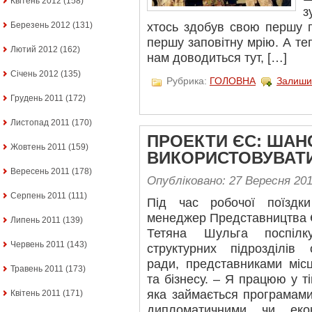
Квітень 2012
(158)
з
Березень 2012
(131)
хтось здобув свою першу п
першу заповітну мрію. А теп
Лютий 2012
(162)
нам доводиться тут, […]
Січень 2012
(135)
Рубрика:
ГОЛОВНА
Залиши
Грудень 2011
(172)
Листопад 2011
(170)
ПРОЕКТИ ЄС: ШАНС
Жовтень 2011
(159)
ВИКОРИСТОВУВАТ
Вересень 2011
(178)
Опубліковано: 27 Вересня 20
Серпень 2011
(111)
Під час робочої поїздк
менеджер Представництва Є
Липень 2011
(139)
Тетяна Шульга поспілку
Червень 2011
(143)
структурних підрозділів о
ради, представниками місц
Травень 2011
(173)
та бізнесу. – Я працюю у т
яка займається програмами
Квітень 2011
(171)
дипломатичними чи еко