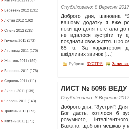
Квітень 2012
(158)
Опубліковано: 8 Вересня 201
Березень 2012
(131)
Доброго дня, шановна “З
Лютий 2012
(162)
вашому додатку я вже ро
поки що доля не стала до 
Січень 2012
(135)
не вдалося зустріти ту 
поєднати своє життя. Про себ
Грудень 2011
(172)
65 кг. За характером до
Листопад 2011
(170)
шкідливих звичок […]
Жовтень 2011
(159)
Рубрика:
ЗУСТРІЧ
Залишит
Вересень 2011
(178)
Серпень 2011
(111)
ЛИСТ № 5095 ВЕДУ
Липень 2011
(139)
Опубліковано: 8 Вересня 201
Червень 2011
(143)
Доброго дня, “Зустріч”! Для
Травень 2011
(173)
Бог дасть, хотілося б зус
розумного, інтелігентног
Квітень 2011
(171)
Бажано, щоб він мешкав у мі