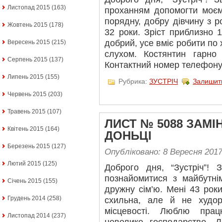
Листопад 2015
(163)
проханням допомогти моєму
порядну, добру дівчину з р
Жовтень 2015
(178)
32 роки. Зріст приблизно 1
добрий, усе вміє робити по 
Вересень 2015
(215)
слухом. Костянтин гарно
Серпень 2015
(137)
Контактний номер телефону 
Липень 2015
(155)
Рубрика:
ЗУСТРІЧ
Залишит
Червень 2015
(203)
Травень 2015
(107)
ЛИСТ № 5088 ЗАМІ
Квітень 2015
(164)
ДОНЬЦІ
Березень 2015
(127)
Опубліковано: 8 Вересня 201
Лютий 2015
(125)
Доброго дня, “Зустріч”!
познайомитися з майбутнім
Січень 2015
(155)
дружну сім’ю. Мені 43 роки
Грудень 2014
(258)
схильна, але й не худор
місцевості. Люблю пра
Листопад 2014
(237)