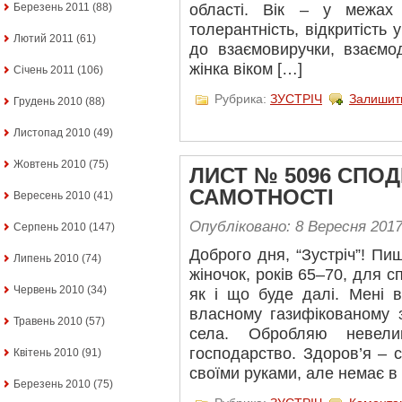
Березень 2011
(88)
області. Вік – у межах
толерантність, відкритість 
Лютий 2011
(61)
до взаємовиручки, взаємо
жінка віком […]
Січень 2011
(106)
Рубрика:
ЗУСТРІЧ
Залишит
Грудень 2010
(88)
Листопад 2010
(49)
Жовтень 2010
(75)
ЛИСТ № 5096 СПО
САМОТНОСТІ
Вересень 2010
(41)
Опубліковано: 8 Вересня 201
Серпень 2010
(147)
Доброго дня, “Зустріч”! Пи
Липень 2010
(74)
жіночок, років 65–70, для с
Червень 2010
(34)
як і що буде далі. Мені 
власному газифікованому 
Травень 2010
(57)
села. Обробляю невели
господарство. Здоров’я – 
Квітень 2010
(91)
своїми руками, але немає в
Березень 2010
(75)