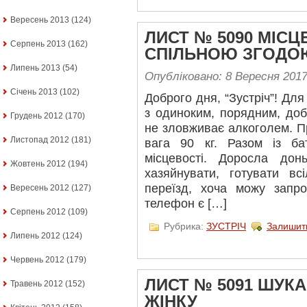
Вересень 2013
(124)
ЛИСТ № 5090 МІСЦ
Серпень 2013
(162)
СПІЛЬНОЮ ЗГОДО
Липень 2013
(54)
Опубліковано: 8 Вересня 201
Січень 2013
(102)
Доброго дня, “Зустріч”! Дл
з одиноким, порядним, доб
Грудень 2012
(170)
не зловживає алкоголем. Про
Листопад 2012
(181)
вага 90 кг. Разом із ба
місцевості. Доросла до
Жовтень 2012
(194)
хазяйнувати, готувати вс
переїзд, хоча можу запр
Вересень 2012
(127)
телефон є […]
Серпень 2012
(109)
Рубрика:
ЗУСТРІЧ
Залишит
Липень 2012
(124)
Червень 2012
(179)
ЛИСТ № 5091 ШУК
Травень 2012
(152)
ЖІНКУ