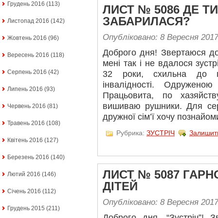
Грудень 2016
(113)
ЛИСТ № 5086 ДЕ ТИ
ЗАБАРИЛАСЯ?
Листопад 2016
(142)
Опубліковано: 8 Вересня 201
Жовтень 2016
(96)
Доброго дня! Звертаюся д
Вересень 2016
(118)
мені так і не вдалося зуст
Серпень 2016
(42)
32 роки, схильна до п
інвалідності. Одружен
Липень 2016
(93)
Працьовита, по хазяйст
вишиваю рушники. Для сер
Червень 2016
(81)
дружної сім’ї хочу познайо
Травень 2016
(108)
Рубрика:
ЗУСТРІЧ
Залишит
Квітень 2016
(127)
Березень 2016
(140)
ЛИСТ № 5087 ГАР
Лютий 2016
(146)
ДІТЕЙ
Січень 2016
(112)
Опубліковано: 8 Вересня 201
Грудень 2015
(211)
Доброго дня, “Зустріч”! 