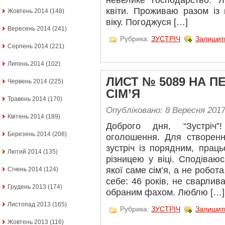
невелике господарство. 
квіти. Проживаю разом із
Жовтень 2014
(148)
віку. Погоджуся […]
Вересень 2014
(241)
Рубрика:
ЗУСТРІЧ
Залишит
Серпень 2014
(221)
Липень 2014
(102)
ЛИСТ № 5089 НА П
Червень 2014
(225)
СІМ’Я
Травень 2014
(170)
Опубліковано: 8 Вересня 201
Квітень 2014
(189)
Доброго дня, “Зустріч
Березень 2014
(208)
оголошення. Для створенн
зустріч із порядним, прац
Лютий 2014
(135)
різницею у віці. Сподіваю
якої саме сім’я, а не робот
Січень 2014
(124)
себе: 46 років, не сварлив
Грудень 2013
(174)
обраним фахом. Люблю […]
Листопад 2013
(165)
Рубрика:
ЗУСТРІЧ
Залишит
Жовтень 2013
(116)