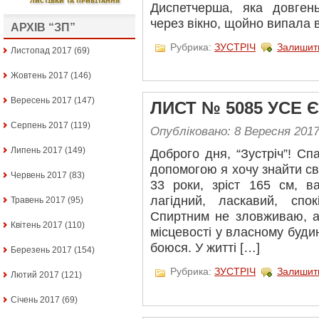
Диспетчерша, яка довген
через вікно, щойно випала 
АРХІВ “ЗП”
Рубрика:
ЗУСТРІЧ
Залишит
Листопад 2017
(69)
Жовтень 2017
(146)
Вересень 2017
(147)
ЛИСТ № 5085 УСЕ 
Серпень 2017
(119)
Опубліковано: 8 Вересня 201
Липень 2017
(149)
Доброго дня, “Зустріч”! Сп
допомогою я хочу знайти св
Червень 2017
(83)
33 роки, зріст 165 см, в
лагідний, ласкавий, спок
Травень 2017
(95)
Спиртним не зловживаю, а
Квітень 2017
(110)
місцевості у власному буди
боюся. У житті […]
Березень 2017
(154)
Рубрика:
ЗУСТРІЧ
Залишит
Лютий 2017
(121)
Січень 2017
(69)