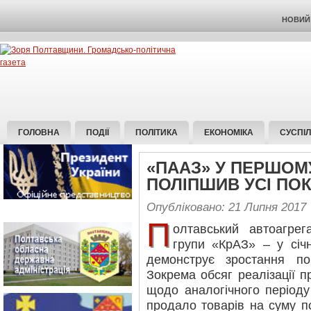
НОВИЙ 
ГОЛОВНА
ПОДІЇ
ПОЛІТИКА
ЕКОНОМІКА
СУСПІ
«ПААЗ» У ПЕРШОМУ
ПОЛІПШИВ УСІ ПО
Опубліковано: 21 Липня 2017
П
олтавський автоагре
групи «КрАЗ» – у січн
демонструє зростання по
Зокрема обсяг реалізації пр
щодо аналогічного періоду
продало товарів на суму п