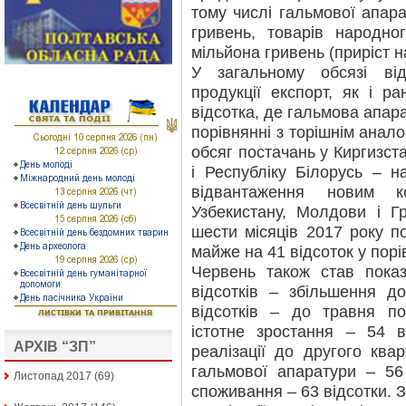
тому числі гальмової апар
гривень, товарів народн
мільйона гривень (приріст на
У загальному обсязі ві
продукції експорт, як і р
відсотка, де гальмова апара
порівнянні з торішнім анал
обсяг постачань у Киргизста
і Республіку Білорусь – н
відвантаження новим ко
Узбекистану, Молдови і Гр
шести місяців 2017 року п
майже на 41 відсоток у порі
Червень також став пока
відсотків – збільшення д
відсотків – до травня по
істотне зростання – 54 в
АРХІВ “ЗП”
реалізації до другого ква
гальмової апаратури – 56 
Листопад 2017
(69)
споживання – 63 відсотки. 