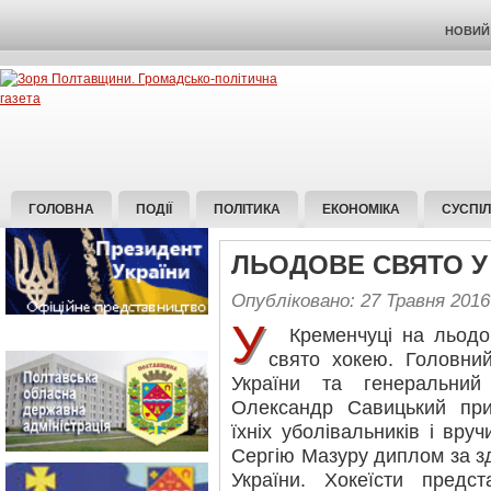
НОВИЙ 
ГОЛОВНА
ПОДІЇ
ПОЛІТИКА
ЕКОНОМІКА
СУСПІ
ЛЬОДОВЕ СВЯТО У
Опубліковано: 27 Травня 2016
У
Кременчуці на льодові
свято хокею. Головний
України та генеральни
Олександр Савицький при
їхніх уболівальників і вру
Сергію Мазуру диплом за зд
України. Хокеїсти предс