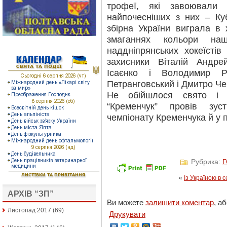
трофеї, які завоювали
найпочесніших з них – Куб
збірна України виграла в 
змаганнях кольори наш
наддніпрянських хокеїсті
захисники Віталій Андре
Ісаєнко і Володимир Р
Петранговський і Дмитро Ч
Не обійшлося свято і 
“Кременчук” провів зус
чемпіонату Кременчука й у п
Рубрика:
«
Із Україною в с
АРХІВ “ЗП”
Ви можете
залишити коментар
, а
Листопад 2017
(69)
Друкувати