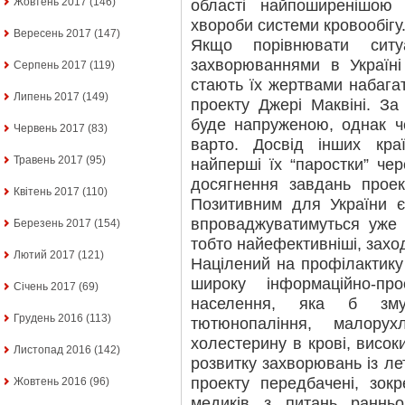
Жовтень 2017
(146)
області найпоширенішою
хвороби системи кровообігу
Вересень 2017
(147)
Якщо порівнювати ситу
захворюваннями в Україні
Серпень 2017
(119)
стають їх жертвами набагат
Липень 2017
(149)
проекту Джері Маквіні. За
буде напруженою, однак ч
Червень 2017
(83)
варто. Досвід інших кра
Травень 2017
(95)
найперші їх “паростки” чер
досягнення завдань проек
Квітень 2017
(110)
Позитивним для України є
впроваджуватимуться уже 
Березень 2017
(154)
тобто найефективніші, захо
Лютий 2017
(121)
Націлений на профілактику
широку інформаційно-пр
Січень 2017
(69)
населення, яка б змус
Грудень 2016
(113)
тютюнопаління, малорух
холестерину в крові, висок
Листопад 2016
(142)
розвитку захворювань із л
проекту передбачені, зокр
Жовтень 2016
(96)
медиків з питань ранньо