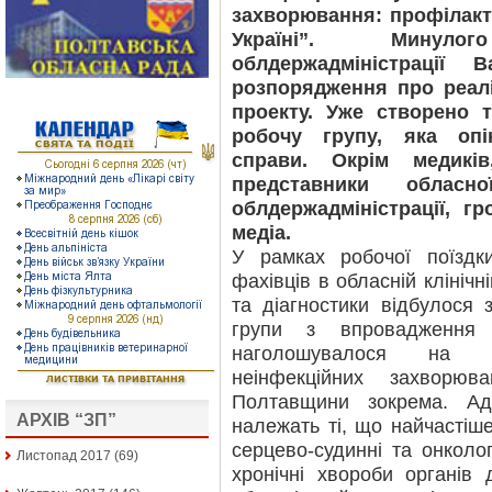
захворювання: профілакт
Україні”. Минул
облдержадміністрації 
розпорядження про реал
проекту. Уже створено 
робочу групу, яка опі
справи. Окрім медикі
представники обласно
облдержадміністрації, гр
медіа.
У рамках робочої поїздк
фахівців в обласній клінічн
та діагностики відбулося 
групи з впровадження 
наголошувалося на ак
неінфекційних захворю
Полтавщини зокрема. А
АРХІВ “ЗП”
належать ті, що найчастіш
серцево-судинні та онколог
Листопад 2017
(69)
хронічні хвороби органів