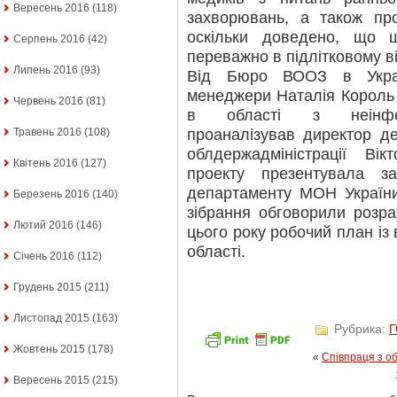
Вересень 2016
(118)
захворювань, а також про
оскільки доведено, що ш
Серпень 2016
(42)
переважно в підлітковому ві
Липень 2016
(93)
Від Бюро ВООЗ в Украї
менеджери Наталія Король 
Червень 2016
(81)
в області з неінфек
проаналізував директор д
Травень 2016
(108)
облдержадміністрації Ві
Квітень 2016
(127)
проекту презентувала за
департаменту МОН України
Березень 2016
(140)
зібрання обговорили розр
Лютий 2016
(146)
цього року робочий план із
області.
Січень 2016
(112)
Грудень 2015
(211)
Листопад 2015
(163)
Рубрика:
Жовтень 2015
(178)
«
Співпраця з о
Вересень 2015
(215)