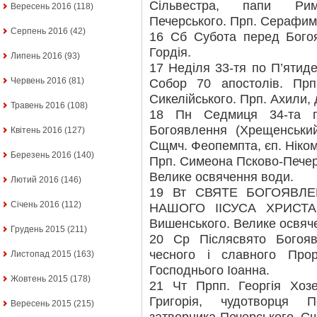
Сільвестра, папи Рим
Вересень 2016
(118)
Печерського. Прп. Серафим
Серпень 2016
(42)
16 Сб Субота перед Богоя
Гордія.
Липень 2016
(93)
17 Неділя 33-тя по П’ятид
Червень 2016
(81)
Собор 70 апостолів. Прп
Сикелійського. Прп. Ахили, 
Травень 2016
(108)
18 Пн Седмиця 34-та по
Богоявлення (Хрещенський
Квітень 2016
(127)
Сщмч. Феопемпта, єп. Нікомі
Березень 2016
(140)
Прп. Симеона Псково-Печер
Велике освячення води.
Лютий 2016
(146)
19 Вт СВЯТЕ БОГОЯВЛ
Січень 2016
(112)
НАШОГО ІІСУСА ХРИСТА.
Вишенського. Велике освяч
Грудень 2015
(211)
20 Ср Післясвято Богояв
чесного і славного Прор
Листопад 2015
(163)
Господнього Іоанна.
Жовтень 2015
(178)
21 Чт Прпп. Георгія Хозе
Григорія, чудотворця П
Вересень 2015
(215)