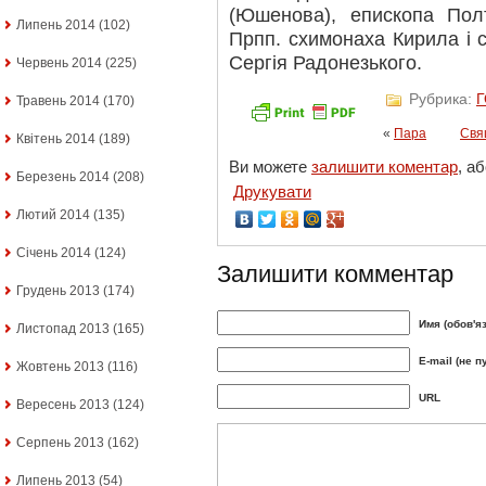
(Юшенова), епископа Полт
Липень 2014
(102)
Прпп. схимонаха Кирила і с
Сергія Радонезького.
Червень 2014
(225)
Рубрика:
Травень 2014
(170)
«
Пара
Свя
Квітень 2014
(189)
Ви можете
залишити коментар
, а
Березень 2014
(208)
Друкувати
Лютий 2014
(135)
Січень 2014
(124)
Залишити комментар
Грудень 2013
(174)
Имя (обов'я
Листопад 2013
(165)
E-mail (не п
Жовтень 2013
(116)
URL
Вересень 2013
(124)
Серпень 2013
(162)
Липень 2013
(54)