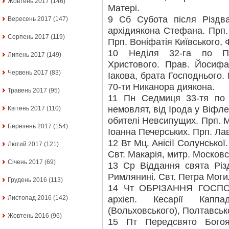
Жовтень 2017
(146)
Матері.
9 Сб Субота після Різдва
Вересень 2017
(147)
архідиякона Стефана. Прп.
Серпень 2017
(119)
Прп. Воніфатія Київського,
10 Неділя 32-га по П’я
Липень 2017
(149)
Христового. Прав. Йосиф
Червень 2017
(83)
Іакова, брата Господнього. М
70-ти Никанора диякона.
Травень 2017
(95)
11 Пн Седмиця 33-тя по 
немовлят, від Ірода у Віфле
Квітень 2017
(110)
обителі Невсипущих. Прп. 
Березень 2017
(154)
Іоанна Печерських. Прп. Лав
12 Вт Мц. Анісії Солунської
Лютий 2017
(121)
Свт. Макарія, митр. Московс
Січень 2017
(69)
13 Ср Віддання свята Різ
Римлянині. Свт. Петра Могил
Грудень 2016
(113)
14 Чт ОБРІЗАННЯ ГОСПОД
архієп. Кесарії Каппа
Листопад 2016
(142)
(Вольховського), Полтавськ
Жовтень 2016
(96)
15 Пт Передсвято Богоя