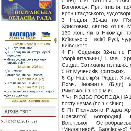
січня). Свт. Антонія, архіє
Богоносця. Прп. Ігнатія, ар
Кронштадтського, чудотворц
3 Неділя 31-ша по П’ят
Христовим, святих отців. Мч
130 жон, які в Нікомідії п
Київського і всієї Русі, чу
Київського.
4 Пн Седмиця 32-га по П’
Узорішительниці і мчч. Хри
Євода, Євтихіана та інших, 
5 Вт Мучеників Критських.
6 Ср Навечір’я Різдва Хрис
Прмч. Інокентія (Біди) 
Римської і з нею мчч.
7 Чт РІЗДВО ГОСПОДА НАШ
посту немає (по 17 січня).
8 Пт Післясвято Різдва Хр
АРХІВ “ЗП”
Пресвятої Богородиці. 
Листопад 2017
(69)
Віленської Остробрамс
“Милостивої”, Барлівської