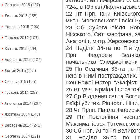
затворника Печерського. Сщ
Серпень 2015
(137)
72-х, в Юр’єві Ліфляндськом
22 Пт Прп. Іони Київськог
Липень 2015
(155)
митр. Московського і всієї Р
23 Сб Субота після Бого
Червень 2015
(203)
Нісського. Свт. Феофана, 
Травень 2015
(107)
Анатолія, митр. Херсонськог
24 Неділя 34-та по П’ятид
Квітень 2015
(164)
Прп. Феодосія Великог
Березень 2015
(127)
начальника. Єлецької ікони 
25 Пн Седмиця 35-та по П’
Лютий 2015
(125)
нею в Римі постраждалих. С
Ікон Божої Матері “Акафістн
Січень 2015
(155)
26 Вт Мчч. Єрміла і Стратоні
Грудень 2014
(258)
27 Ср Віддання свята Богояв
Раїфі убитих. Рівноап. Ніни,
Листопад 2014
(237)
28 Чт Прпп. Павла Фівейськ
Жовтень 2014
(148)
29 Пт Поклоніння чесни
Максима, ієрея Тотемського
Вересень 2014
(241)
30 Сб Прп. Антонія Великог
Серпень 2014
(221)
31 Неділя 35-та по П’я