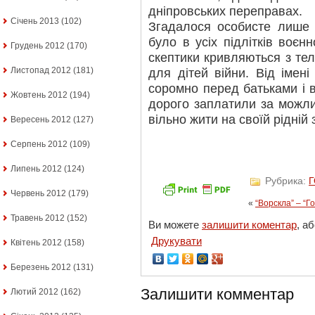
дніпровських переправах.
Січень 2013
(102)
Згадалося особисте лише 
було в усіх підлітків воєн
Грудень 2012
(170)
скептики кривляються з тел
Листопад 2012
(181)
для дітей війни. Від імен
соромно перед батьками і в
Жовтень 2012
(194)
дорого заплатили за можли
вільно жити на своїй рідній 
Вересень 2012
(127)
Серпень 2012
(109)
Липень 2012
(124)
Рубрика:
Червень 2012
(179)
«
“Ворскла” – “Го
Травень 2012
(152)
Ви можете
залишити коментар
, а
Друкувати
Квітень 2012
(158)
Березень 2012
(131)
Залишити комментар
Лютий 2012
(162)