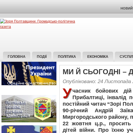
НОВИЙ 
ГОЛОВНА
ПОДІЇ
ПОЛІТИКА
ЕКОНОМІКА
СУСПІ
МИ Й СЬОГОДНІ – Д
Опубліковано: 24 Листопада 
У
часник бойових дій
Прибалтиці, інвалід п
постійний читач “Зорі По
90-річний Андрій Заї
Миргородського району, п
22 жовтня ц.р., просит
дітей війни. Про їхню у