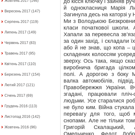
до кісся ключку і зайняв ру
Жовтень 2017
(146)
й однокласниця Марія Ли
Вересень 2017
(147)
Загинула десь на каторзі у 
Ми з Володькою Безкровним
Серпень 2017
(119)
класи початкової школи. 
Липень 2017
(149)
Хапали за перевесла зв’яза
за один захід, і складали ї
Червень 2017
(83)
або й не знав, що копа – ц
складених колоссям усеред
Травень 2017
(95)
зверху. Ось така, якщо ска
Квітень 2017
(110)
виробнича бригада цілко
полі. А дорогою з боку М
Березень 2017
(154)
валка автомобілів, підві
Лютий 2017
(121)
Правобережжя України. Вч
згадані, працювали пліч-
Січень 2017
(69)
людьми. Усе старалися роб
Грудень 2016
(113)
не було ким. Війна стукала
перевагу для того, щоб 
Листопад 2016
(142)
снопами. Але не тільки то
Григорій Скалацький, 
Жовтень 2016
(96)
Омельченко, Федот Доб