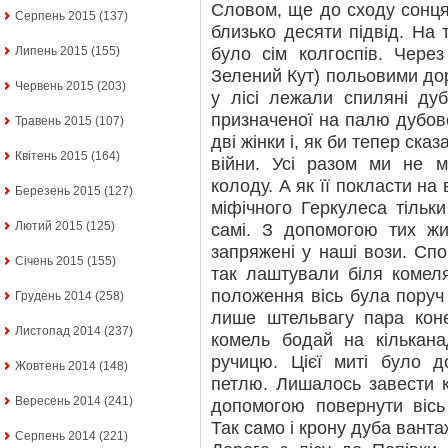
Словом, ще до сходу сонця 
Серпень 2015
(137)
близько десяти підвід. На
було сім колгоспів. Чере
Липень 2015
(155)
Зелений Кут) польовими дор
Червень 2015
(203)
у лісі лежали спиляні ду
призначеної на палю дубов
Травень 2015
(107)
дві жінки і, як би тепер сказ
Квітень 2015
(164)
війни. Усі разом ми не 
колоду. А як її покласти на
Березень 2015
(127)
міфічного Геркулеса тільк
Лютий 2015
(125)
самі. З допомогою тих жи
запряжені у наші вози. Сп
Січень 2015
(155)
так лаштували біля комел
положення вісь була поруч
Грудень 2014
(258)
лише штельвагу пара кон
Листопад 2014
(237)
комель бодай на кількана
ручицю. Цієї миті було д
Жовтень 2014
(148)
петлю. Лишалось завести к
Вересень 2014
(241)
допомогою повернути вісь
Так само і крону дуба ванта
Серпень 2014
(221)