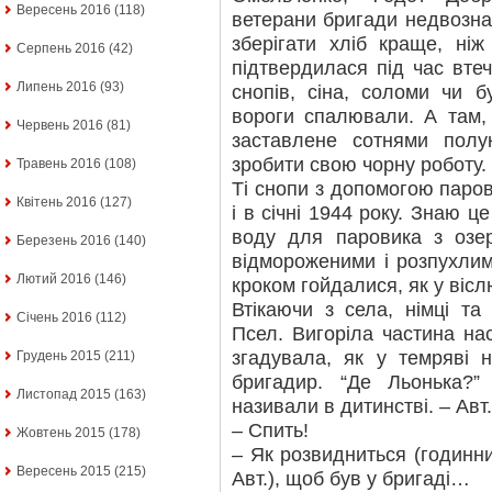
Вересень 2016
(118)
ветерани бригади недвозна
зберігати хліб краще, ні
Серпень 2016
(42)
підтвердилася під час втеч
Липень 2016
(93)
снопів, сіна, соломи чи б
вороги спалювали. А там,
Червень 2016
(81)
заставлене сотнями полук
зробити свою чорну роботу.
Травень 2016
(108)
Ті снопи з допомогою паро
Квітень 2016
(127)
і в січні 1944 року. Знаю ц
воду для паровика з озе
Березень 2016
(140)
відмороженими і розпухлим
Лютий 2016
(146)
кроком гойдалися, як у вісл
Втікаючи з села, німці та
Січень 2016
(112)
Псел. Вигоріла частина нас
згадувала, як у темряві н
Грудень 2015
(211)
бригадир. “Де Льонька?
Листопад 2015
(163)
називали в дитинстві. – Авт.
– Спить!
Жовтень 2015
(178)
– Як розвидниться (годинник
Вересень 2015
(215)
Авт.), щоб був у бригаді…