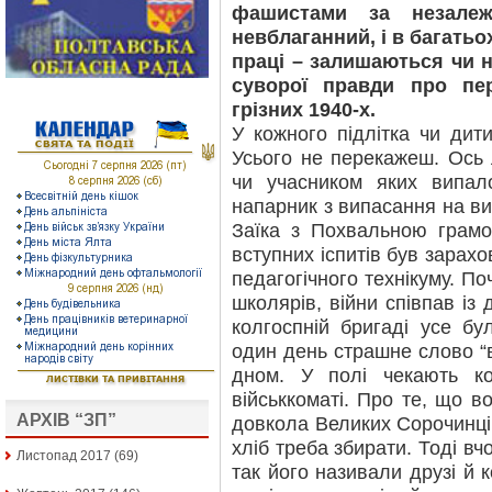
фашистами за незалеж
невблаганний, і в багатьо
праці – залишаються чи 
суворої правди про пе
грізних 1940-х.
У кожного підлітка чи дити
Усього не перекажеш. Ось 
чи учасником яких випал
напарник з випасання на ви
Заїка з Похвальною грамот
вступних іспитів був зарах
педагогічного технікуму. П
школярів, війни співпав із 
колгоспній бригаді усе бу
один день страшне слово “
дном. У полі чекають к
військкоматі. Про те, що в
АРХІВ “ЗП”
довкола Великих Сорочинців,
хліб треба збирати. Тоді в
Листопад 2017
(69)
так його називали друзі й 