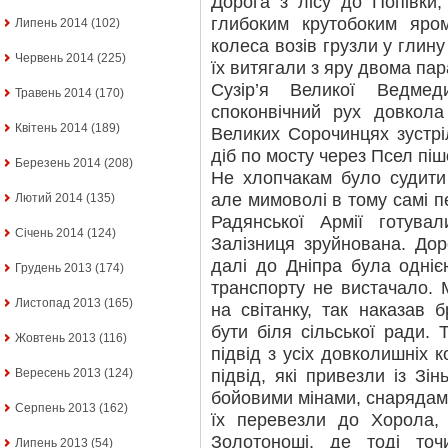
Дорога з лісу до Попівки,
глибоким крутобоким яро
Липень 2014
(102)
колеса возів грузли у глину п
Червень 2014
(225)
їх витягали з яру двома па
Сузір’я Великої Ведме
Травень 2014
(170)
споконвічний рух довкола
Квітень 2014
(189)
Великих Сорочинцях зустріл
діб по мосту через Псел піш
Березень 2014
(208)
Не хлопчакам було судити
але мимоволі в тому самі пе
Лютий 2014
(135)
Радянської Армії готува
Січень 2014
(124)
Залізниця зруйнована. Дор
далі до Дніпра була одніє
Грудень 2013
(174)
транспорту не вистачало. 
Листопад 2013
(165)
на світанку, так наказав 
бути біля сільської ради. 
Жовтень 2013
(116)
підвід з усіх довколишніх к
підвід, які привезли із Зі
Вересень 2013
(124)
бойовими мінами, снарядам
Серпень 2013
(162)
їх перевезли до Хорола,
Золотоноші, де тоді точ
Липень 2013
(54)