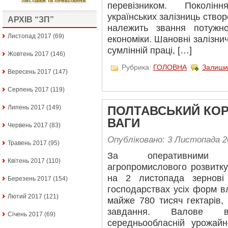
перевізником. Поколін
українських залізниць створ
АРХІВ “ЗП”
належить звання потужно
Листопад 2017
(69)
економіки. Шановні залізни
сумлінній праці, […]
Жовтень 2017
(146)
Рубрика:
ГОЛОВНА
Залиши
Вересень 2017
(147)
Серпень 2017
(119)
Липень 2017
(149)
ПОЛТАВСЬКИЙ КО
ВАГИ
Червень 2017
(83)
Опубліковано: 3 Листопада 2
Травень 2017
(95)
За оперативними 
Квітень 2017
(110)
агропромислового розвитку
на 2 листопада зернові
Березень 2017
(154)
господарствах усіх форм в
Лютий 2017
(121)
майже 780 тисяч гектарів,
завдання. Валове в
Січень 2017
(69)
середньообласній урожайн