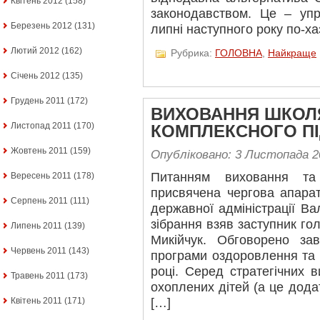
Квітень 2012
(158)
законодавством. Це – упра
Березень 2012
(131)
липні наступного року по-х
Лютий 2012
(162)
Рубрика:
ГОЛОВНА
,
Найкраще
Січень 2012
(135)
Грудень 2011
(172)
ВИХОВАННЯ ШКОЛ
Листопад 2011
(170)
КОМПЛЕКСНОГО П
Жовтень 2011
(159)
Опубліковано: 3 Листопада 2
Питанням виховання та
Вересень 2011
(178)
присвячена чергова апара
Серпень 2011
(111)
державної адміністрації Ва
зібрання взяв заступник г
Липень 2011
(139)
Микійчук. Обговорено зав
Червень 2011
(143)
програми оздоровлення та 
році. Серед стратегічних в
Травень 2011
(173)
охоплених дітей (а це дода
[…]
Квітень 2011
(171)