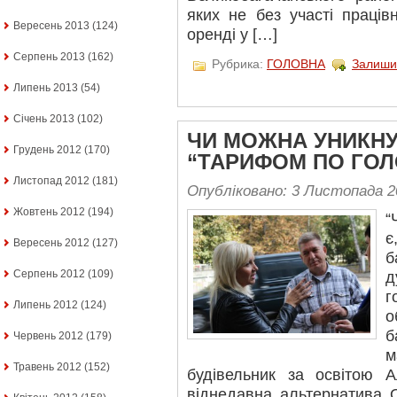
яких не без участі праців
Вересень 2013
(124)
оренді у […]
Серпень 2013
(162)
Рубрика:
ГОЛОВНА
Залиши
Липень 2013
(54)
Січень 2013
(102)
ЧИ МОЖНА УНИКНУ
Грудень 2012
(170)
“ТАРИФОМ ПО ГОЛ
Листопад 2012
(181)
Опубліковано: 3 Листопада 2
Жовтень 2012
(194)
“
Вересень 2012
(127)
б
Серпень 2012
(109)
д
г
Липень 2012
(124)
о
б
Червень 2012
(179)
м
Травень 2012
(152)
будівельник за освітою 
віднедавна альтернатива 