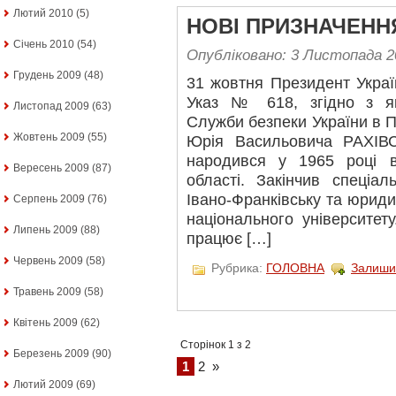
Лютий 2010
(5)
НОВІ ПРИЗНАЧЕНН
Січень 2010
(54)
Опубліковано: 3 Листопада 2
Грудень 2009
(48)
31 жовтня Президент Укра
Указ № 618, згідно з я
Листопад 2009
(63)
Служби безпеки України в П
Жовтень 2009
(55)
Юрія Васильовича РАХІВС
народився у 1965 році в
Вересень 2009
(87)
області. Закінчив спеціа
Івано-Франківську та юрид
Серпень 2009
(76)
національного університет
Липень 2009
(88)
працює […]
Червень 2009
(58)
Рубрика:
ГОЛОВНА
Залиши
Травень 2009
(58)
Квітень 2009
(62)
Сторінок 1 з 2
Березень 2009
(90)
1
2
»
Лютий 2009
(69)