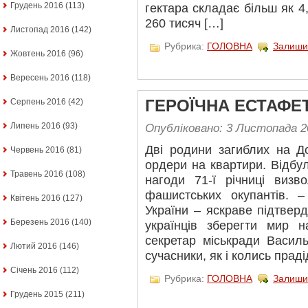
Грудень 2016
(113)
гектара складає більш як 4
260 тисяч […]
Листопад 2016
(142)
Рубрика:
ГОЛОВНА
Залиши
Жовтень 2016
(96)
Вересень 2016
(118)
ГЕРОЇЧНА ЕСТАФЕ
Серпень 2016
(42)
Липень 2016
(93)
Опубліковано: 3 Листопада 2
Дві родини загиблих на Д
Червень 2016
(81)
ордери на квартири. Відбул
Травень 2016
(108)
нагоди 71-ї річниці визв
фашистських окупантів. –
Квітень 2016
(127)
України – яскраве підтвер
Березень 2016
(140)
українців зберегти мир н
секретар міськради Василь
Лютий 2016
(146)
сучасники, як і колись праді
Січень 2016
(112)
Рубрика:
ГОЛОВНА
Залиши
Грудень 2015
(211)