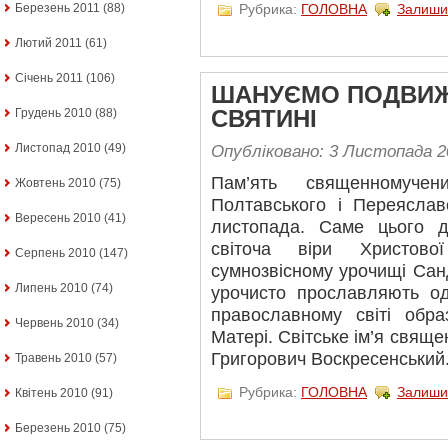
Рубрика:
ГОЛОВНА
Залиши
Березень 2011
(88)
Лютий 2011
(61)
Січень 2011
(106)
ШАНУЄМО ПОДВИЖ
Грудень 2010
(88)
СВЯТИНІ
Листопад 2010
(49)
Опубліковано: 3 Листопада 2
Пам’ять священномучен
Жовтень 2010
(75)
Полтавського і Переяслав
Вересень 2010
(41)
листопада. Саме цього 
світоча віри Христово
Серпень 2010
(147)
сумнозвісному урочищі Сан
Липень 2010
(74)
урочисто прославляють о
православному світі обра
Червень 2010
(34)
Матері. Світське ім’я свящ
Григорович Воскресенський
Травень 2010
(57)
Рубрика:
ГОЛОВНА
Залиши
Квітень 2010
(91)
Березень 2010
(75)