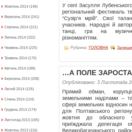
У селі Засулля Лубенськог
Жовтень 2014
(148)
регіональний фестиваль тв
Вересень 2014
(241)
“Сузір’я мрій”. Свої тал
учасників. Народні й авторс
Серпень 2014
(221)
танці, гра на музичн
різноманіттям.
Липень 2014
(102)
Рубрика:
ГОЛОВНА
Залиши
Червень 2014
(225)
Травень 2014
(170)
Квітень 2014
(189)
…А ПОЛЕ ЗАРОСТА
Березень 2014
(208)
Опубліковано: 3 Листопада 2
Лютий 2014
(135)
Прямий обман, корупці
земельними наділами – та
Січень 2014
(124)
сфері земельних відносин н
Грудень 2013
(174)
для Полтавського регіон
жовтня до обласного у
Листопад 2013
(165)
приїжджала делегація о
Великобагачанського район
Жовтень 2013
(116)